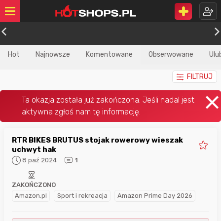
Hot
Najnowsze
Komentowane
Obserwowane
Ulu
FILTRUJ
RTR BIKES BRUTUS stojak rowerowy wieszak
uchwyt hak
8 paź 2024
1
ZAKOŃCZONO
Amazon.pl
Sport i rekreacja
Amazon Prime Day 2026