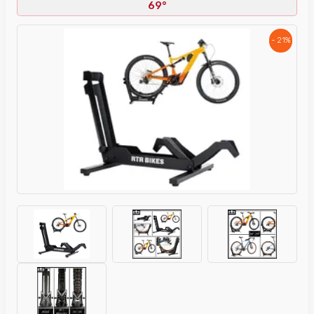
69°
- 21%