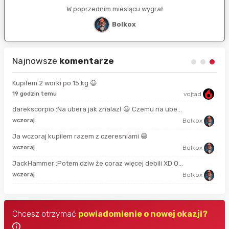
W poprzednim miesiącu wygrał
Bolkox
Najnowsze
komentarze
Kupiłem 2 worki po 15 kg 😃
19 godzin temu
vojtad
15 
darekscorpio :Na ubera jak znalazł 😃 Czemu na ube...
2 m
wczoraj
Bolkox
Ja wczoraj kupilem razem z czeresniami 😁
50 
wczoraj
Bolkox
JackHammer :Potem dziw że coraz więcej debili XD O...
god
wczoraj
Bolkox
Chcesz otrzymać
powiadomienie o nowej okazji?