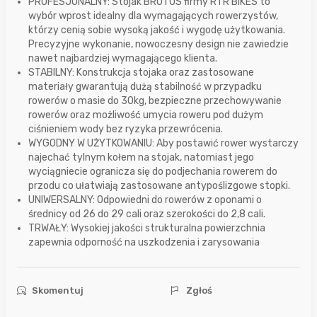
PROFESJONALNY: Stojak BRUTUS firmy RTR BIKES to
wybór wprost idealny dla wymagających rowerzystów,
którzy cenią sobie wysoką jakość i wygodę użytkowania.
Precyzyjne wykonanie, nowoczesny design nie zawiedzie
nawet najbardziej wymagającego klienta.
STABILNY: Konstrukcja stojaka oraz zastosowane
materiały gwarantują dużą stabilność w przypadku
rowerów o masie do 30kg, bezpieczne przechowywanie
rowerów oraz możliwość umycia roweru pod dużym
ciśnieniem wody bez ryzyka przewrócenia.
WYGODNY W UŻYTKOWANIU: Aby postawić rower wystarczy
najechać tylnym kołem na stojak, natomiast jego
wyciągniecie ogranicza się do podjechania rowerem do
przodu co ułatwiają zastosowane antypoślizgowe stopki.
UNIWERSALNY: Odpowiedni do rowerów z oponami o
średnicy od 26 do 29 cali oraz szerokości do 2,8 cali.
TRWAŁY: Wysokiej jakości strukturalna powierzchnia
zapewnia odporność na uszkodzenia i zarysowania
Skomentuj
Zgłoś