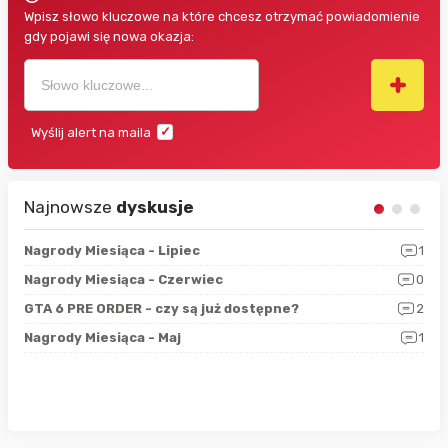
Wpisz słowo kluczowe na które chcesz otrzymać powiadomienie
gdy pojawi się nowa okazja:
Wyślij alert na maila
Najnowsze
dyskusje
3
Nagrody Miesiąca - Lipiec
1
RAN
5
Nagrody Miesiąca - Czerwiec
0
Zno
4
GTA 6 PRE ORDER - czy są już dostępne?
2
Nag
0
Nagrody Miesiąca - Maj
1
Rap