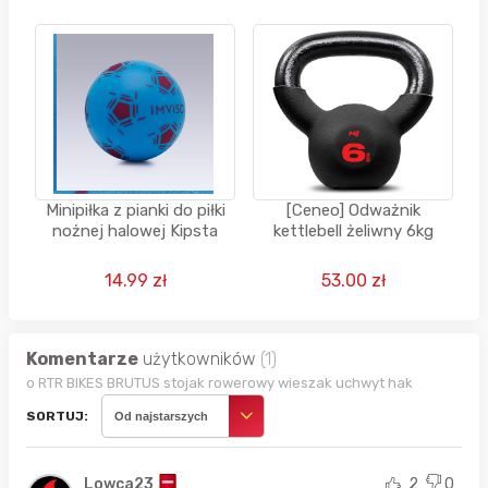
Minipiłka z pianki do piłki
[Ceneo] Odważnik
nożnej halowej Kipsta
kettlebell żeliwny 6kg
14.99 zł
53.00 zł
Komentarze
użytkowników
(1)
o RTR BIKES BRUTUS stojak rowerowy wieszak uchwyt hak
SORTUJ:
Od najstarszych
Lowca23
2
0