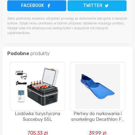
FACEBOOK
TWITTER
Jako partnerzy możemy otrzymać prowizję za dokonanie zakupów z naszych
linków. Dzięki temu jesteśmy w stanie utrzymać działanie naszego portalu.
Okazje oraz ich atrakcyjność zależą tylko i wyłącznie od naszych
użytkowników.
Podobne
produkty
Lodówka turystyczna
Płetwy do nurkowania i
Succebuy 55L
snorkelingu Decathlon FF
100 krótkie
705.33 zł
39.99 zł