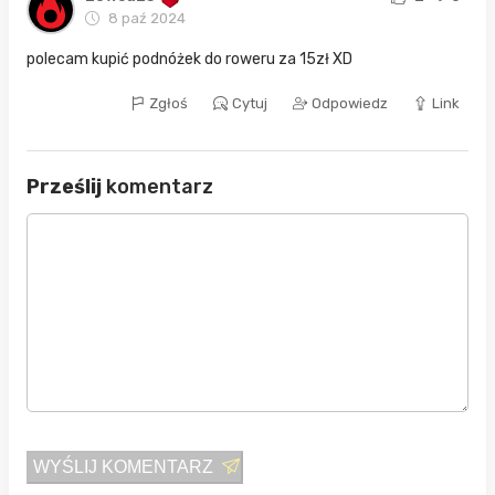
8 paź 2024
polecam kupić podnóżek do roweru za 15zł XD
Zgłoś
Cytuj
Odpowiedz
Link
Prześlij
komentarz
WYŚLIJ KOMENTARZ