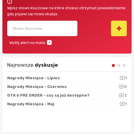
Wpisz słowo kluczowe na które chcesz otrzymać powiadomienie
gdy pojawi się nowa okazja:
Wyślij alert na maila
Najnowsze
dyskusje
3
Nagrody Miesiąca - Lipiec
1
RAN
5
Nagrody Miesiąca - Czerwiec
0
Zno
4
GTA 6 PRE ORDER - czy są już dostępne?
2
Nag
0
Nagrody Miesiąca - Maj
1
Rap