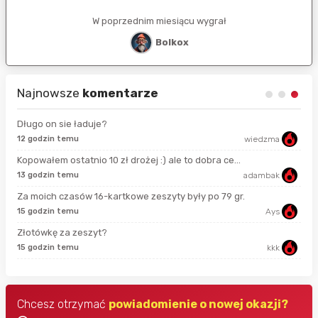
W poprzednim miesiącu wygrał
Bolkox
Najnowsze
komentarze
Długo on sie ładuje?
12 godzin temu
wiedzma
2 s
Kopowałem ostatnio 10 zł drożej :) ale to dobra ce...
13 godzin temu
adambak
min
Za moich czasów 16-kartkowe zeszyty były po 79 gr.
15 godzin temu
Ays
22 
Złotówkę za zeszyt?
15 godzin temu
kkk
2 g
Chcesz otrzymać
powiadomienie o nowej okazji?