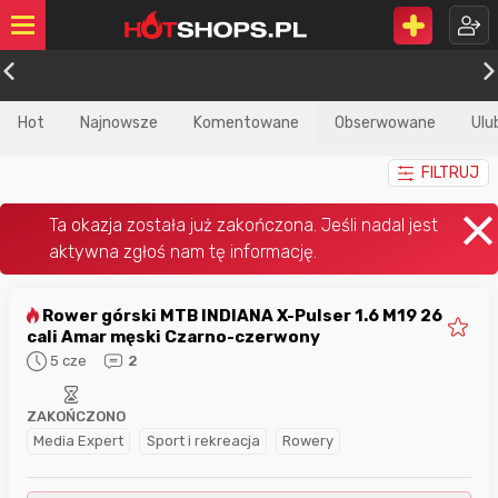
Hot
Najnowsze
Komentowane
Obserwowane
Ulu
FILTRUJ
Rower górski MTB INDIANA X-Pulser 1.6 M19 26
cali Amar męski Czarno-czerwony
5 cze
2
ZAKOŃCZONO
Media Expert
Sport i rekreacja
Rowery