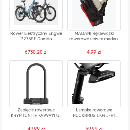
Rower Elektryczny Engwe
MADANI Rękawiczki
P275SE Combo
rowerowe unisex madani
długie SLOTH`S PAW,
rozm. M-XL
6730.20 zł
4.99 zł
Zapięcie rowerowe
Lampka rowerowa
KRYPTONITE K999911 U-
ROCKBROS LKWD-R1
lock Czarny
157346
49.99 zł
59.99 zł