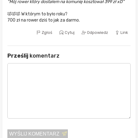
Mój rower który dostałem na komunię kosztował 399 zł xD
🤣🤣🤣 W którym to było roku?
700 zł na rower dziś to jak za darmo.
Zgłoś
Cytuj
Odpowiedz
Link
Prześlij
komentarz
WYŚLIJ KOMENTARZ