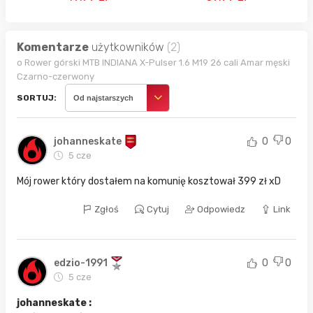
Komentarze
użytkowników
(2)
o Rower górski MTB INDIANA X-Pulser 1.6 M19 26 cali Amar męski
Czarno-czerwony
SORTUJ:
Od najstarszych
johanneskate
0
0
5 cze
Mój rower który dostałem na komunię kosztował 399 zł xD
Zgłoś
Cytuj
Odpowiedz
Link
edzio-1991
0
0
5 cze
johanneskate :