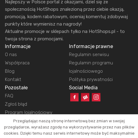
Najlepszy w Polsce portal z okazjami, dziel się ze
społecznością HotShops znalezioną przez ciebie okazją,
promocją, kodem rabatowym, oceniaj komentuj zdobywaj
punkty które wymienisz na nagrody!
Aktualne promocje w sklepach tylko na HotShops.pl - to
twoja strona z promocjami.
Informacje
Informacje prawne
O nas
Regulamin serwisu
Współpraca
Regulamin programu
Blog
lojalnościowego
Kontakt
Polityka prywatności
Pozostałe
Social Media
FAQ
Zgłoś błąd
Program lojalnościowy
Przeglądając naszą stronę internetową bez zmian w swojej
przeglądarce, wyrażasz zgodę na wykorzystywanie przez nas plików
cookies. Dzięki temu nasz serwis internetowy może być maksymalnie
Copyright © 2026 HotShops.pl - Wszelkie prawa zastrzeżone.