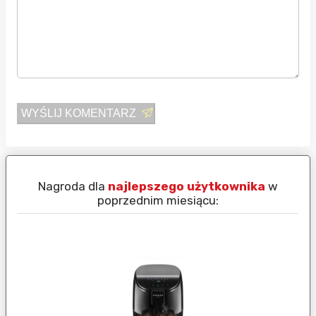
WYŚLIJ KOMENTARZ
Nagroda dla
najlepszego użytkownika
w
N
poprzednim miesiącu: