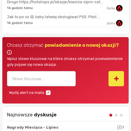
Drogo https://hotshops.pl/okazje/bieznia-zipro-cat...
7 g
14 godzin temu
Karka
Jak to po co 😃 żeby łatwiej obsługiwać PS5. Pilot ...
7 g
16 godzin temu
jasny
Chcesz otrzymać
powiadomienie o nowej okazji?
Wpisz słowo kluczowe na które chcesz otrzymać powiadomienie
gdy pojawi się nowa okazja:
Wyślij alert na maila
Najnowsze
dyskusje
3
Nagrody Miesiąca - Lipiec
1
RAN