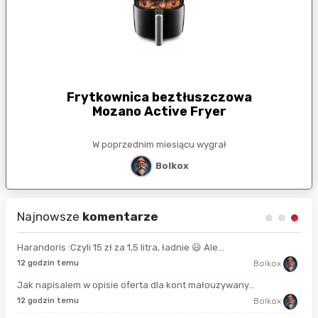
Frytkownica beztłuszczowa
Mozano Active Fryer
W poprzednim miesiącu wygrał
Bolkox
Najnowsze
komentarze
Harandoris :Czyli 15 zł za 1,5 litra, ładnie 😃 Ale...
17 
12 godzin temu
Bolkox
Jak napisalem w opisie oferta dla kont małouzywany...
7 g
12 godzin temu
Bolkox