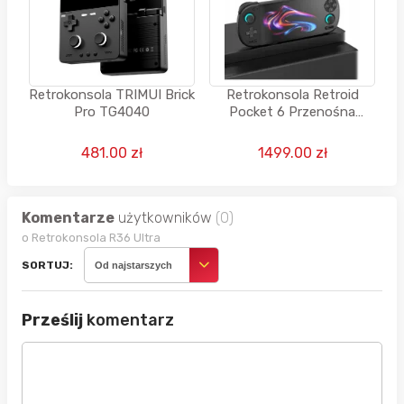
Retrokonsola TRIMUI Brick
Retrokonsola Retroid
Pro TG4040
Pocket 6 Przenośna
Handheld Android Retro
Gaming Emulator
481.00 zł
1499.00 zł
Komentarze
użytkowników
(0)
o Retrokonsola R36 Ultra
SORTUJ:
Od najstarszych
Prześlij
komentarz