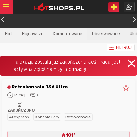
Hot
Najnowsze
Komentowane
Obserwowane
Ulu
FILTRUJ
Retrokonsola R36 Ultra
16 maj
0
ZAKOŃCZONO
Aliexpress
Konsole i gry
Retrokonsole
181°