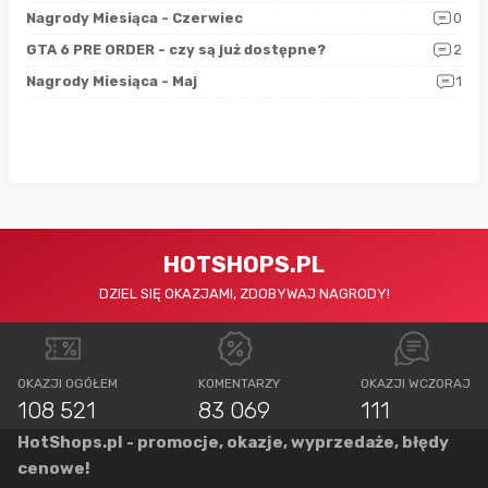
5
Nagrody Miesiąca - Czerwiec
0
Zno
4
GTA 6 PRE ORDER - czy są już dostępne?
2
Nag
0
Nagrody Miesiąca - Maj
1
Rap
HOTSHOPS.PL
DZIEL SIĘ OKAZJAMI, ZDOBYWAJ NAGRODY!
OKAZJI OGÓŁEM
KOMENTARZY
OKAZJI WCZORAJ
108 521
83 069
111
HotShops.pl - promocje, okazje, wyprzedaże, błędy
cenowe!