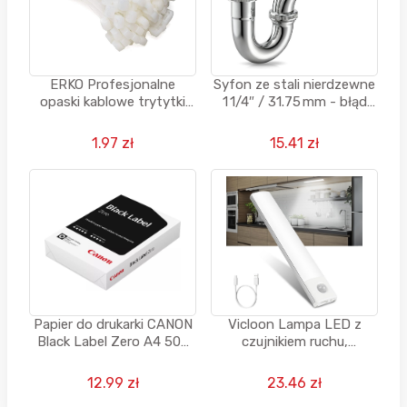
ERKO Profesjonalne
Syfon ze stali nierdzewne
opaski kablowe trytytki
1 1/4″ / 31.75 mm - błąd
100 x 2,5 mm - 100 sztuk -
cenowy
błąd cenowy
1.97 zł
15.41 zł
Papier do drukarki CANON
Vicloon Lampa LED z
Black Label Zero A4 500
czujnikiem ruchu,
arkuszy
akumulatorowa, 3 kolory,
możliwość ściemniania +
12.99 zł
23.46 zł
kabel USB-C