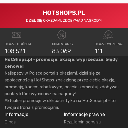
HOTSHOPS.PL
DZIEL SIĘ OKAZJAMI, ZDOBYWAJ NAGRODY!
OKAZJI OGÓŁEM
KOMENTARZY
OKAZJI WCZORAJ
108 521
83 069
111
HotShops.pl - promocje, okazje, wyprzedaże, błędy
cenowe!
Najlepszy w Polsce portal z okazjami, dziel się ze
społecznością HotShops znalezioną przez ciebie okazją,
promocją, kodem rabatowym, oceniaj komentuj zdobywaj
punkty które wymienisz na nagrody!
Aktualne promocje w sklepach tylko na HotShops.pl - to
twoja strona z promocjami.
Informacje
Informacje prawne
O nas
Regulamin serwisu