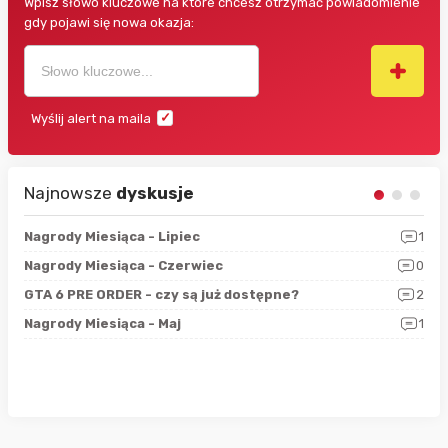
Wpisz słowo kluczowe na które chcesz otrzymać powiadomienie
gdy pojawi się nowa okazja:
Wyślij alert na maila
Najnowsze
dyskusje
3
Nagrody Miesiąca - Lipiec
1
RAN
5
Nagrody Miesiąca - Czerwiec
0
Zno
4
GTA 6 PRE ORDER - czy są już dostępne?
2
Nag
0
Nagrody Miesiąca - Maj
1
Rap