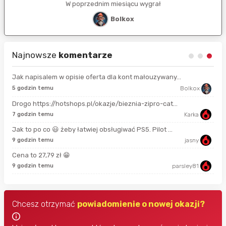
W poprzednim miesiącu wygrał
Bolkox
Najnowsze
komentarze
Jak napisalem w opisie oferta dla kont małouzywany...
9 s
5 godzin temu
Bolkox
Drogo https://hotshops.pl/okazje/bieznia-zipro-cat...
2 m
7 godzin temu
Karka
Jak to po co 😃 żeby łatwiej obsługiwać PS5. Pilot ...
11 
9 godzin temu
jasny
Cena to 27,79 zł 😁
18 
9 godzin temu
parsley81
Chcesz otrzymać
powiadomienie o nowej okazji?