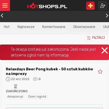
Hot
Najnowsze
Komentowane
Obserwowane
Ulu
FILTRUJ
Relaxdays Beer Pong kubek - 50 sztuk kubków
na imprezy
22 wrz 2022
0
ZAKOŃCZONO
Amazon.pl
Dom i ogród