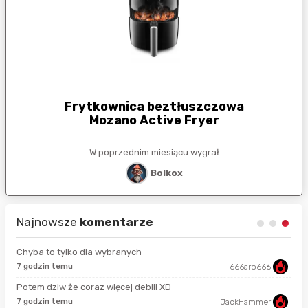
Frytkownica beztłuszczowa
Mozano Active Fryer
W poprzednim miesiącu wygrał
Bolkox
Najnowsze
komentarze
Chyba to tylko dla wybranych
7 godzin temu
666aro666
11 
Potem dziw że coraz więcej debili XD
4 m
7 godzin temu
JackHammer