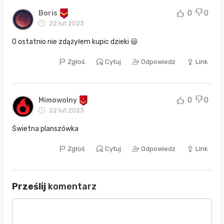
Boris
0
0
22 lut 2023
O ostatnio nie zdążyłem kupic dzieki 😃
Zgłoś
Cytuj
Odpowiedz
Link
Mimowolny
0
0
22 lut 2023
Świetna planszówka
Zgłoś
Cytuj
Odpowiedz
Link
Prześlij
komentarz