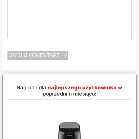
WYŚLIJ KOMENTARZ
Nagroda dla
najlepszego użytkownika
w
N
poprzednim miesiącu: