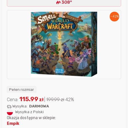
308°
- 42%
Pełen rozmiar
115.99
Cena:
zł
|
199.99
zł
42%
Wysyłka:
DARMOWA
Wysyłka z Polski
Okazja dostępna w sklepie:
Empik