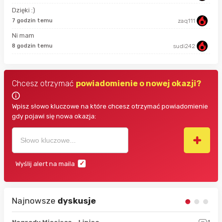
Dzięki :)
47 
7 godzin temu
zaq111
Ni mam
48 
8 godzin temu
sudi242
Chcesz otrzymać
powiadomienie o nowej okazji?
Wpisz słowo kluczowe na które chcesz otrzymać powiadomienie
gdy pojawi się nowa okazja:
Wyślij alert na maila
Najnowsze
dyskusje