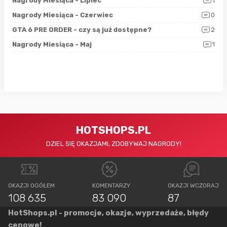
3
Nagrody Miesiąca - Lipiec
1
RAN
5
Nagrody Miesiąca - Czerwiec
0
Zno
4
GTA 6 PRE ORDER - czy są już dostępne?
2
Nag
0
Nagrody Miesiąca - Maj
1
Rap
HOTSHOPS.PL
DZIEL SIĘ OKAZJAMI, ZDOBYWAJ NAGRODY!
OKAZJI OGÓŁEM
KOMENTARZY
OKAZJI WCZORAJ
108 635
83 090
87
HotShops.pl - promocje, okazje, wyprzedaże, błędy
cenowe!