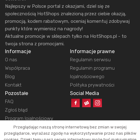
Najlepszy w Polsce portal z okazjami, dziel się ze
społecznością HotShops znalezioną przez ciebie okazją,
promocją, kodem rabatowym, oceniaj komentuj zdobywaj
punkty które wymienisz na nagrody!
Aktualne promocje w sklepach tylko na HotShops.pl - to
twoja strona z promocjami.
Informacje
Informacje prawne
O nas
Regulamin serwisu
Współpraca
Regulamin programu
Blog
lojalnościowego
Kontakt
Polityka prywatności
Pozostałe
Social Media
FAQ
Zgłoś błąd
Program lojalnościowy
Przeglądając naszą stronę internetową bez zmian w swojej
przeglądarce, wyrażasz zgodę na wykorzystywanie przez nas plików
cookies. Dzięki temu nasz serwis internetowy może być maksymalnie