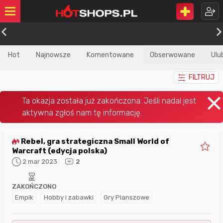
Hot
Najnowsze
Komentowane
Obserwowane
Ulu
FILTRUJ
Rebel, gra strategiczna Small World of
Warcraft (edycja polska)
2 mar 2023
2
ZAKOŃCZONO
Empik
Hobby i zabawki
Gry Planszowe