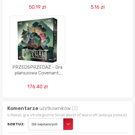
50.19 zł
5.16 zł
PRZEDSPRZEDAŻ - Gra
planszowa Covenant,
pol.edycja (10.09.2026)
176.40 zł
Komentarze
użytkowników
(2)
o Rebel, gra strategiczna Small World of Warcraft (edycja polska)
SORTUJ:
Od najstarszych