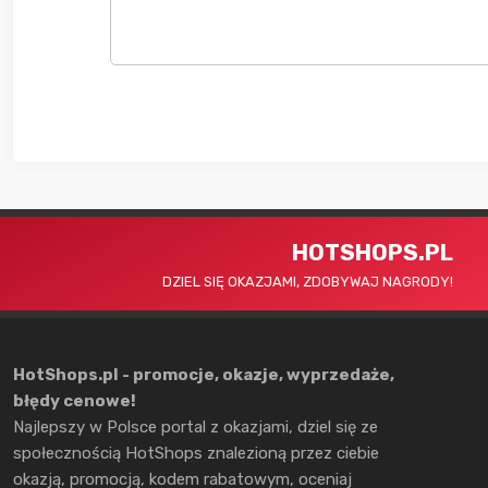
HOTSHOPS.PL
DZIEL SIĘ OKAZJAMI, ZDOBYWAJ NAGRODY!
HotShops.pl - promocje, okazje, wyprzedaże,
błędy cenowe!
Najlepszy w Polsce portal z okazjami, dziel się ze
społecznością HotShops znalezioną przez ciebie
okazją, promocją, kodem rabatowym, oceniaj