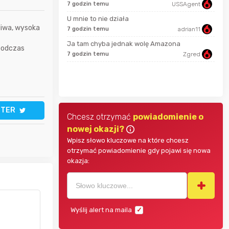
7 godzin temu
USSAgent
18 m
U mnie to nie działa
jasny
liwa, wysoka
7 godzin temu
adrian11
godz
Ja tam chyba jednak wolę Amazona
 podczas
parsley81
7 godzin temu
Zgred
SeriousSam
godz
TTER
Chcesz otrzymać
powiadomienie o
nowej okazji?
Wpisz słowo kluczowe na które chcesz
otrzymać powiadomienie gdy pojawi się nowa
okazja:
Wyślij alert na maila