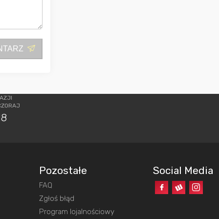
NTARZ
AZJI
CZORAJ
18
Pozostałe
Social Media
FAQ
o
Zgłoś błąd
Program lojalnościowy