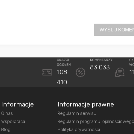
WYŚLIJ KOME
OKAZJI
KOMENTARZY
OK
OGÓŁEM
W
83 033
108
1
410
Informacje
Informacje prawne
O nas
Regulamin serwisu
Współpraca
Regulamin programu lojalnościoweg
Blog
Polityka prywatności