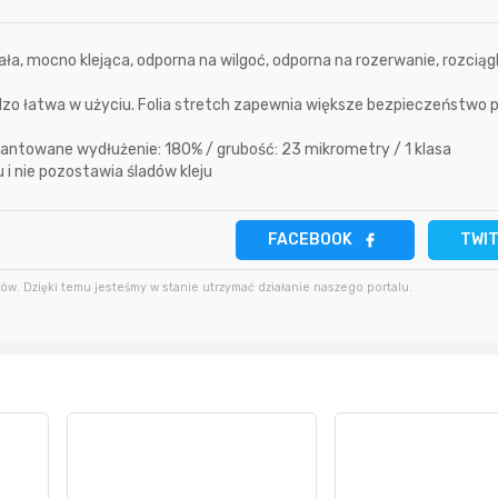
18 minut temu
darekscorpio
5 godzin temu
ała, mocno klejąca, odporna na wilgoć, odporna na rozerwanie, rozciąg
godzinę temu
Bolkox
bardzo łatwa w użyciu. Folia stretch zapewnia większe bezpieczeństwo
5 godzin temu
arantowane wydłużenie: 180% / grubość: 23 mikrometry / 1 klasa
5 godzin temu
godzinę temu
Bolkox
 i nie pozostawia śladów kleju
FACEBOOK
TWI
w. Dzięki temu jesteśmy w stanie utrzymać działanie naszego portalu.