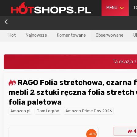
MENU
T
Hot
Najnowsze
Komentowane
Obserwowane
U
RAGO Folia stretchowa, czarna folia do
dla
najlepszego
Nagroda dla
najlepszego
mebli 2 sztuki ręczna folia stretch 
ika
w poprzednim
użytkownika
w tym miesiącu:
iesiącu:
folia paletowa
Amazon.pl
Dom i ogród
Amazon Prime Day 2026
4
- 40%