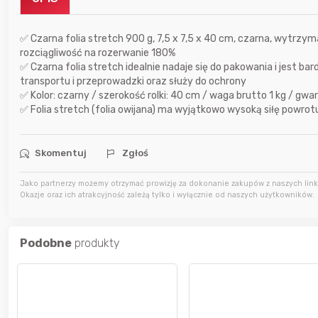
7 godzin temu
USSAgent
✅ Czarna folia stretch 900 g, 7,5 x 7,5 x 40 cm, czarna, wytrzym
7 godzin temu
adrian11
rozciągliwość na rozerwanie 180%
✅ Czarna folia stretch idealnie nadaje się do pakowania i jest 
7 godzin temu
Zgred
transportu i przeprowadzki oraz służy do ochrony
✅ Kolor: czarny / szerokość rolki: 40 cm / waga brutto 1 kg / gw
✅ Folia stretch (folia owijana) ma wyjątkowo wysoką siłę powrotu
Skomentuj
Zgłoś
Jako partnerzy możemy otrzymać prowizję za dokonanie zakupów z naszych linkó
Okazje oraz ich atrakcyjność zależą tylko i wyłącznie od naszych użytkowników.
Podobne
produkty