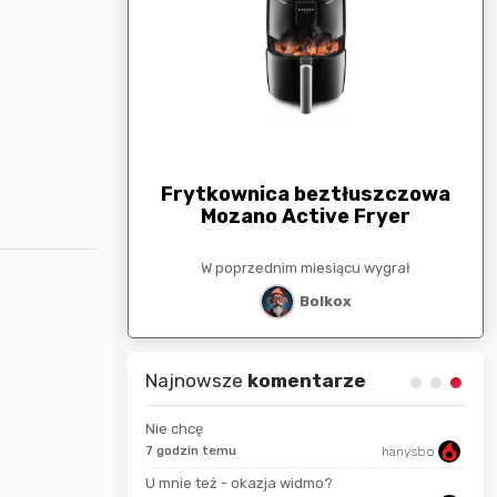
arunkowa
G
250zł
Frytkownica beztłuszczowa
Mozano Active Fryer
esiącu wygrał
W poprzednim miesiącu wygrał
stat
Bolkox
Najnowsze
komentarze
Nie chcę
7 godzin temu
hanysbo
seku
Karka
U mnie też - okazja widmo?