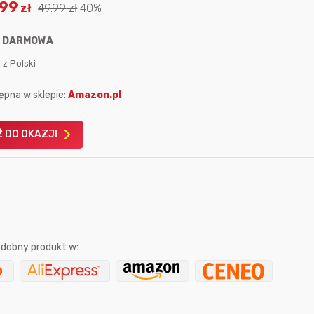
.99
zł
|
49.99
zł
40%
:
DARMOWA
 z Polski
ępna w sklepie:
Amazon.pl
Karta podarunkowa
Karta pod
Allegro 150zł
Amazon 
 DO OKAZJI
W poprzednim mi
Le
dobny produkt w:
sekundę temu
Pinkny
2 godziny temu