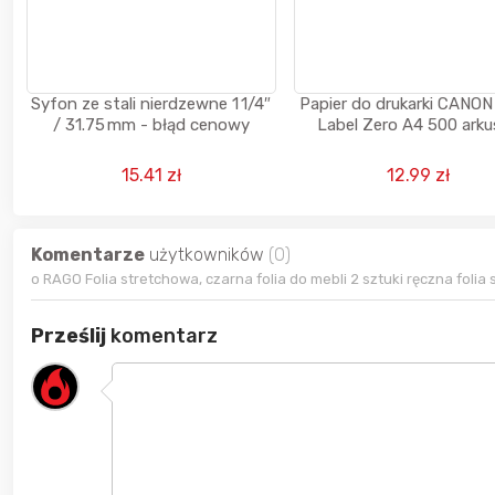
Syfon ze stali nierdzewne 1 1/4″
Papier do drukarki CANON
/ 31.75 mm - błąd cenowy
Label Zero A4 500 ark
15.41 zł
12.99 zł
Komentarze
użytkowników
(0)
o RAGO Folia stretchowa, czarna folia do mebli 2 sztuki ręczna folia s
Prześlij
komentarz