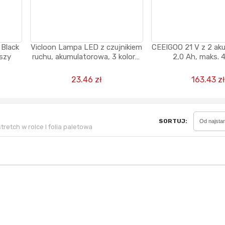
Sferis - czemu odstra
 Black
Vicloon Lampa LED z czujnikiem
CEEIGOO 21 V z 2 ak
Czy moze ktos to jakos
uszy
ruchu, akumulatorowa, 3 kolory,
2,0 Ah, maks. 
wytłumaczyc.
możliwość ściemniania + kabel
USB-C
23.46 zł
163.43 zł
Katalog nagród
Nagrody Miesiąca - Ma
SORTUJ:
Od najsta
tretch w rolce I folia paletowa