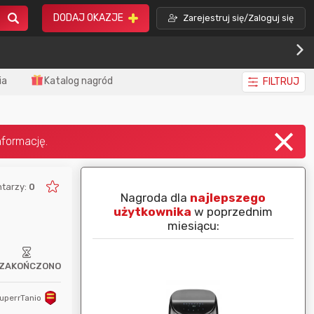
DODAJ OKAZJE
Zarejestruj się/Zaloguj się
ia
Katalog nagród
FILTRUJ
tarzy:
0
piej ocenianą
Nagroda dla
najlepszego
nim miesiącu:
użytkownika
w poprzednim
miesiącu:
ZAKOŃCZONO
uperrTanio