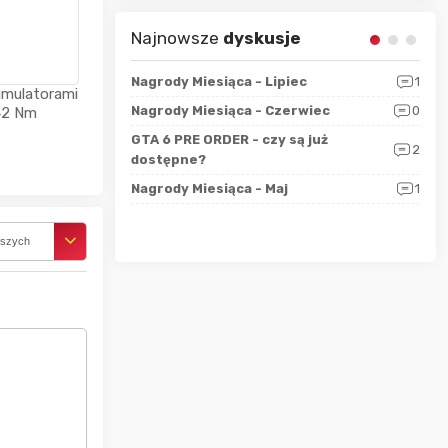
Najnowsze
dyskusje
sza?
3
Nagrody Miesiąca - Lipiec
1
RAN
umulatorami
 logicznie
Nagrody Miesiąca - Czerwiec
0
Zno
42 Nm
5
ALL
GTA 6 PRE ORDER - czy są już
2
4
dostępne?
Nag
rzec
0
Nagrody Miesiąca - Maj
1
Rapo
Hot
rszych