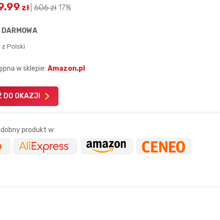
9.99
zł
|
606
zł
17%
:
DARMOWA
 z Polski
ępna w sklepie:
Amazon.pl
Karta podarunkowa
Karta pod
Allegro 150zł
Amazon 
 DO OKAZJI
W poprzednim mi
Le
dobny produkt w:
8 godzin temu
15 sekund temu
eltan