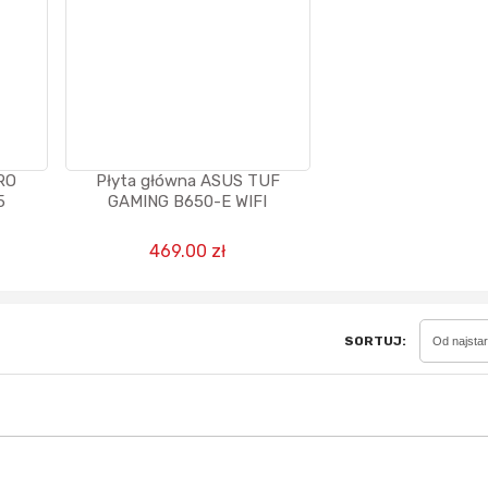
Sferis - czemu odstra
Czy moze ktos to jakos
wytłumaczyc.
RO
Płyta główna ASUS TUF
Katalog nagród
5
GAMING B650-E WIFI
Nagrody Miesiąca - Ma
469.00 zł
SORTUJ:
Od najsta