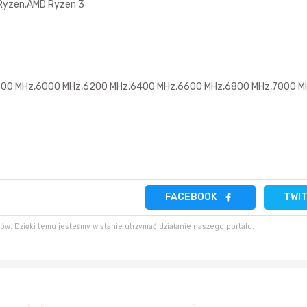
 Ryzen,AMD Ryzen 3
10 godzin temu
2 minuty temu
zenek781
10 godzin temu
50 minut temu
romez555
5600 MHz,6000 MHz,6200 MHz,6400 MHz,6600 MHz,6800 MHz,7000 M
17 godzin temu
godzinę temu
lg225karol
FACEBOOK
TWI
w. Dzięki temu jesteśmy w stanie utrzymać działanie naszego portalu.