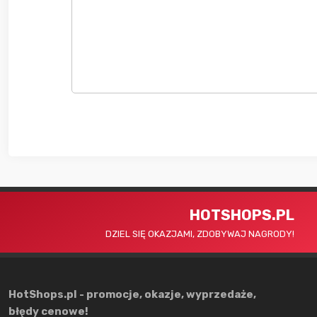
HOTSHOPS.PL
DZIEL SIĘ OKAZJAMI, ZDOBYWAJ NAGRODY!
HotShops.pl - promocje, okazje, wyprzedaże,
błędy cenowe!