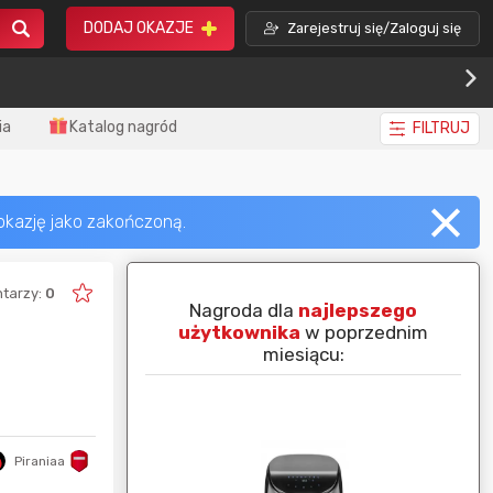
DODAJ OKAZJE
Zarejestruj się/Zaloguj się
ia
Katalog nagród
FILTRUJ
tarzy:
0
piej ocenianą
Nagroda dla
najlepszego
nim miesiącu:
użytkownika
w poprzednim
miesiącu:
Piraniaa