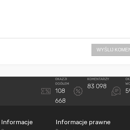
WYŚLIJ KOME
OKAZJI
KOMENTARZY
OK
OGÓŁEM
W
83 098
108
5
668
Informacje
Informacje prawne