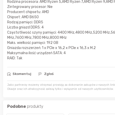
Rodzina procesora: AMD Ryzen 5,AMD Ryzen 7,AMD Ryzen 9,AMD
Zintegrowany procesor: Nie
wczoraj
Bolkox
Producent chipsetu: AMD
Chipset: AMD B650
wczoraj
Bolkox
Rodzaj pamięci: DDR5
Liczba gniazd DDR5: 4
Częstotliwość szyny pamięci: 4400 MHz,4800 MHz,5200 MHz,
MHz,7600 MHz,7800 MHz,8000 MHz
wczoraj
Bolkox
Maks. wielkość pamięci: 192 GB
Gniazda rozszerzeń: 1 x PCIe x 16,2 x PCIe x 16,3 x M.2
Maksymalna ilość urządzeń SATA: 4
RAID: Tak
Skomentuj
Zgłoś
Jako partnerzy możemy otrzymać prowizję za dokonanie zakupów z naszych linkó
Okazje oraz ich atrakcyjność zależą tylko i wyłącznie od naszych użytkowników.
Podobne
produkty