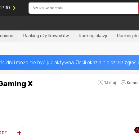
OP 10
lubione
Ranking użytkowników
Ranking okazji
Ranking dn
13 maj
Komen
Nagroda za
najlepiej ocenianą
Nagroda za
najle
okazję
w tym miesiącu:
okazję
w poprzed
+
00°