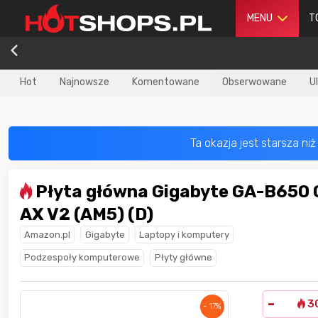
MENU
T
Hot
Najnowsze
Komentowane
Obserwowane
U
Płyta główna Gigabyte GA-B650 Gaming X
dla
najlepszego
Nagroda dla
najlepszego
AX V2 (AM5) (D)
ika
w poprzednim
użytkownika
w tym miesiącu:
iesiącu:
Amazon.pl
Gigabyte
Laptopy i komputery
Podzespoły komputerowe
Płyty główne
-
3
- 17%