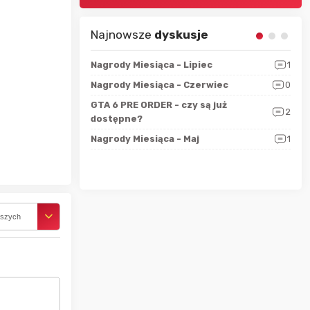
Najnowsze
dyskusje
sza?
3
Nagrody Miesiąca - Lipiec
1
RAN
 logicznie
Nagrody Miesiąca - Czerwiec
0
Zno
5
ALL
GTA 6 PRE ORDER - czy są już
2
4
dostępne?
Nag
rzec
0
Nagrody Miesiąca - Maj
1
Rapo
Hot
rszych