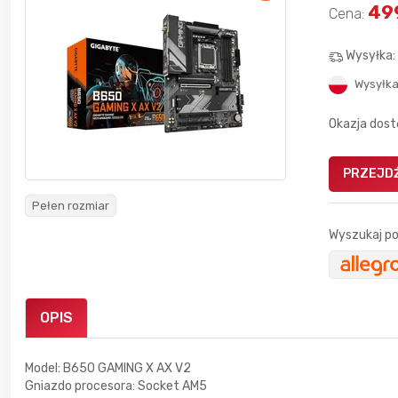
49
Cena:
Wysyłka
Wysyłka
Okazja dost
Gofrownica GÖTZE & JENSEN
a beztłuszczowa
DW900 1600W
Active Fryer
PRZEJDŹ
Pełen rozmiar
im miesiącu wygrał
Wyszukaj po
Bolkox
OPIS
19 godzin temu
vojtad
Model: B650 GAMING X AX V2
Gniazdo procesora: Socket AM5