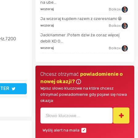
na ube...
grzechooo
2 mi
wczoraj
Bolkox
Ja wczoraj kupilem razem z czeresniami 😁
Bolkox
wczoraj
Bolkox
50 m
JackHammer :Potem dziw że coraz więcej
Hz,7200
dabros
debili XD O...
wczoraj
Bolkox
godz
Chcesz otrzymać
powiadomienie o
nowej okazji?
TTER
Wpisz słowo kluczowe na które chcesz
otrzymać powiadomienie gdy pojawi się nowa
okazja:
Wyślij alert na maila