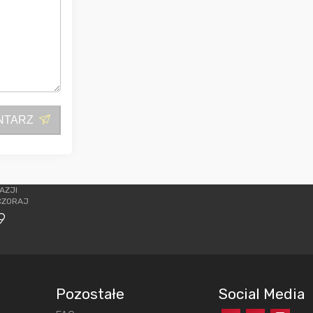
NTARZ
AZJI
CZORAJ
9
Pozostałe
Social Media