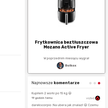
arunkowa
G
250zł
Frytkownica beztłuszczowa
Mozano Active Fryer
esiącu wygrał
W poprzednim miesiącu wygrał
stat
Bolkox
Najnowsze
komentarze
Kupiłem 2 worki po 15 kg 😃
therocket
19 godzin temu
vojtad
15 s
darekscorpio :Na ubera jak znalazł 😃 Czemu