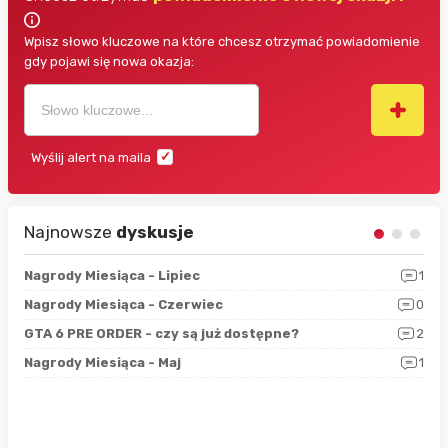
Wpisz słowo kluczowe na które chcesz otrzymać powiadomienie
gdy pojawi się nowa okazja:
Wyślij alert na maila
Najnowsze
dyskusje
3
Nagrody Miesiąca - Lipiec
1
RAN
5
Nagrody Miesiąca - Czerwiec
0
Zno
4
GTA 6 PRE ORDER - czy są już dostępne?
2
Nag
0
Nagrody Miesiąca - Maj
1
Rap