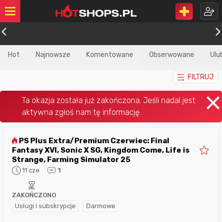
Hot
Najnowsze
Komentowane
Obserwowane
Ulu
FILTRUJ
PS Plus Extra/Premium Czerwiec: Final
Fantasy XVI, Sonic X SG, Kingdom Come, Life is
Strange, Farming Simulator 25
11 cze
1
ZAKOŃCZONO
Usługi i subskrypcje
Darmowe