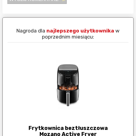
Nagroda dla
najlepszego użytkownika
w
N
poprzednim miesiącu:
Frytkownica beztłuszczowa
Mozano Active Fryer