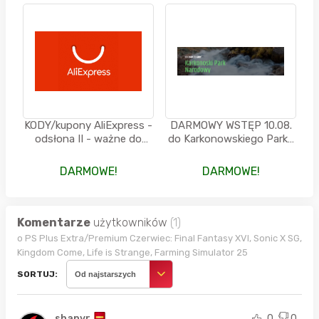
KODY/kupony AliExpress -
DARMOWY WSTĘP 10.08.
odsłona II - ważne do
do Karkonowskiego Parku
07.08.2026, godz.23:59
Narodowego
DARMOWE!
DARMOWE!
Komentarze
użytkowników
(1)
o PS Plus Extra/Premium Czerwiec: Final Fantasy XVI, Sonic X SG,
Kingdom Come, Life is Strange, Farming Simulator 25
SORTUJ:
Od najstarszych
shapyr
0
0