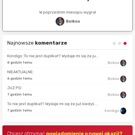
W poprzednim miesiącu wygrał
Bolkox
Najnowsze
komentarze
Kondigo :To nie jest duplikat? Wydaje mi się że ju...
13 
6 godzin temu
Bolkox
NIEAKTUALNE:
52 
6 godzin temu
Bolkox
JUZ PO:
god
7 godzin temu
Bolkox
To nie jest duplikat? Wydaje mi się że już kiedyś ...
god
7 godzin temu
Kondigo
Chcesz otrzymać
powiadomienie o nowej okazji?