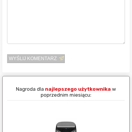
WYŚLIJ KOMENTARZ
Nagroda dla
najlepszego użytkownika
w
N
poprzednim miesiącu: