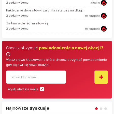
2 godziny temu
dzoker
58 
Faktycznie dwie stówki za grilla i starczy na dług...
2 godziny temu
Harandoris
min
Ja tam wolę iść na siłownię
2 godziny temu
Harandoris
19 
Chcesz otrzymać
powiadomienie o nowej okazji?
Wpisz słowo kluczowe na które chcesz otrzymać powiadomienie
gdy pojawi się nowa okazja:
Wyślij alert na maila
Najnowsze
dyskusje