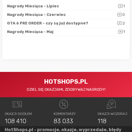
3
Nagrody Miesiąca - Lipiec
1
RAN
5
Nagrody Miesiąca - Czerwiec
0
Zno
4
GTA 6 PRE ORDER - czy są już dostępne?
2
Nag
0
Nagrody Miesiąca - Maj
1
Rap
HOTSHOPS.PL
DZIEL SIĘ OKAZJAMI, ZDOBYWAJ NAGRODY!
OKAZJI OGÓŁEM
KOMENTARZY
OKAZJI WCZORAJ
108 410
83 033
118
HotShops.pl - promocje, okazje, wyprzedaże, błędy