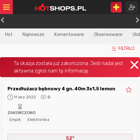
Hot
Najnowsze
Komentowane
Obserwowane
Ulu
FILTRUJ
Przedłużacz bębnowy 4 gn. 40m 3x1,5 lemon
11 wrz 2022
0
ZAKOŃCZONO
Empik
Elektronika
52°