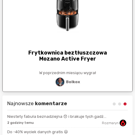
Frytkownica beztłuszczowa
Mozano Active Fryer
W poprzednim miesiącu wygrał
Bolkox
Najnowsze
komentarze
Niestety fabuła beznadziejna 😞 i brakuje tych gadż...
2 godziny temu
Rozmaryn
8 s
Do -40% wyciek danych gratis 😃