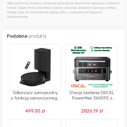
Jako partnerzy możemy otrzymać prowizję za dokonanie zakupów z naszych
linków. Dzięki temu jesteśmy w stanie utrzymać działanie naszego portalu.
Okazje oraz ich atrakcyjność zależą tylko i wyłącznie od naszych
użytkowników.
Podobne
produkty
Odkurzacz samojezdny
Stacja zasilania OSCAL
z funkcją samoczynnego
PowerMax 3600PE z
opróżniania 2600 mAh 150
ulepszonymi parametrami
min 270 ml + 3 L
499.00 zł
2826.19 zł