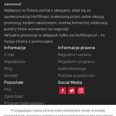
cenowe!
Najlepszy w Polsce portal z okazjami, dziel się ze
społecznością HotShops znalezioną przez ciebie okazją,
promocją, kodem rabatowym, oceniaj komentuj zdobywaj
punkty które wymienisz na nagrody!
Aktualne promocje w sklepach tylko na HotShops.pl - to
twoja strona z promocjami.
Informacje
Informacje prawne
O nas
Regulamin serwisu
Współpraca
Regulamin programu
Blog
lojalnościowego
Kontakt
Polityka prywatności
Pozostałe
Social Media
FAQ
Zgłoś błąd
Program lojalnościowy
Przeglądając naszą stronę internetową bez zmian w swojej
przeglądarce, wyrażasz zgodę na wykorzystywanie przez nas plików