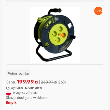
- 26%
Pełen rozmiar
199.99
Cena:
zł
|
268.99
zł
26%
Wysyłka:
DARMOWA
Wysyłka z Polski
Okazja dostępna w sklepie:
Empik