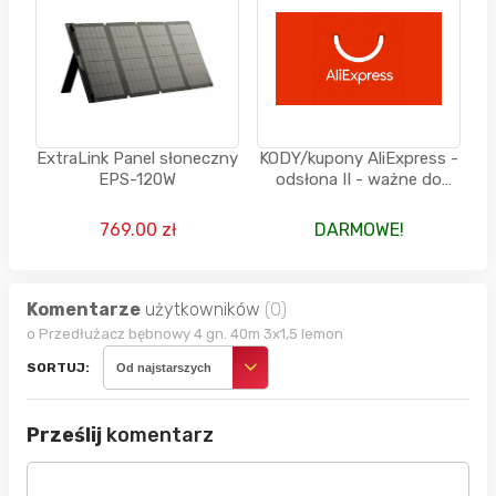
ExtraLink Panel słoneczny
KODY/kupony AliExpress -
EPS-120W
odsłona II - ważne do
07.08.2026, godz.23:59
769.00 zł
DARMOWE!
Komentarze
użytkowników
(0)
o Przedłużacz bębnowy 4 gn. 40m 3x1,5 lemon
SORTUJ:
Od najstarszych
Prześlij
komentarz