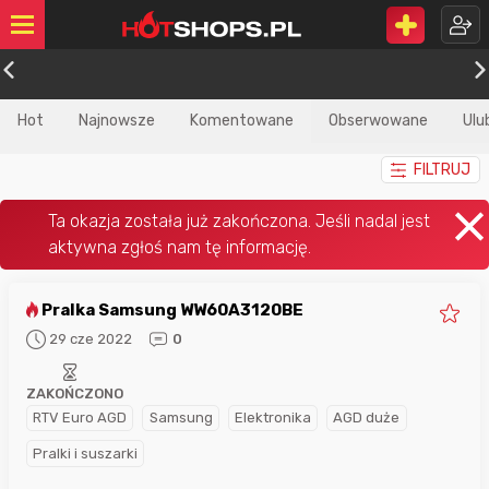
Hot
Najnowsze
Komentowane
Obserwowane
Ulu
FILTRUJ
Pralka Samsung WW60A3120BE
29 cze 2022
0
ZAKOŃCZONO
RTV Euro AGD
Samsung
Elektronika
AGD duże
Pralki i suszarki