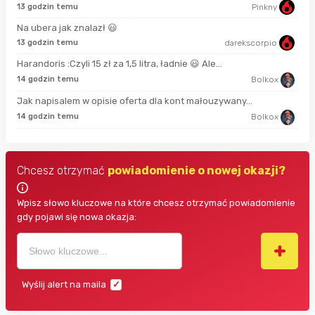
13 godzin temu
Pinkny
24 
Na ubera jak znalazł 😃
13 godzin temu
darekscorpio
4 m
Harandoris :Czyli 15 zł za 1,5 litra, ładnie 😃 Ale...
2 g
14 godzin temu
Bolkox
Jak napisalem w opisie oferta dla kont małouzywany...
9 g
14 godzin temu
Bolkox
Chcesz otrzymać
powiadomienie o nowej okazji?
Wpisz słowo kluczowe na które chcesz otrzymać powiadomienie
gdy pojawi się nowa okazja:
Wyślij alert na maila