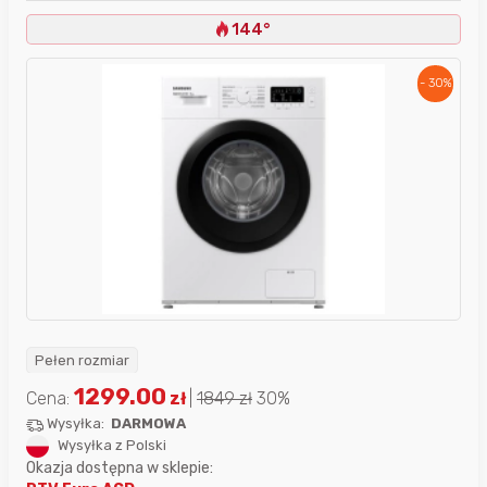
144°
- 30%
Pełen rozmiar
1299.00
Cena:
zł
|
1849
zł
30%
Wysyłka:
DARMOWA
Wysyłka z Polski
Okazja dostępna w sklepie: