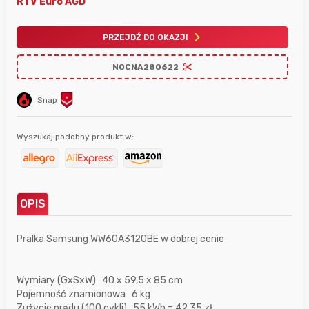
RTV Euro AGD
PRZEJDŹ DO OKAZJI
NOCNA280622
Snap
Wyszukaj podobny produkt w:
OPIS
Pralka Samsung WW60A3120BE w dobrej cenie
Wymiary (GxSxW) 40 x 59,5 x 85 cm
Pojemność znamionowa 6 kg
Zużycie prądu (100 cykli) 55 kWh = 42,35 zł