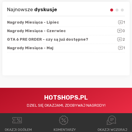
Najnowsze
dyskusje
3
Nagrody Miesiąca - Lipiec
1
RAN
5
Nagrody Miesiąca - Czerwiec
0
Zno
4
GTA 6 PRE ORDER - czy są już dostępne?
2
Nag
0
Nagrody Miesiąca - Maj
1
Rap
HOTSHOPS.PL
DZIEL SIĘ OKAZJAMI, ZDOBYWAJ NAGRODY!
OKAZJI OGÓŁEM
KOMENTARZY
OKAZJI WCZORAJ