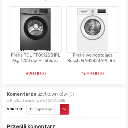
Pralka TCL FF0612SB1PL
Pralka wolnostojąca
6kg 1200 obr + -50% za
Bosch WAN2823APL 8 kg
pakiet wniesienie,
1400 obr SpeedPerfect
podłączenie i
biała
890.00 zł
1699.00 zł
uruchomienie
Komentarze
użytkowników
(0)
o Pralka Samsung WW60A3120BE
SORTUJ:
Od najstarszych
Prześlij
komentarz