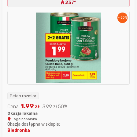
237°
- 50%
Pełen rozmiar
1.99
Cena:
zł
|
3.99
zł
50%
Okazja lokalna
ogólnopolska
Okazja dostępna w sklepie:
Biedronka