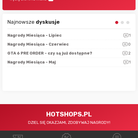
Najnowsze
dyskusje
3
Nagrody Miesiąca - Lipiec
1
RAN
5
Nagrody Miesiąca - Czerwiec
0
Zno
4
GTA 6 PRE ORDER - czy są już dostępne?
2
Nag
0
Nagrody Miesiąca - Maj
1
Rap
HOTSHOPS.PL
DZIEL SIĘ OKAZJAMI, ZDOBYWAJ NAGRODY!