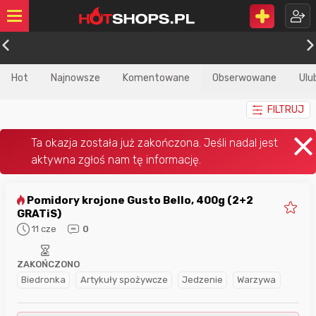
Hot
Najnowsze
Komentowane
Obserwowane
Ulu
FILTRUJ
Pomidory krojone Gusto Bello, 400g (2+2
GRATiS)
11 cze
0
ZAKOŃCZONO
Biedronka
Artykuły spożywcze
Jedzenie
Warzywa