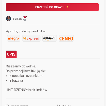
PRZEJDŹ DO OKAZJI
Bolkox
Wyszukaj podobny produkt w:
OPIS
Mieszamy dowolnie.
Do promocji kwalifikują się:
z cebulka i czosnkiem
z bazylia
LIMIT DZIENNY: brak limitów.