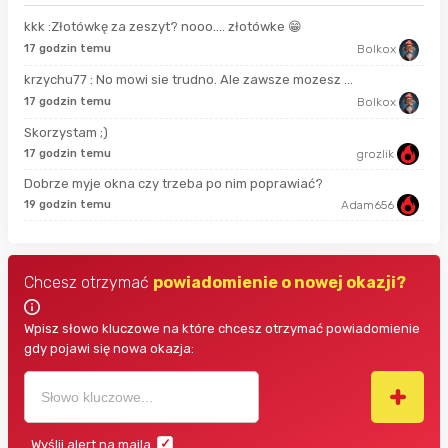
kkk :Złotówkę za zeszyt? nooo…. złotówke 😁
15 
17 godzin temu
Bolkox
krzychu77 : No mowi sie trudno. Ale zawsze mozesz ...
2 g
17 godzin temu
Bolkox
Skorzystam ;)
2 g
17 godzin temu
grozlik
Dobrze myje okna czy trzeba po nim poprawiać?
9 g
19 godzin temu
Adam656
Chcesz otrzymać
powiadomienie o nowej okazji?
Wpisz słowo kluczowe na które chcesz otrzymać powiadomienie
gdy pojawi się nowa okazja:
Wyślij alert na maila