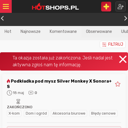
Hot
Najnowsze
Komentowane
Obserwowane
Ulu
FILTRUJ
Podkładka pod mysz Silver Monkey X Sonora+
S
18 maj
0
ZAKOŃCZONO
X-kom
Dom i ogród
Akcesoria biurowe
Błędy cenowe