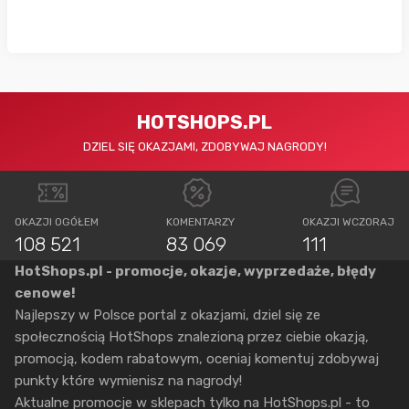
HOTSHOPS.PL
DZIEL SIĘ OKAZJAMI, ZDOBYWAJ NAGRODY!
OKAZJI OGÓŁEM
KOMENTARZY
OKAZJI WCZORAJ
108 521
83 069
111
HotShops.pl - promocje, okazje, wyprzedaże, błędy
cenowe!
Najlepszy w Polsce portal z okazjami, dziel się ze
społecznością HotShops znalezioną przez ciebie okazją,
promocją, kodem rabatowym, oceniaj komentuj zdobywaj
punkty które wymienisz na nagrody!
Aktualne promocje w sklepach tylko na HotShops.pl - to