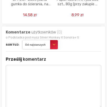
gumka do ścierania, na
szt., 80g (przy zakupie 2
baterie, zestaw - 10 sztuk
ryz)
2,5 mm i 12 sztuk 5 mm
14.58 zł
8.99 zł
Komentarze
użytkowników
(0)
o Podkładka pod mysz Silver Monkey X Sonora+ S
SORTUJ:
Od najstarszych
Prześlij
komentarz