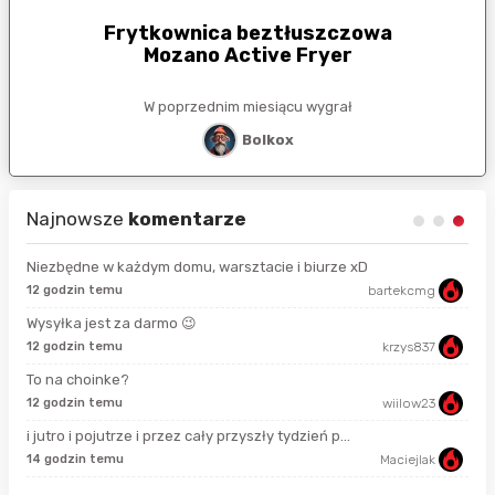
Frytkownica beztłuszczowa
Mozano Active Fryer
W poprzednim miesiącu wygrał
Bolkox
Najnowsze
komentarze
Niezbędne w każdym domu, warsztacie i biurze xD
12 godzin temu
bartekcmg
13 
Wysyłka jest za darmo 😉
12 godzin temu
krzys837
19 
To na choinke?
12 godzin temu
wiilow23
30 
i jutro i pojutrze i przez cały przyszły tydzień p...
14 godzin temu
Maciejlak
god