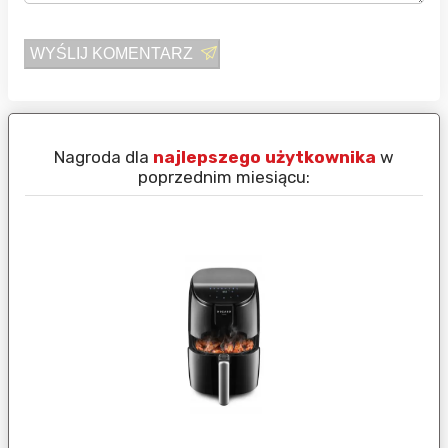
WYŚLIJ KOMENTARZ
Nagroda dla
najlepszego użytkownika
w
N
poprzednim miesiącu: