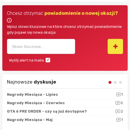
Chcesz otrzymać
powiadomienie o nowej okazji?
Wpisz słowo kluczowe na które chcesz otrzymać powiadomienie
gdy pojawi się nowa okazja:
Wyślij alert na maila
Najnowsze
dyskusje
3
Nagrody Miesiąca - Lipiec
1
RAN
5
Nagrody Miesiąca - Czerwiec
0
Zno
4
GTA 6 PRE ORDER - czy są już dostępne?
2
Nag
0
Nagrody Miesiąca - Maj
1
Rap