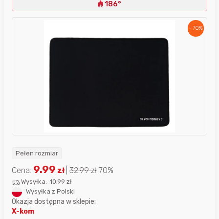
186°
- 70%
Pełen rozmiar
9.99
Cena:
zł
|
32.99
zł
70%
Wysyłka:
10.99 zł
Wysyłka z Polski
Okazja dostępna w sklepie:
X-kom