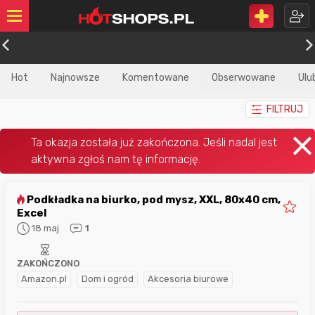
Hot
Najnowsze
Komentowane
Obserwowane
Ulu
FILTRUJ
Podkładka na biurko, pod mysz, XXL, 80x40 cm,
Excel
18 maj
1
ZAKOŃCZONO
Amazon.pl
Dom i ogród
Akcesoria biurowe