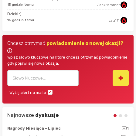
15 godzin temu
JackHammer
Dzięki :)
9 g
16 godzin temu
zaq111
Chcesz otrzymać
powiadomienie o nowej okazji?
Wpisz słowo kluczowe na które chcesz otrzymać powiadomienie
gdy pojawi się nowa okazja:
Wyślij alert na maila
Najnowsze
dyskusje
3
Nagrody Miesiąca - Lipiec
1
RAN