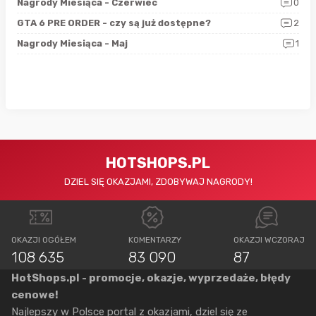
5
Nagrody Miesiąca - Czerwiec
0
Zno
4
GTA 6 PRE ORDER - czy są już dostępne?
2
Nag
0
Nagrody Miesiąca - Maj
1
Rap
HOTSHOPS.PL
DZIEL SIĘ OKAZJAMI, ZDOBYWAJ NAGRODY!
OKAZJI OGÓŁEM
KOMENTARZY
OKAZJI WCZORAJ
108 635
83 090
87
HotShops.pl - promocje, okazje, wyprzedaże, błędy
cenowe!
Najlepszy w Polsce portal z okazjami, dziel się ze