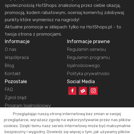
społecznością HotShops znalezioną przez ciebie okazją,
promocją, kodem rabatowym, oceniaj komentuj zdobywaj
punkty które wymienisz na nagrody!
Aktualne promocje w sklepach tylko na HotShops.pl - to
twoja strona z promocjami.
Informacje
Informacje prawne
O nas
Regulamin serwisu
Współpraca
Regulamin programu
Blog
lojalnościowego
Kontakt
Polityka prywatności
Pozostałe
Social Media
FAQ
Zgłoś błąd
Program lojalnościowy
Przeglądając naszą stronę internetową bez zmian w swojej
przeglądarce, wyrażasz zgodę na wykorzystywanie przez nas plików
cookies. Dzięki temu nasz serwis internetowy może być maksymalnie
Copyright © 2026 HotShops.pl - Wszelkie prawa zastrzeżone.
bezpieczny i wygodny. Dowiedz się więcej o tym, jak używamy plików