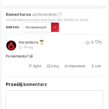
Komentarze
użytkowników
(1)
o Podkładka na biurko, pod mysz, XXL, 80x40 cm, Excel
SORTUJ:
Od najstarszych
Harandoris
0
0
19 maj
Po niemiecku? 😃
Zgłoś
Cytuj
Odpowiedz
Link
Prześlij
komentarz