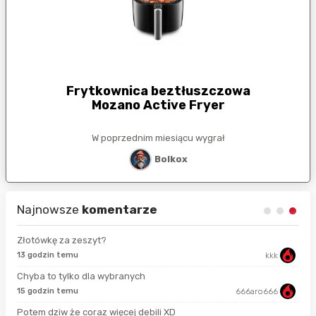
Frytkownica beztłuszczowa
Mozano Active Fryer
W poprzednim miesiącu wygrał
Bolkox
Najnowsze
komentarze
Złotówkę za zeszyt?
13 godzin temu
kkk
38 
Chyba to tylko dla wybranych
15 godzin temu
666aro666
8 g
Potem dziw że coraz więcej debili XD
8 g