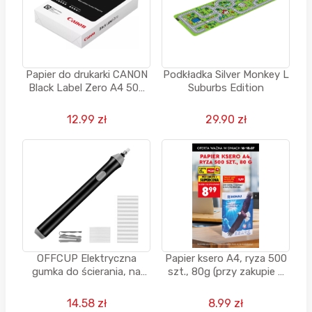
Papier do drukarki CANON
Podkładka Silver Monkey L
Black Label Zero A4 500
Suburbs Edition
arkuszy
12.99 zł
29.90 zł
OFFCUP Elektryczna
Papier ksero A4, ryza 500
gumka do ścierania, na
szt., 80g (przy zakupie 2
baterie, zestaw - 10 sztuk
ryz)
2,5 mm i 12 sztuk 5 mm
14.58 zł
8.99 zł