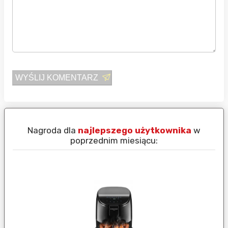
WYŚLIJ KOMENTARZ
Nagroda dla
najlepszego użytkownika
w
N
poprzednim miesiącu: