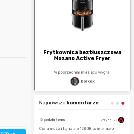
arunkowa
G
250zł
Frytkownica beztłuszczowa
Mozano Active Fryer
esiącu wygrał
W poprzednim miesiącu wygrał
stat
Bolkox
Najnowsze
komentarze
10 godzin temu
krzychu77
Cena może i fajna ale 128GB to imo mało
Bolkox
seku