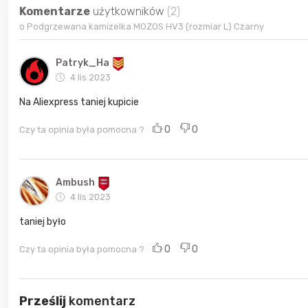
Komentarze
użytkowników
(2)
o Podgrzewana kamizelka MOZOS HV3 (rozmiar L) Czarny
Patryk_Ha
4 lis 2023
Na Aliexpress taniej kupicie
0
0
Czy ta opinia była pomocna ?
Ambush
4 lis 2023
taniej było
0
0
Czy ta opinia była pomocna ?
Prześlij
komentarz