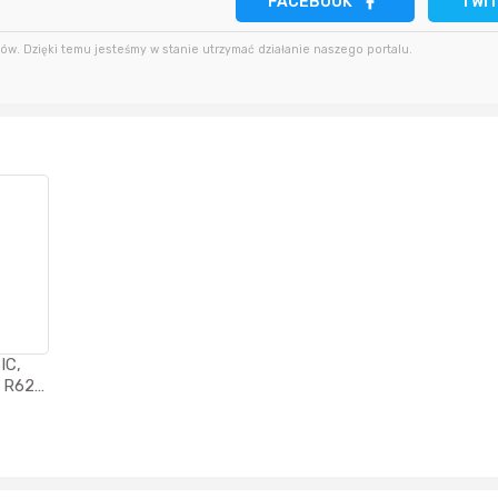
FACEBOOK
TWI
w. Dzięki temu jesteśmy w stanie utrzymać działanie naszego portalu.
27 minut temu
minutę temu
Bolkox
2 godziny temu
3 minuty temu
Bolkox
10 godzin temu
5 minut temu
Bolkox
IC,
, R62,
line