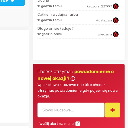
TTER
trochę
11 godzin temu
kaczorek231997
grozlik
minu
Całkiem wydajna farba
11 godzin temu
Agata_Wa
Długo on sie ładuje?
Adam656
12 godzin temu
wiedzma
3 mi
trudlewski
5 mi
Chcesz otrzymać
powiadomienie o
nowej okazji?
Wpisz słowo kluczowe na które chcesz
otrzymać powiadomienie gdy pojawi się nowa
okazja:
Wyślij alert na maila