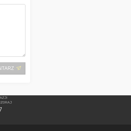
NTARZ
AZJI
CZORAJ
7