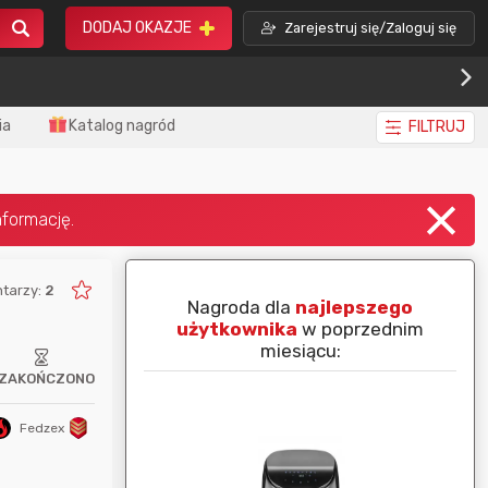
DODAJ OKAZJE
Zarejestruj się/Zaloguj się
ia
Katalog nagród
FILTRUJ
tarzy:
2
piej ocenianą
Nagroda dla
najlepszego
nim miesiącu:
użytkownika
w poprzednim
miesiącu:
ZAKOŃCZONO
Fedzex