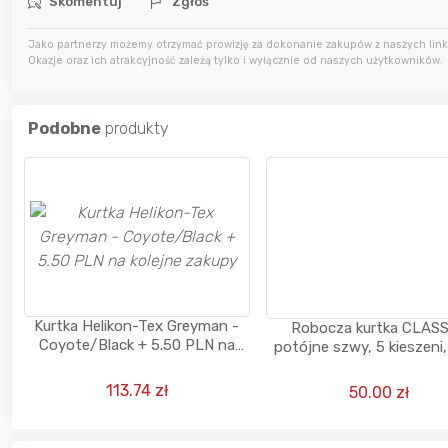
Skomentuj
Zgłoś
11 godzin temu
kaczorek231997
Jako partnerzy możemy otrzymać prowizję za dokonanie zakupów z naszych linkó
Okazje oraz ich atrakcyjność zależą tylko i wyłącznie od naszych użytkowników.
11 godzin temu
Agata_Wa
12 godzin temu
wiedzma
Podobne
produkty
Kurtka Helikon-Tex Greyman -
Robocza kurtka CLASS
Coyote/Black + 5.50 PLN na
potójne szwy, 5 kieszeni
kolejne zakupy
rozm L - od sklepBHPon
113.74 zł
50.00 zł