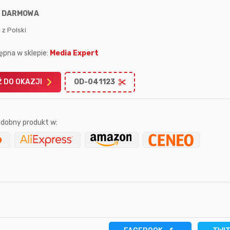
:
DARMOWA
 z Polski
ępna w sklepie:
Media Expert
Karta podarunkowa
Karta pod
 DO OKAZJI
OD-041123
Allegro 150zł
Amazon 
W poprzednim mi
dobny produkt w:
Le
sekundę temu
Bolkox
6 minut temu