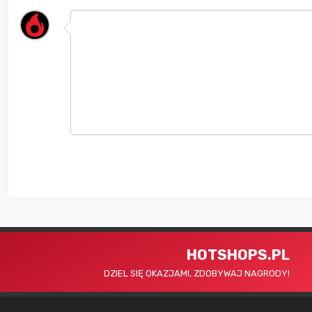
HOTSHOPS.PL
DZIEL SIĘ OKAZJAMI, ZDOBYWAJ NAGRODY!