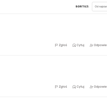
SORTUJ:
Od najsta
Sferis - czemu odstra
Czy moze ktos to jakos
wytłumaczyc.
Katalog nagród
Zgłoś
Cytuj
Odpowie
Nagrody Miesiąca - Ma
Zgłoś
Cytuj
Odpowie