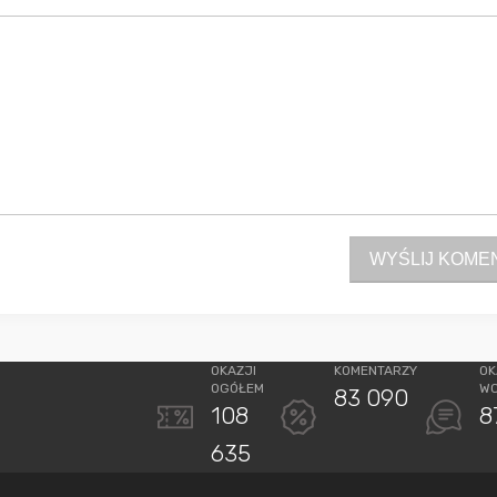
WYŚLIJ KOME
OKAZJI
KOMENTARZY
OK
OGÓŁEM
W
83 090
108
8
635