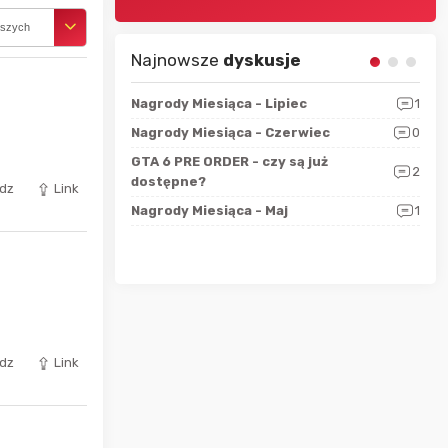
rszych
Najnowsze
dyskusje
sza?
3
Nagrody Miesiąca - Lipiec
1
RAN
 logicznie
Nagrody Miesiąca - Czerwiec
0
Zno
5
ALL
GTA 6 PRE ORDER - czy są już
2
4
dostępne?
Nag
dz
Link
rzec
0
Nagrody Miesiąca - Maj
1
Rapo
Hot
dz
Link