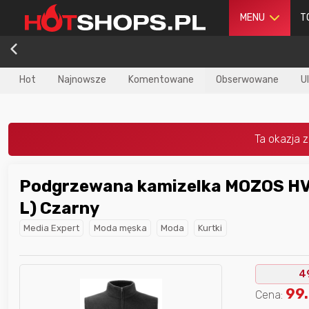
MENU
T
Hot
Najnowsze
Komentowane
Obserwowane
U
Podgrzewana kamizelka MOZOS HV
dla
najlepszego
Nagroda dla
najlepszego
L) Czarny
ika
w poprzednim
użytkownika
w tym miesiącu:
iesiącu:
Media Expert
Moda męska
Moda
Kurtki
4
99
Cena: