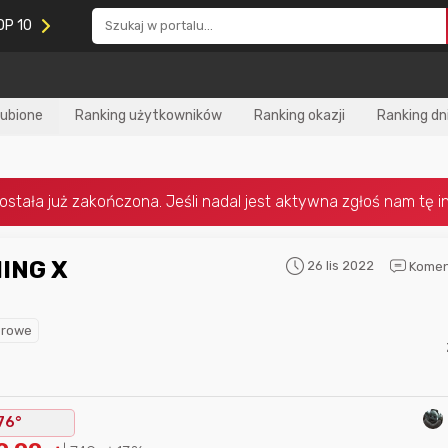
OP 10
lubione
Ranking użytkowników
Ranking okazji
Ranking dn
26 lis 2022
Komen
Nagroda za
najlepiej ocenianą
Nagroda za
najle
okazję
w tym miesiącu:
okazję
w poprzed
erowe
76°