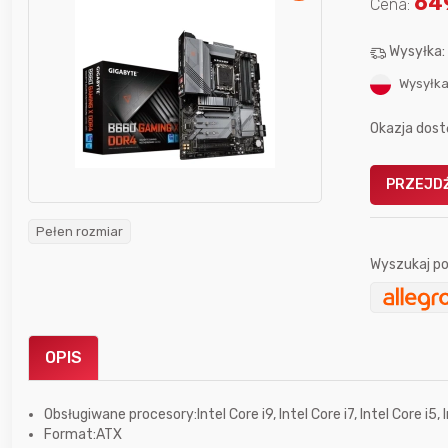
64
Cena:
Wysyłka
Wysyłka
Okazja dost
Gofrownica GÖTZE & JENSEN
a beztłuszczowa
DW900 1600W
PRZEJDŹ
Active Fryer
Pełen rozmiar
im miesiącu wygrał
Wyszukaj po
Bolkox
OPIS
Obsługiwane procesory:Intel Core i9, Intel Core i7, Intel Core i5, 
3 godziny temu
blowek3
Format:ATX