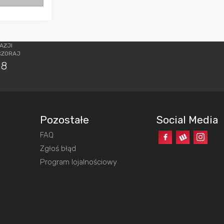
AZJI
CZORAJ
18
Pozostałe
Social Media
FAQ
o
Zgłoś błąd
Program lojalnościowy