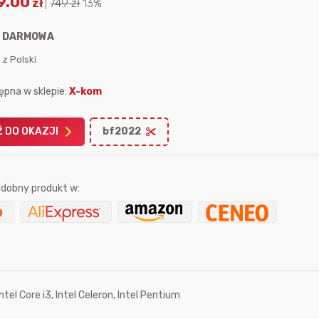
9.00
zł
|
749
zł
13%
:
DARMOWA
 z Polski
ępna w sklepie:
X-kom
Karta podarunkowa
Karta pod
Allegro 150zł
Amazon 
 DO OKAZJI
bf2022
W poprzednim mi
Le
dobny produkt w:
2 godziny temu
Intel Core i3, Intel Celeron, Intel Pentium
7 sekund temu
jasny