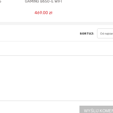
5
GAMING B650-E WIFI
469.00 zł
Sferis - czemu odstra
Czy moze ktos to jakos
wytłumaczyc.
SORTUJ:
Od najsta
Katalog nagród
Nagrody Miesiąca - Ma
WYŚLIJ KOME