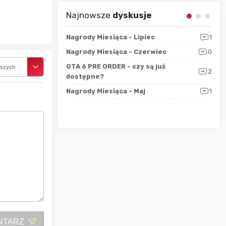
Najnowsze
dyskusje
sza?
3
Nagrody Miesiąca - Lipiec
1
RAN
 logicznie
Nagrody Miesiąca - Czerwiec
0
Zno
5
ALL
GTA 6 PRE ORDER - czy są już
rszych
2
4
dostępne?
Nag
rzec
0
Nagrody Miesiąca - Maj
1
Rapo
Hot
NTARZ