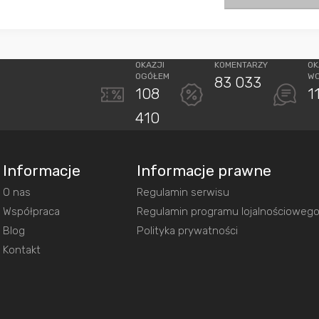
OKAZJI
KOMENTARZY
OK
OGÓŁEM
W
83 033
108
1
410
Informacje
Informacje prawne
O nas
Regulamin serwisu
Współpraca
Regulamin programu lojalnościoweg
Blog
Polityka prywatności
Kontakt