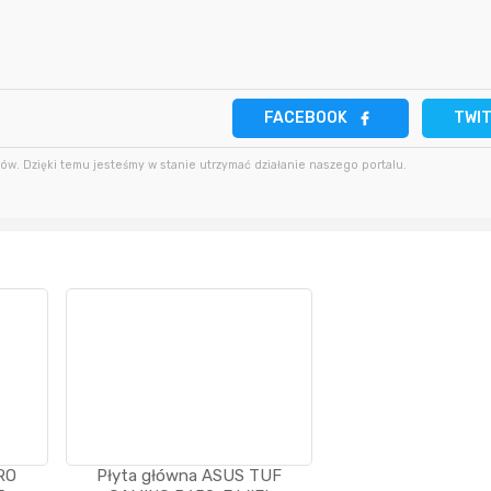
2 godziny temu
3 minuty temu
parsley81
2 godziny temu
38 minut temu
SeriousSam
FACEBOOK
TWI
2 godziny temu
2 godziny temu
hanysbo
w. Dzięki temu jesteśmy w stanie utrzymać działanie naszego portalu.
RO
Płyta główna ASUS TUF