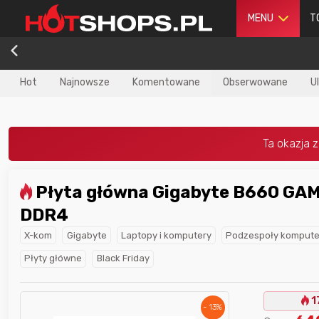
MENU
T
Hot
Najnowsze
Komentowane
Obserwowane
U
Płyta główna Gigabyte B660 GAMING X
dla
najlepszego
Nagroda dla
najlepszego
DDR4
ika
w poprzednim
użytkownika
w tym miesiącu:
iesiącu:
X-kom
Gigabyte
Laptopy i komputery
Podzespoły komput
Płyty główne
Black Friday
1
- 13%