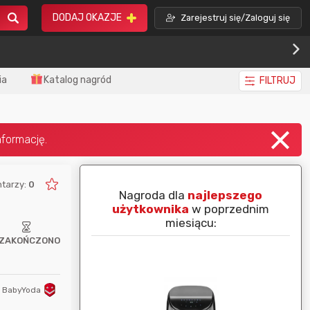
DODAJ OKAZJE
Zarejestruj się/Zaloguj się
ia
Katalog nagród
FILTRUJ
tarzy:
0
piej ocenianą
Nagroda dla
najlepszego
nim miesiącu:
użytkownika
w poprzednim
miesiącu:
ZAKOŃCZONO
BabyYoda