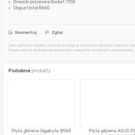
Gniazdo procesora:Socket 1700
Chipset:Intel B660
3 godziny temu
mariolawiki1
4 godziny temu
natalok
Skomentuj
Zgłoś
4 godziny temu
Rozmaryn
Jako partnerzy możemy otrzymać prowizję za dokonanie zakupów z naszych linkó
Okazje oraz ich atrakcyjność zależą tylko i wyłącznie od naszych użytkowników.
Podobne
produkty
Płyta główna Gigabyte B550
Płyta główna ASUS P