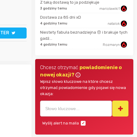
Z taką dostawą to ja podziękuje
adrian11
3 godziny temu
mariolawiki1
3 mi
Dostawa za 85 dni xD
Zgred
4 godziny temu
natalok
38 m
Niestety fabuła beznadziejna 😞 i brakuje tych
TTER
Qwarrttet
gadż...
2 go
4 godziny temu
Rozmaryn
Chcesz otrzymać
powiadomienie o
nowej okazji?
Wpisz słowo kluczowe na które chcesz
otrzymać powiadomienie gdy pojawi się nowa
okazja:
Wyślij alert na maila