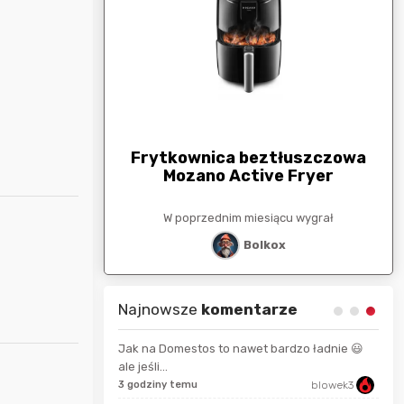
arunkowa
G
250zł
Frytkownica beztłuszczowa
Mozano Active Fryer
esiącu wygrał
W poprzednim miesiącu wygrał
stat
Bolkox
Najnowsze
komentarze
Jak na Domestos to nawet bardzo ładnie 😃
ale jeśli...
USSAgent
3 godziny temu
blowek3
7 se