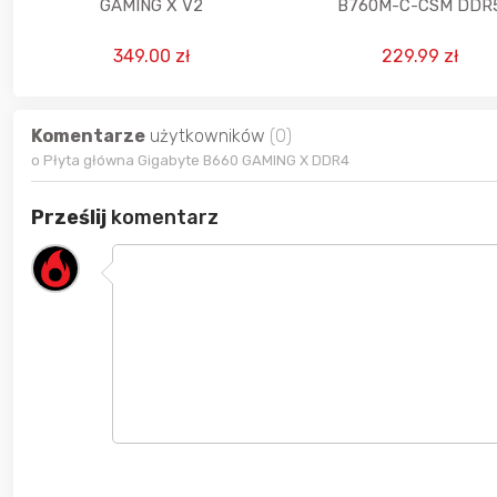
GAMING X V2
B760M-C-CSM DDR
349.00 zł
229.99 zł
Komentarze
użytkowników
(0)
o Płyta główna Gigabyte B660 GAMING X DDR4
Prześlij
komentarz