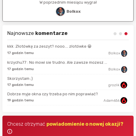
W poprzednim miesiącu wygrał
Bolkox
Najnowsze
komentarze
kkk :Złotówkę za zeszyt? nooo…. złotówke 😁
15 
17 godzin temu
Bolkox
krzychu77 : No mowi sie trudno. Ale zawsze mozesz ...
2 g
17 godzin temu
Bolkox
Skorzystam ;)
2 g
17 godzin temu
grozlik
Dobrze myje okna czy trzeba po nim poprawiać?
9 g
19 godzin temu
Adam656
Chcesz otrzymać
powiadomienie o nowej okazji?