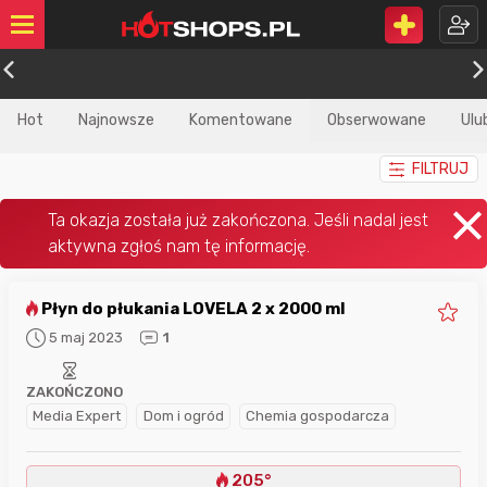
Hot
Najnowsze
Komentowane
Obserwowane
Ulu
FILTRUJ
Płyn do płukania LOVELA 2 x 2000 ml
5 maj 2023
1
ZAKOŃCZONO
Media Expert
Dom i ogród
Chemia gospodarcza
205°