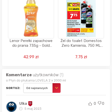
Lenor Perełki zapachowe
Żel do toalet Domestos
do prania 735g - Gold
Zero Kamienia, 750 ML
Orchid & Vanilla w
(1+1 GRATIS)
Rossmannie
42.99 zł
7.75 zł
Komentarze
użytkowników
(1)
o Płyn do płukania LOVELA 2 x 2000 ml
SORTUJ:
Od najstarszych
Ulka
0
0
5 maj 2023