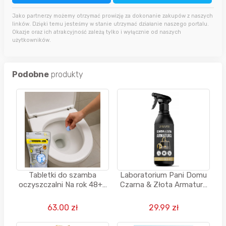
Jako partnerzy możemy otrzymać prowizję za dokonanie zakupów z naszych
linków. Dzięki temu jesteśmy w stanie utrzymać działanie naszego portalu.
Okazje oraz ich atrakcyjność zależą tylko i wyłącznie od naszych
użytkowników.
Podobne
produkty
Tabletki do szamba
Laboratorium Pani Domu
oczyszczalni Na rok 48+4
Czarna & Złota Armatura
Gratis Preparat BioBakt
500 ml
Sanidenn
63.00 zł
29.99 zł