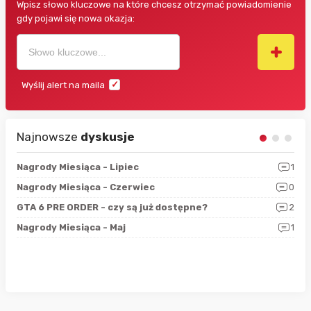
Wpisz słowo kluczowe na które chcesz otrzymać powiadomienie
gdy pojawi się nowa okazja:
Wyślij alert na maila
Najnowsze
dyskusje
3
Nagrody Miesiąca - Lipiec
1
RAN
5
Nagrody Miesiąca - Czerwiec
0
Zno
4
GTA 6 PRE ORDER - czy są już dostępne?
2
Nag
0
Nagrody Miesiąca - Maj
1
Rap