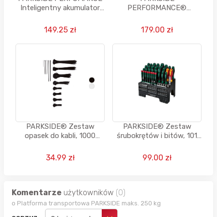
Inteligentny akumulator
PERFORMANCE®
20V, poj. 8Ah (przy
Akumulatorowa
zakupie 2 sztuk)
wiertarkowkrętarka, 12 V,
149.25 zł
179.00 zł
PBSPA 12 E4 (z 2
akumulatorami i
ładowarką)
PARKSIDE® Zestaw
PARKSIDE® Zestaw
opasek do kabli, 1000
śrubokrętów i bitów, 101
elementów, rózne
elementów
długości i szerokości (białe
34.99 zł
99.00 zł
lub czarne)
Komentarze
użytkowników
(0)
o Platforma transportowa PARKSIDE maks. 250 kg