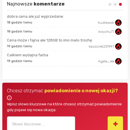
Najnowsze
komentarze
dobra cena ale już wyprzedane
18 godzin temu
trudlewski
50 
18 godzin temu
krzychu77
7 g
Cena może i fajna ale 128GB to imo mało trochę
19 godzin temu
kaczorek231997
7 g
Całkiem wydajna farba
19 godzin temu
Agata_Wa
7 g
Chcesz otrzymać
powiadomienie o nowej okazji?
Wpisz słowo kluczowe na które chcesz otrzymać powiadomienie
gdy pojawi się nowa okazja: