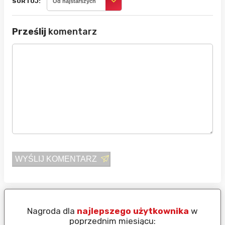
SORTUJ:
Od najstarszych
Prześlij
komentarz
WYŚLIJ KOMENTARZ
Nagroda dla
najlepszego użytkownika
w
N
poprzednim miesiącu: