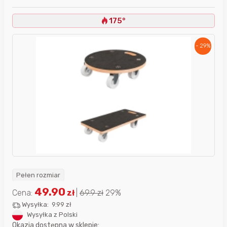
175°
- 29%
Pełen rozmiar
49.90
Cena:
zł
|
69.9
zł
29%
Wysyłka:
9.99 zł
Wysyłka z Polski
Okazja dostępna w sklepie: