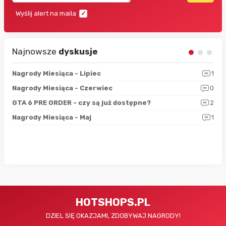
Wyślij alert na maila
Najnowsze
dyskusje
3
Nagrody Miesiąca - Lipiec
1
RAN
5
Nagrody Miesiąca - Czerwiec
0
Zno
4
GTA 6 PRE ORDER - czy są już dostępne?
2
Nag
0
Nagrody Miesiąca - Maj
1
Rap
HOTSHOPS.PL
DZIEL SIĘ OKAZJAMI, ZDOBYWAJ NAGRODY!