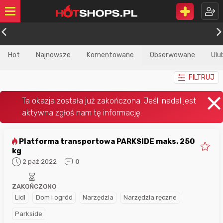
Hot
Najnowsze
Komentowane
Obserwowane
Ulu
FILTRUJ
Platforma transportowa PARKSIDE maks. 250
kg
2 paź 2022
0
ZAKOŃCZONO
Lidl
Dom i ogród
Narzędzia
Narzędzia ręczne
Parkside