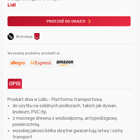
Lidl
PRZEJDŹ DO OKAZJI
Brerskop
Wyszukaj podobny produkt w:
OPIS
Produkt dnia w Lidlu - Platforma transportowa.
do użytku na solidnych podłożach, takich jak dywan,
linoleum, PVC itp.
z mocnego drewna z wodoodporną, antypoślizgową
powierzchnią
wysokiej jakości kółka skrętne gwarantują łatwy i cichy
transport