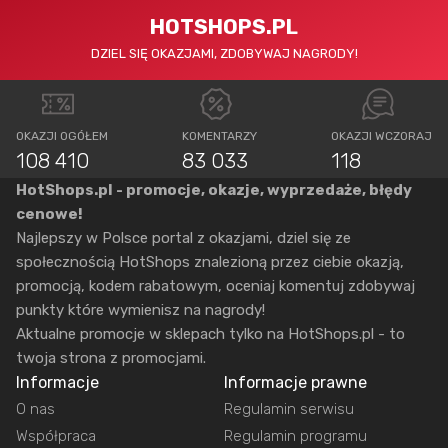
HOTSHOPS.PL
DZIEL SIĘ OKAZJAMI, ZDOBYWAJ NAGRODY!
OKAZJI OGÓŁEM
KOMENTARZY
OKAZJI WCZORAJ
108 410
83 033
118
HotShops.pl - promocje, okazje, wyprzedaże, błędy
cenowe!
Najlepszy w Polsce portal z okazjami, dziel się ze
społecznością HotShops znalezioną przez ciebie okazją,
promocją, kodem rabatowym, oceniaj komentuj zdobywaj
punkty które wymienisz na nagrody!
Aktualne promocje w sklepach tylko na HotShops.pl - to
twoja strona z promocjami.
Informacje
Informacje prawne
O nas
Regulamin serwisu
Współpraca
Regulamin programu