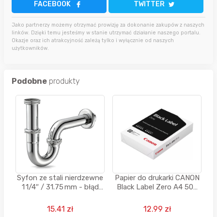
FACEBOOK
TWITTER
Jako partnerzy możemy otrzymać prowizję za dokonanie zakupów z naszych
linków. Dzięki temu jesteśmy w stanie utrzymać działanie naszego portalu.
Okazje oraz ich atrakcyjność zależą tylko i wyłącznie od naszych
użytkowników.
Podobne
produkty
Syfon ze stali nierdzewne
Papier do drukarki CANON
1 1/4″ / 31.75 mm - błąd
Black Label Zero A4 500
cenowy
arkuszy
15.41 zł
12.99 zł