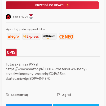
PRZEJDŹ DO OKAZJI
edzio-1991
Wyszukaj podobny produkt w:
OPIS
Tutaj 2x2m za 9,99zl
https://www.amazon.pl/BCBIG-Prostok%C4%85tny-
przeciwsloneczny-zacieniaj%C4%85ca-
skutecznie/dp/B09V4MPZKC
Skomentuj
Zgłoś