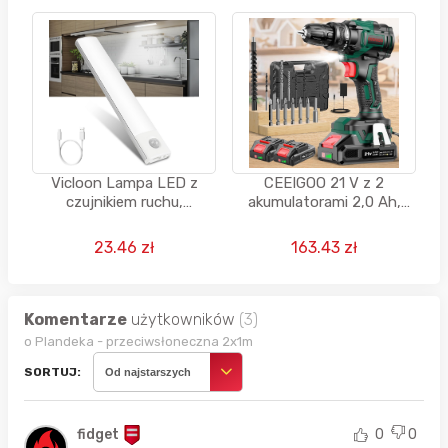
Vicloon Lampa LED z
CEEIGOO 21 V z 2
czujnikiem ruchu,
akumulatorami 2,0 Ah,
akumulatorowa, 3 kolory,
maks. 42 Nm
możliwość ściemniania +
23.46 zł
163.43 zł
kabel USB-C
Komentarze
użytkowników
(3)
o Plandeka - przeciwsłoneczna 2x1m
SORTUJ:
Od najstarszych
fidget
0
0