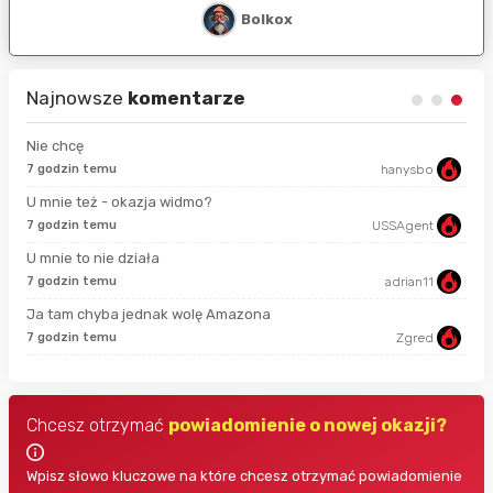
Bolkox
Najnowsze
komentarze
Nie chcę
7 godzin temu
hanysbo
sek
U mnie też - okazja widmo?
7 godzin temu
USSAgent
18 
U mnie to nie działa
7 godzin temu
adrian11
god
Ja tam chyba jednak wolę Amazona
7 godzin temu
Zgred
god
Chcesz otrzymać
powiadomienie o nowej okazji?
Wpisz słowo kluczowe na które chcesz otrzymać powiadomienie