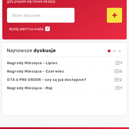
gdy pojawi się nowa okazja:
Wyślij alert na maila
Najnowsze
dyskusje
3
Nagrody Miesiąca - Lipiec
1
RAN
5
Nagrody Miesiąca - Czerwiec
0
Zno
4
GTA 6 PRE ORDER - czy są już dostępne?
2
Nag
0
Nagrody Miesiąca - Maj
1
Rap