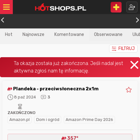
Hot
Najnowsze
Komentowane
Obserwowane
Ulu
FILTRUJ
Plandeka - przeciwsłoneczna 2x1m
8 paź 2024
3
ZAKOŃCZONO
Amazon.pl
Dom i ogród
Amazon Prime Day 2026
357°