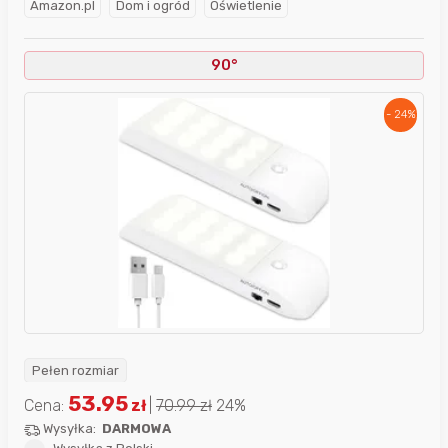
Amazon.pl
Dom i ogród
Oświetlenie
90°
- 24%
Pełen rozmiar
53.95
Cena:
zł
|
70.99
zł
24%
Wysyłka:
DARMOWA