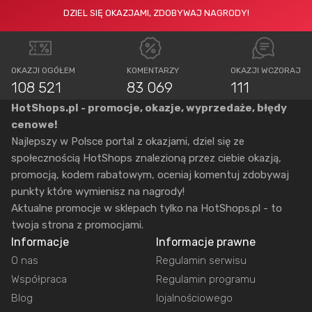
DZIEL SIĘ OKAZJAMI, ZDOBYWAJ NAGRODY!
OKAZJI OGÓŁEM
KOMENTARZY
OKAZJI WCZORAJ
108 521
83 069
111
HotShops.pl - promocje, okazje, wyprzedaże, błędy
cenowe!
Najlepszy w Polsce portal z okazjami, dziel się ze
społecznością HotShops znalezioną przez ciebie okazją,
promocją, kodem rabatowym, oceniaj komentuj zdobywaj
punkty które wymienisz na nagrody!
Aktualne promocje w sklepach tylko na HotShops.pl - to
twoja strona z promocjami.
Informacje
Informacje prawne
O nas
Regulamin serwisu
Współpraca
Regulamin programu
Blog
lojalnościowego