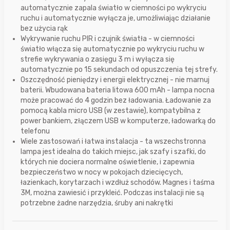
automatycznie zapala światło w ciemności po wykryciu
ruchu i automatycznie wyłącza je, umożliwiając działanie
bez użycia rąk
Wykrywanie ruchu PIR i czujnik światła - w ciemności
światło włącza się automatycznie po wykryciu ruchu w
strefie wykrywania o zasięgu 3 m i wyłącza się
automatycznie po 15 sekundach od opuszczenia tej strefy.
Oszczędność pieniędzy i energii elektrycznej - nie marnuj
baterii. Wbudowana bateria litowa 600 mAh - lampa nocna
może pracować do 4 godzin bez ładowania. Ładowanie za
pomocą kabla micro USB (w zestawie), kompatybilna z
power bankiem, złączem USB w komputerze, ładowarką do
telefonu
Wiele zastosowań i łatwa instalacja - ta wszechstronna
lampa jest idealna do takich miejsc, jak szafy i szafki, do
których nie dociera normalne oświetlenie, i zapewnia
bezpieczeństwo w nocy w pokojach dziecięcych,
łazienkach, korytarzach i wzdłuż schodów. Magnes i taśma
3M, można zawiesić i przykleić. Podczas instalacji nie są
potrzebne żadne narzędzia, śruby ani nakrętki