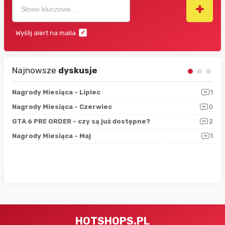
Wyślij alert na maila
Najnowsze
dyskusje
3
Nagrody Miesiąca - Lipiec
1
RAN
5
Nagrody Miesiąca - Czerwiec
0
Zno
4
GTA 6 PRE ORDER - czy są już dostępne?
2
Nag
0
Nagrody Miesiąca - Maj
1
Rap
HOTSHOPS.PL