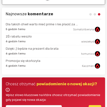
Najnowsze
komentarze
Dla takich chwil warto mieć prime i nie płacić za ...
5 godzin temu
Somatoliberyna
11 
2$ rabatu weszło
6 godzin temu
wiesieky6
god
Dzięki ;) będzie na prezent dla brata
6 godzin temu
tomunios
god
Promocja się skończyła
6 godzin temu
Kaczmen
4 g
Chcesz otrzymać
powiadomienie o nowej okazji?
Wpisz słowo kluczowe na które chcesz otrzymać powiadomienie
gdy pojawi się nowa okazja: