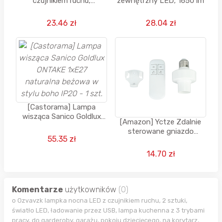
czujnikiem ruchu,
zewnętrzny LED, 1650 lm
akumulatorowa, 3 kolory,
możliwość ściemniania +
23.46 zł
28.04 zł
kabel USB-C
[Castorama] Lampa
wisząca Sanico Goldlux
[Amazon] Yctze Zdalnie
ONTAKE 1xE27 naturalna
sterowane gniazdo
beżowa w stylu boho IP20
55.35 zł
żarówki E27 z pilotem
- 1 szt.
(110V) (Darmowa dostawa
14.70 zł
dla PRIME)
Komentarze
użytkowników
(0)
o Ozvavzk lampka nocna LED z czujnikiem ruchu, 2 sztuki,
światło LED, ładowanie przez USB, lampa kuchenna z 3 trybami
pracy, do garderoby, garażu, pokoju dziecięcego, na korytarz,