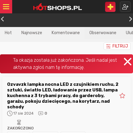
Hot
Najnowsze
Komentowane
Obserwowane
Ulu
FILTRUJ
Ozvavzk lampka nocna LED z czujnikiem ruchu, 2
sztuki, światło LED, ładowanie przez USB, lampa
kuchenna z 3 trybami pracy, do garderoby,
garażu, pokoju dziecięcego, na korytarz, nad
schody
17 sie 2024
0
ZAKOŃCZONO