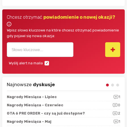
Chcesz otrzymać
powiadomienie o nowej okazji?
Wpisz słowo kluczowe na które chcesz otrzymać powiadomienie
gdy pojawi się nowa okazja:
Wyślij alert na maila
Najnowsze
dyskusje
3
Nagrody Miesiąca - Lipiec
1
RAN
5
Nagrody Miesiąca - Czerwiec
0
Zno
4
GTA 6 PRE ORDER - czy są już dostępne?
2
Nag
0
Nagrody Miesiąca - Maj
1
Rap