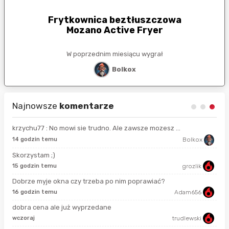
Frytkownica beztłuszczowa
Mozano Active Fryer
W poprzednim miesiącu wygrał
Bolkox
Najnowsze
komentarze
krzychu77 : No mowi sie trudno. Ale zawsze mozesz ...
14 
14 godzin temu
Bolkox
Skorzystam ;)
5 m
15 godzin temu
grozlik
Dobrze myje okna czy trzeba po nim poprawiać?
16 godzin temu
Adam656
6 g
dobra cena ale już wyprzedane
wczoraj
trudlewski
9 g