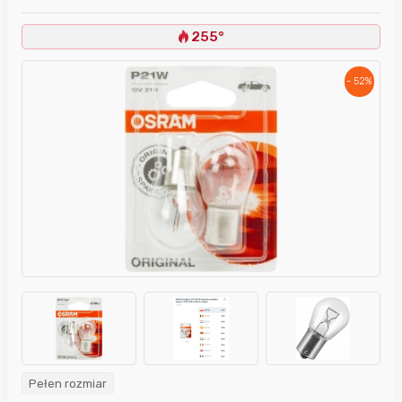
255°
- 52%
Pełen rozmiar