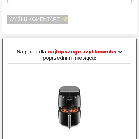
WYŚLIJ KOMENTARZ
Nagroda dla
najlepszego użytkownika
w
N
poprzednim miesiącu: