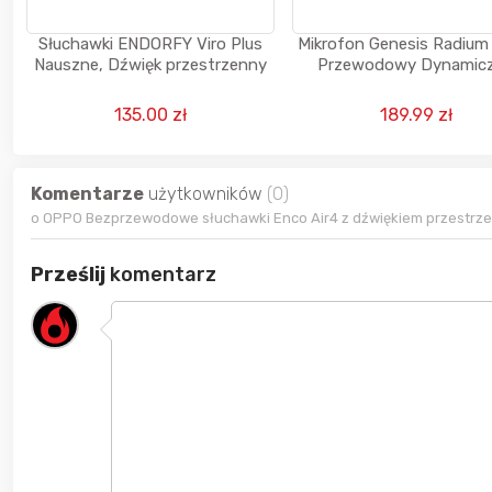
Słuchawki ENDORFY Viro Plus
Mikrofon Genesis Radiu
Nauszne, Dźwięk przestrzenny
Przewodowy Dynamic
Czarny
135.00 zł
189.99 zł
Komentarze
użytkowników
(0)
o OPPO Bezprzewodowe słuchawki Enco Air4 z dźwiękiem przestrz
Prześlij
komentarz