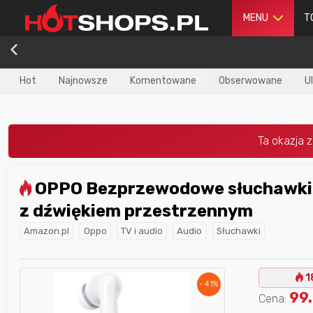
MENU
T
Hot
Najnowsze
Komentowane
Obserwowane
U
OPPO Bezprzewodowe słuchawki Enco Air4
dla
najlepszego
Nagroda dla
najlepszego
z dźwiękiem przestrzennym
ika
w poprzednim
użytkownika
w tym miesiącu:
iesiącu:
Amazon.pl
Oppo
TV i audio
Audio
Słuchawki
1
- 41%
99
Cena: