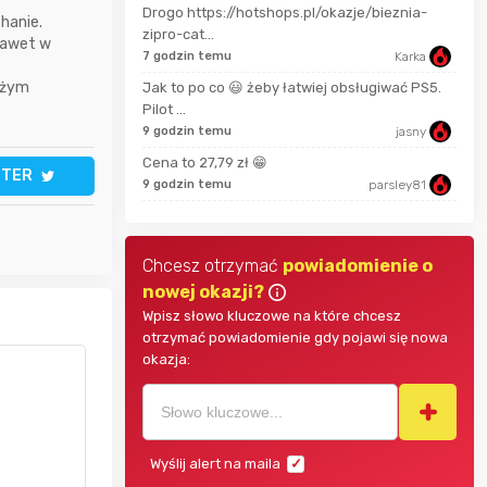
Drogo https://hotshops.pl/okazje/bieznia-
hanie.
Pinkny
2 mi
zipro-cat...
nawet w
7 godzin temu
Karka
darekscorpio
11 m
eżym
Jak to po co 😃 żeby łatwiej obsługiwać PS5.
Pilot ...
9 godzin temu
jasny
18 m
Bolkox
Cena to 27,79 zł 😁
TTER
9 godzin temu
parsley81
Chcesz otrzymać
powiadomienie o
nowej okazji?
Wpisz słowo kluczowe na które chcesz
otrzymać powiadomienie gdy pojawi się nowa
okazja:
Wyślij alert na maila