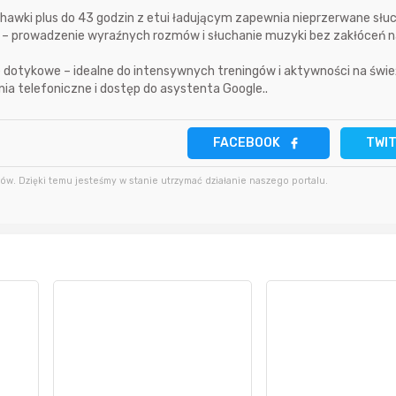
chawki plus do 43 godzin z etui ładującym zapewnia nieprzerwane słuc
2 minuty temu
bartekcmg
4 godziny temu
I – prowadzenie wyraźnych rozmów i słuchanie muzyki bez zakłóceń 
11 minut temu
krzys837
4 godziny temu
e dotykowe – idealne do intensywnych treningów i aktywności na świ
ia telefoniczne i dostęp do asystenta Google..
18 minut temu
wiilow23
5 godzin temu
FACEBOOK
TWI
w. Dzięki temu jesteśmy w stanie utrzymać działanie naszego portalu.