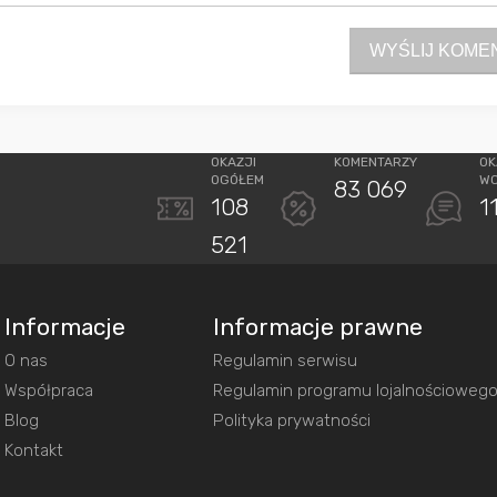
WYŚLIJ KOME
OKAZJI
KOMENTARZY
OK
OGÓŁEM
W
83 069
108
1
521
Informacje
Informacje prawne
O nas
Regulamin serwisu
Współpraca
Regulamin programu lojalnościoweg
Blog
Polityka prywatności
Kontakt