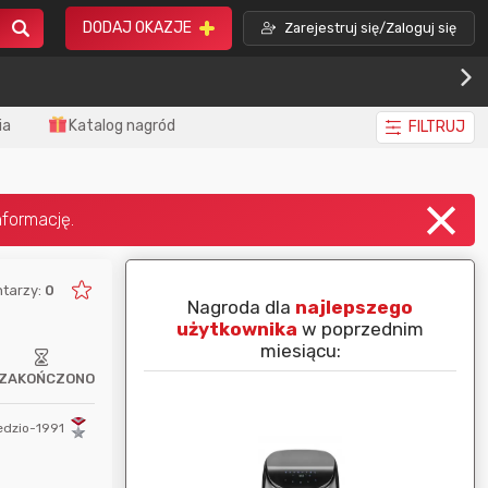
DODAJ OKAZJE
Zarejestruj się/Zaloguj się
ia
Katalog nagród
FILTRUJ
tarzy:
0
piej ocenianą
Nagroda dla
najlepszego
nim miesiącu:
użytkownika
w poprzednim
miesiącu:
ZAKOŃCZONO
edzio-1991