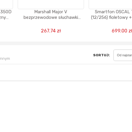
m 350D
Marshall Major V
Smartfon OSCAL 
zny
bezprzewodowe słuchawki
(12/256) fioletowy +
Bluetooth, 100 godzin
głośnik albo sł
odtwarzania - czarne
Sferis - czemu odstra
267.74 zł
699.00 z
Czy moze ktos to jakos
wytłumaczyc.
Katalog nagród
SORTUJ:
Od najsta
ennym
Nagrody Miesiąca - Ma