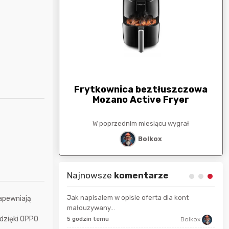
arunkowa
G
250zł
Frytkownica beztłuszczowa
Mozano Active Fryer
esiącu wygrał
W poprzednim miesiącu wygrał
stat
Bolkox
Najnowsze
komentarze
Jak napisalem w opisie oferta dla kont
zapewniają
małouzywany...
9 se
dzięki OPPO
Maciejlak
5 godzin temu
Bolkox