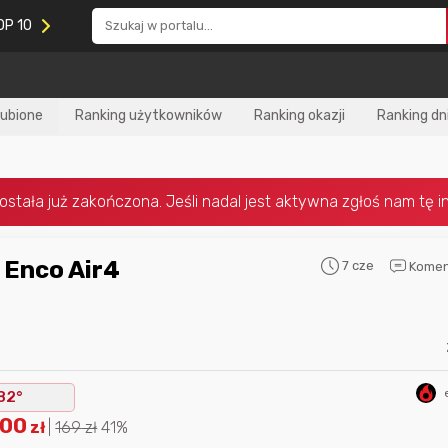
OP 10
lubione
Ranking użytkowników
Ranking okazji
Ranking dn
7 cze
Komen
Nagroda za
najlepiej ocenianą
Nagroda za
najle
okazję
w tym miesiącu:
okazję
w poprzed
82°
.00
zł
|
169
zł
41%