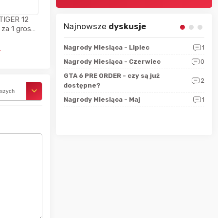
TIGER 12
Najnowsze
dyskusje
 za 1 grosz
uchawki
sza?
3
Nagrody Miesiąca - Lipiec
1
RAN
ł
 logicznie
Nagrody Miesiąca - Czerwiec
0
Zno
5
ALL
GTA 6 PRE ORDER - czy są już
2
4
dostępne?
Nag
rszych
rzec
0
Nagrody Miesiąca - Maj
1
Rapo
Hot