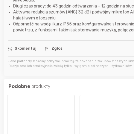
Alive Audio.
Długi czas pracy: do 43 godzin odtwarzania – 12 godzin na słu
Aktywna redukcja szumów (ANC) 32 dB i podwójny mikrofon A
7 godzin temu
Karka
hałaśliwym otoczeniu.
Odporność na wodę i kurz IP55 oraz konfigurowalne sterowani
powietrzu, z funkcjami takimi jak sterowanie muzyką, połączen
9 godzin temu
jasny
Skomentuj
Zgłoś
9 godzin temu
parsley81
Jako partnerzy możemy otrzymać prowizję za dokonanie zakupów z naszych linkó
Okazje oraz ich atrakcyjność zależą tylko i wyłącznie od naszych użytkowników.
Podobne
produkty