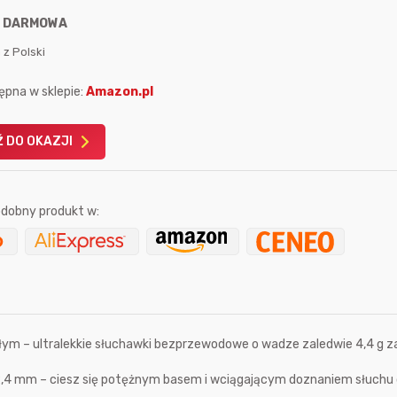
:
DARMOWA
 z Polski
ępna w sklepie:
Amazon.pl
Karta podarunkowa
Karta pod
 DO OKAZJI
Allegro 150zł
Amazon 
W poprzednim mi
dobny produkt w:
Le
ałym – ultralekkie słuchawki bezprzewodowe o wadze zaledwie 4,4 g 
9 sekund temu
Mostek
2,4 mm – ciesz się potężnym basem i wciągającym doznaniem słuchu 
godzinę temu