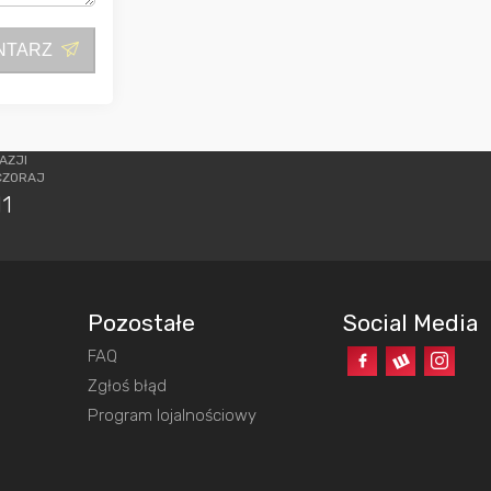
NTARZ
AZJI
CZORAJ
11
Pozostałe
Social Media
FAQ
o
Zgłoś błąd
Program lojalnościowy