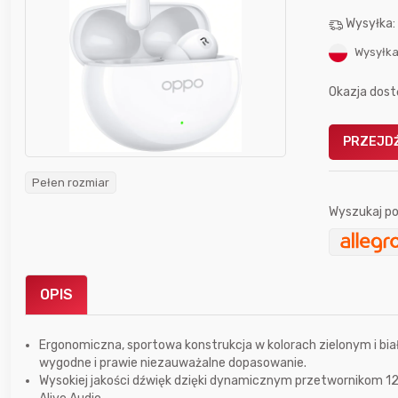
Wysyłka
Wysyłka
Okazja dost
Gofrownica GÖTZE & JENSEN
PRZEJDŹ
a beztłuszczowa
DW900 1600W
Active Fryer
Pełen rozmiar
Wyszukaj po
im miesiącu wygrał
Bolkox
OPIS
Ergonomiczna, sportowa konstrukcja w kolorach zielonym i bi
wygodne i prawie niezauważalne dopasowanie.
Wysokiej jakości dźwięk dzięki dynamicznym przetwornikom 1
5 godzin temu
Bolkox