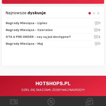
Najnowsze
dyskusje
3
Nagrody Miesiąca - Lipiec
1
RAN
5
Nagrody Miesiąca - Czerwiec
0
Zno
4
GTA 6 PRE ORDER - czy są już dostępne?
2
Nag
0
Nagrody Miesiąca - Maj
1
Rap
HOTSHOPS.PL
DZIEL SIĘ OKAZJAMI, ZDOBYWAJ NAGRODY!