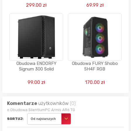
299.00 zł
69.99 zł
Obudowa ENDORFY
Obudowa FURY Shobo
Signum 300 Solid
SH4F RGB
99.00 zł
170.00 zł
Komentarze
użytkowników
(0)
o Obudowa SilentiumPC Armis AR6 TG
SORTUJ:
Od najstarszych