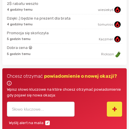
2$ rabatu weszło
4 godziny temu
wiesieky6
13 
Dzięki ;) będzie na prezent dla brata
4 godziny temu
tomunios
28 
Promocja się skończyła
5 godzin temu
Kaczmen
2 g
Dobra cena 😁
2 g
5 godzin temu
Rickson
Chcesz otrzymać
powiadomienie o nowej okazji?
Wpisz słowo kluczowe na które chcesz otrzymać powiadomienie
gdy pojawi się nowa okazja:
Wyślij alert na maila