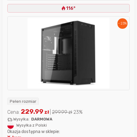
116°
- 23%
Pełen rozmiar
229.99
Cena:
zł
|
299.99
zł
23%
Wysyłka:
DARMOWA
Wysyłka z Polski
Okazja dostępna w sklepie: