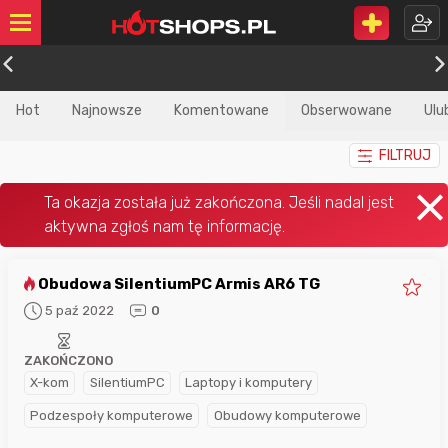
Hot
Najnowsze
Komentowane
Obserwowane
Ulu
FILTRUJ
Obudowa SilentiumPC Armis AR6 TG
5 paź 2022
0
ZAKOŃCZONO
X-kom
SilentiumPC
Laptopy i komputery
Podzespoły komputerowe
Obudowy komputerowe