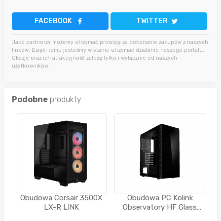
FACEBOOK
TWITTER
Jako partnerzy możemy otrzymać prowizję za dokonanie zakupów z naszych
linków. Dzięki temu jesteśmy w stanie utrzymać działanie naszego portalu.
Okazje oraz ich atrakcyjność zależą tylko i wyłącznie od naszych
użytkowników.
Podobne
produkty
Obudowa Corsair 3500X
Obudowa PC Kolink
LX-R LINK
Observatory HF Glass
Core Midi Tower czarny