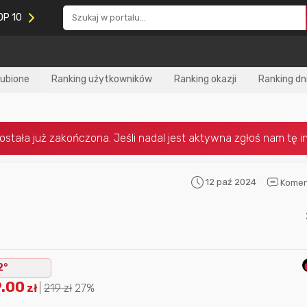
OP 10
lubione
Ranking użytkowników
Ranking okazji
Ranking dn
12 paź 2024
Komen
Nagroda za
najlepiej ocenianą
Nagroda za
najle
okazję
w tym miesiącu:
okazję
w poprzed
2°
9.00
zł
|
219
zł
27%