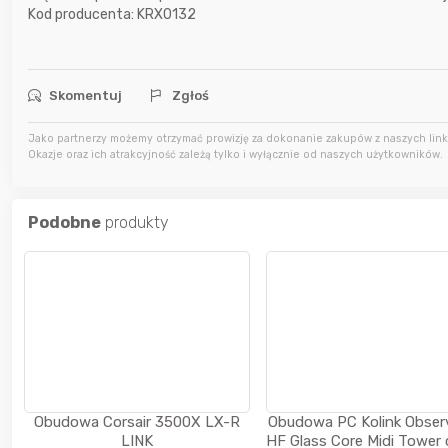
Kod producenta: KRX0132
12 godzin temu
Bolkox
Skomentuj
Zgłoś
14 godzin temu
Karka
Jako partnerzy możemy otrzymać prowizję za dokonanie zakupów z naszych linkó
Okazje oraz ich atrakcyjność zależą tylko i wyłącznie od naszych użytkowników.
16 godzin temu
jasny
Podobne
produkty
Obudowa Corsair 3500X LX-R
Obudowa PC Kolink Obser
LINK
HF Glass Core Midi Tower 