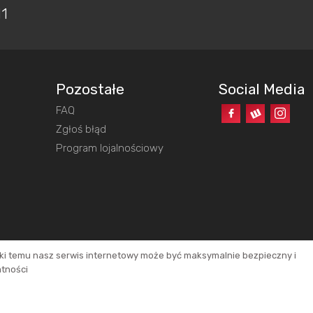
11
Pozostałe
Social Media
FAQ
o
Zgłoś błąd
Program lojalnościowy
ęki temu nasz serwis internetowy może być maksymalnie bezpieczny i
atności