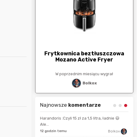
arunkowa
G
250zł
Frytkownica beztłuszczowa
Mozano Active Fryer
esiącu wygrał
W poprzednim miesiącu wygrał
stat
Bolkox
Najnowsze
komentarze
Harandoris :Czyli 15 zł za 1,5 litra, ładnie 😃
Ale...
wiilow23
17 s
12 godzin temu
Bolkox