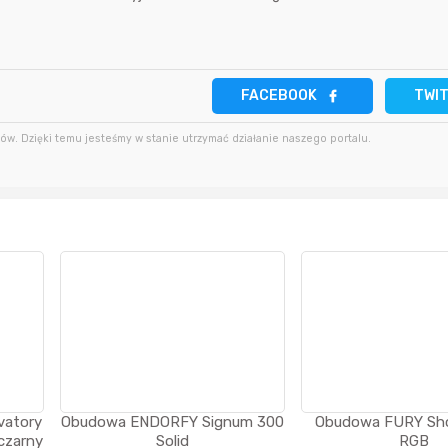
7 godzin temu
Mostek
8 godzin temu
7 godzin temu
bartekcmg
11 godzin temu
FACEBOOK
TWI
7 godzin temu
krzys837
11 godzin temu
w. Dzięki temu jesteśmy w stanie utrzymać działanie naszego portalu.
vatory
Obudowa ENDORFY Signum 300
Obudowa FURY Sh
czarny
Solid
RGB