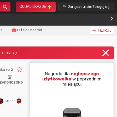
DODAJ OKAZJE
Zarejestruj się/Zaloguj się
ia
Katalog nagród
FILTRUJ
tarzy:
2
piej ocenianą
Nagroda dla
najlepszego
nim miesiącu:
użytkownika
w poprzednim
ZAKOŃCZONO
miesiącu:
Mondo