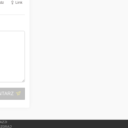
dz
Link
NTARZ
AZJI
CZORAJ