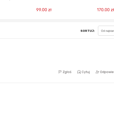
99.00 zł
170.00 zł
SORTUJ:
Sferis - czemu odstra
Od najsta
Czy moze ktos to jakos
wytłumaczyc.
Katalog nagród
Nagrody Miesiąca - Ma
Zgłoś
Cytuj
Odpowie