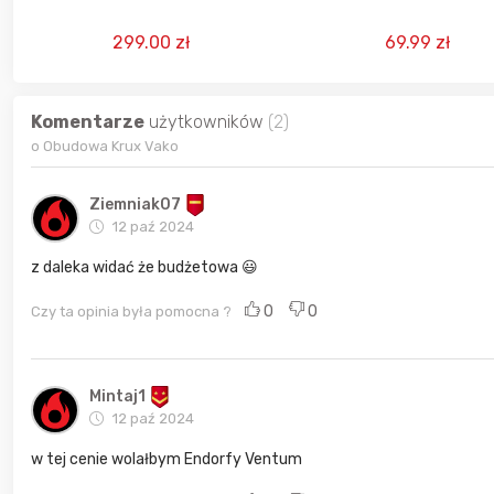
299.00 zł
69.99 zł
Komentarze
użytkowników
(2)
o Obudowa Krux Vako
Ziemniak07
12 paź 2024
z daleka widać że budżetowa 😃
0
0
Czy ta opinia była pomocna ?
Mintaj1
12 paź 2024
w tej cenie wolałbym Endorfy Ventum