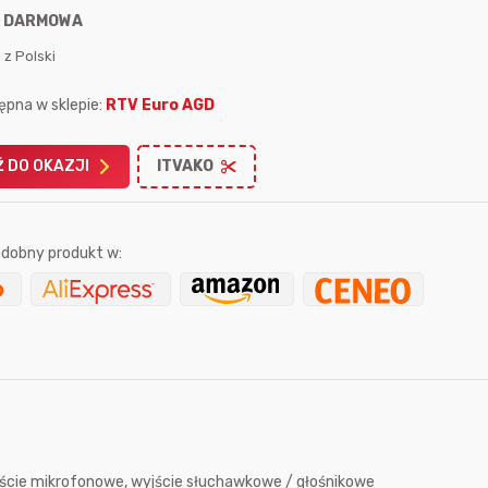
:
DARMOWA
 z Polski
ępna w sklepie:
RTV Euro AGD
 DO OKAZJI
ITVAKO
Karta podarunkowa
Karta pod
Allegro 150zł
Amazon 
W poprzednim mi
dobny produkt w:
Le
17 sekund temu
Putzig
7 godzin temu
wejście mikrofonowe, wyjście słuchawkowe / głośnikowe