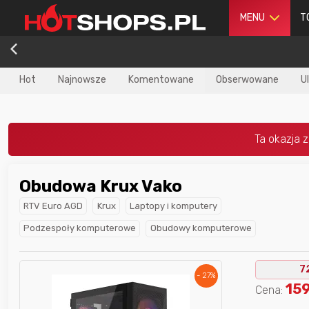
MENU
T
Hot
Najnowsze
Komentowane
Obserwowane
U
Obudowa Krux Vako
dla
najlepszego
Nagroda dla
najlepszego
RTV Euro AGD
Krux
Laptopy i komputery
ika
w poprzednim
użytkownika
w tym miesiącu:
iesiącu:
Podzespoły komputerowe
Obudowy komputerowe
7
- 27%
15
Cena: