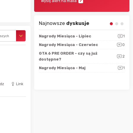
Wyślij alert na maila
Najnowsze
dyskusje
sza?
3
Nagrody Miesiąca - Lipiec
1
RAN
rszych
 logicznie
Nagrody Miesiąca - Czerwiec
0
Zno
5
ALL
GTA 6 PRE ORDER - czy są już
2
4
dostępne?
Nag
rzec
0
Nagrody Miesiąca - Maj
1
Rapo
Hot
dz
Link