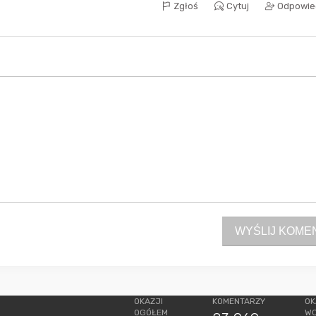
Zgłoś
Cytuj
Odpowie
WYŚLIJ KOME
OKAZJI
KOMENTARZY
OK
OGÓŁEM
W