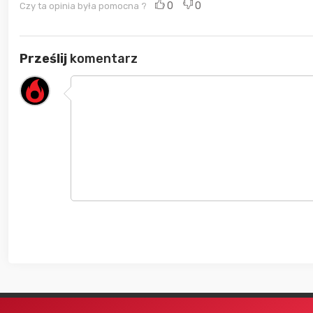
0
0
Czy ta opinia była pomocna ?
Prześlij
komentarz