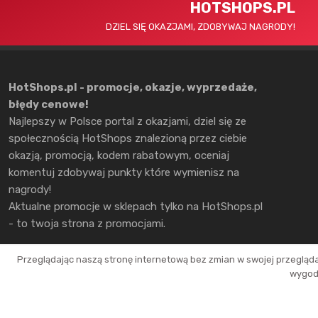
HOTSHOPS.PL
DZIEL SIĘ OKAZJAMI, ZDOBYWAJ NAGRODY!
HotShops.pl - promocje, okazje, wyprzedaże,
błędy cenowe!
Najlepszy w Polsce portal z okazjami, dziel się ze
społecznością HotShops znalezioną przez ciebie
okazją, promocją, kodem rabatowym, oceniaj
komentuj zdobywaj punkty które wymienisz na
nagrody!
Aktualne promocje w sklepach tylko na HotShops.pl
- to twoja strona z promocjami.
Przeglądając naszą stronę internetową bez zmian w swojej przegląd
wygodn
Copyright © 2026 HotShops.pl - Wszelkie prawa zastrzeżone.
Jako partnerzy możemy otrzymać prowizję za dokonanie zakupów z naszych l
Okazje oraz ich atrakcyjność zależą tylko i wyłącznie od naszych użytkowni