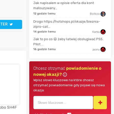
7 go
Jak napisalem w opisie oferta dla kont
Maciejlak
małouzywany...
12 godzin temu
Bolkox
Pinkny
7 go
Drogo https://hotshops.pl/okazje/bieznia-
TTER
zipro-cat...
14 godzin temu
Karka
darekscorpio
7 go
Jak to po co 😃 żeby łatwiej obsługiwać PS5.
Pilot ...
16 godzin temu
jasny
Chcesz otrzymać
powiadomienie o
nowej okazji?
Wpisz słowo kluczowe na które chcesz
otrzymać powiadomienie gdy pojawi się nowa
okazja:
obo SH4F