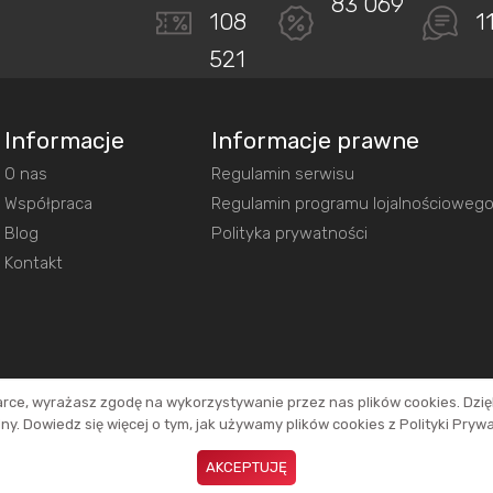
83 069
108
1
521
Informacje
Informacje prawne
O nas
Regulamin serwisu
Współpraca
Regulamin programu lojalnościoweg
Blog
Polityka prywatności
Kontakt
arce, wyrażasz zgodę na wykorzystywanie przez nas plików cookies. Dzi
y. Dowiedz się więcej o tym, jak używamy plików cookies z Polityki Pryw
inków. Dzięki temu jesteśmy w stanie utrzymać działanie naszego portalu.
AKCEPTUJĘ
ków.