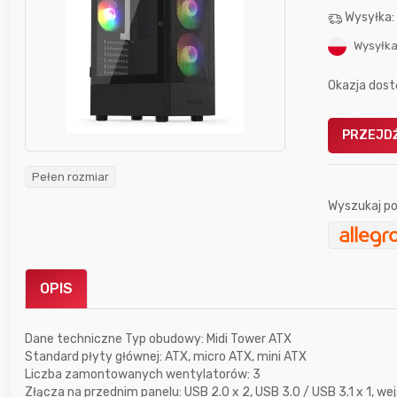
Wysyłka
Wysyłka
Okazja dost
PRZEJDŹ
Gofrownica GÖTZE & JENSEN
a beztłuszczowa
DW900 1600W
Active Fryer
Pełen rozmiar
Wyszukaj po
im miesiącu wygrał
Bolkox
OPIS
Dane techniczne Typ obudowy: Midi Tower ATX
Standard płyty głównej: ATX, micro ATX, mini ATX
Liczba zamontowanych wentylatorów: 3
12 godzin temu
Bolkox
Złącza na przednim panelu: USB 2.0 x 2, USB 3.0 / USB 3.1 x 1, 