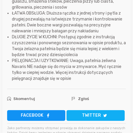
gulaszu, smażenia steków, pieczenia pizzy lub ciasta,
grillowania, pieczenia i sosów
ŁATWA OBSŁUGA: Dłuższa rączka z jednej strony i pętla z
drugiej pozwalają na łatwiejsze trzymanie i kontrolowanie
patelni. Dwie boczne wargi pozwalają na precyzyjne
nalewanie i mniejszy bałagan przy nakładaniu
DŁUGIE ŻYCIE W KUCHNI: Postępuj zgodnie z instrukcją
czyszczenia i ponownego sezonowania w opisie produktu, a
Twoja żelazna patelnia będzie się miała lepiej z wiekiem i
będzie trwać przez dziesięciolecia
PIELĘGNACJA I UŻYTKOWANIE: Uwaga, patelnia żeliwna
Navaris NIE nadaje się do mycia w zmywarce. Myć ręcznie
tylko w ciepłej wodzie. Więcej instrukcji dotyczących
pielęgnacji znajduje się w opisie
Skomentuj
Zgłoś
FACEBOOK
TWITTER
Jako partnerzy możemy otrzymać prowizję za dokonanie zakupów z naszych
linków. Dzięki temu jesteśmy w stanie utrzymać działanie naszego portalu.