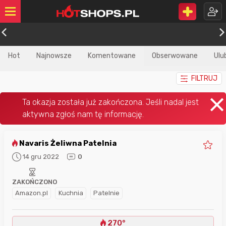
Hot
Najnowsze
Komentowane
Obserwowane
Ulu
FILTRUJ
Navaris Żeliwna Patelnia
14 gru 2022
0
ZAKOŃCZONO
Amazon.pl
Kuchnia
Patelnie
270°