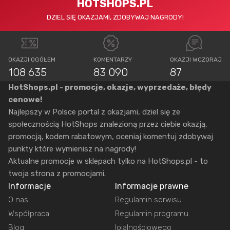
HOTSHOPS.PL
DZIEL SIĘ OKAZJAMI, ZDOBYWAJ NAGRODY!
OKAZJI OGÓŁEM
KOMENTARZY
OKAZJI WCZORAJ
108 635
83 090
87
HotShops.pl - promocje, okazje, wyprzedaże, błędy
cenowe!
Najlepszy w Polsce portal z okazjami, dziel się ze
społecznością HotShops znalezioną przez ciebie okazją,
promocją, kodem rabatowym, oceniaj komentuj zdobywaj
punkty które wymienisz na nagrody!
Aktualne promocje w sklepach tylko na HotShops.pl - to
twoja strona z promocjami.
Informacje
Informacje prawne
O nas
Regulamin serwisu
Współpraca
Regulamin programu
Blog
lojalnościowego