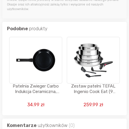
Okazje oraz ich atrakcyjność zależą tylko i wyłącznie od naszych
użytkowników.
Podobne
produkty
Patelnia Zwieger Carbo
Zestaw patelni TEFAL
Indukcja Ceramiczna,
Ingenio Cook Eat (9
24cm
elementów)
34.99 zł
259.99 zł
Komentarze
użytkowników
(0)