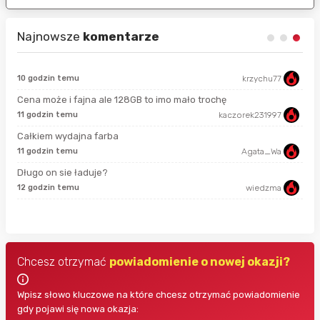
Najnowsze
komentarze
10 godzin temu
krzychu77
sek
Cena może i fajna ale 128GB to imo mało trochę
11 godzin temu
kaczorek231997
min
Całkiem wydajna farba
11 godzin temu
Agata_Wa
3 m
Długo on sie ładuje?
12 godzin temu
wiedzma
5 m
Chcesz otrzymać
powiadomienie o nowej okazji?
Wpisz słowo kluczowe na które chcesz otrzymać powiadomienie
gdy pojawi się nowa okazja: