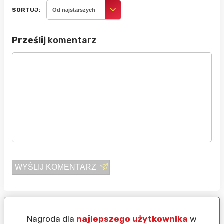
SORTUJ:
Od najstarszych
Prześlij
komentarz
WYŚLIJ KOMENTARZ
Nagroda dla
najlepszego użytkownika
w
N