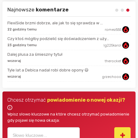
Najnowsze
komentarze
FlexiSide brzmi dobrze, ale jak to się sprawdza w ...
22 godziny temu
romez555
15 
Czy ktoś mógłby podzielić się doświadczeniem z uży...
23 godziny temu
lg225karol
god
Dalej plusa za śmieszny tytuł
wczoraj
therocket
14 
Tyle lat a Debica nadal robi dobre opony 😃
wczoraj
grzechooo
18 
Chcesz otrzymać
powiadomienie o nowej okazji?
Wpisz słowo kluczowe na które chcesz otrzymać powiadomienie
gdy pojawi się nowa okazja: