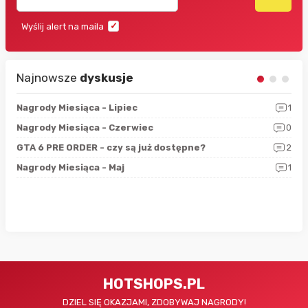
Wyślij alert na maila
Najnowsze
dyskusje
3
Nagrody Miesiąca - Lipiec
1
RAN
5
Nagrody Miesiąca - Czerwiec
0
Zno
4
GTA 6 PRE ORDER - czy są już dostępne?
2
Nag
0
Nagrody Miesiąca - Maj
1
Rap
HOTSHOPS.PL
DZIEL SIĘ OKAZJAMI, ZDOBYWAJ NAGRODY!