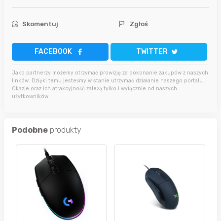
Skomentuj
Zgłoś
FACEBOOK
TWITTER
Jako partnerzy możemy otrzymać prowizję za dokonanie zakupów z naszych
linków. Dzięki temu jesteśmy w stanie utrzymać działanie naszego portalu.
Okazje oraz ich atrakcyjność zależą tylko i wyłącznie od naszych
użytkowników.
Podobne
produkty