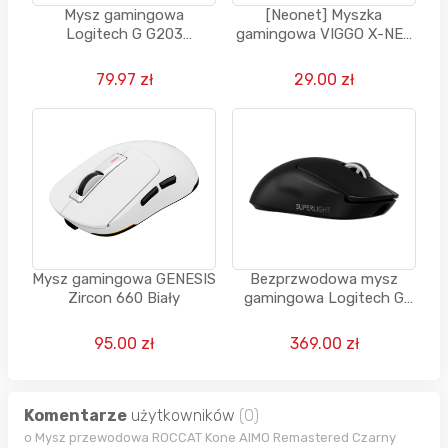
Mysz gamingowa
[Neonet] Myszka
Logitech G G203
gamingowa VIGGO X-NEO
LIGHTSYNC z
AGG-M682 3600dpi
podświetlaniem RGB
79.97 zł
29.00 zł
Mysz gamingowa GENESIS
Bezprzwodowa mysz
Zircon 660 Biały
gamingowa Logitech G
PRO X SUPERLIGHT 2
95.00 zł
369.00 zł
Komentarze
użytkowników
(0)
o Mysz przewodowa ROCCAT Kone AIMO Remastered Czarny