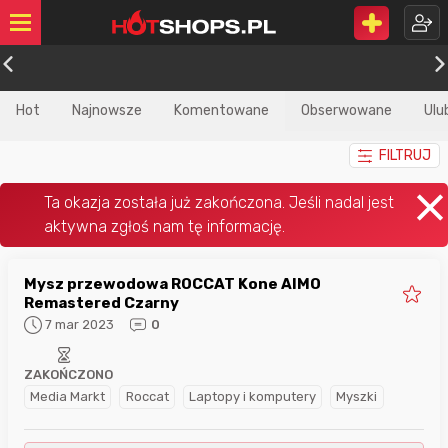
Hot
Najnowsze
Komentowane
Obserwowane
Ulu
FILTRUJ
Mysz przewodowa ROCCAT Kone AIMO
Remastered Czarny
7 mar 2023
0
ZAKOŃCZONO
Media Markt
Roccat
Laptopy i komputery
Myszki