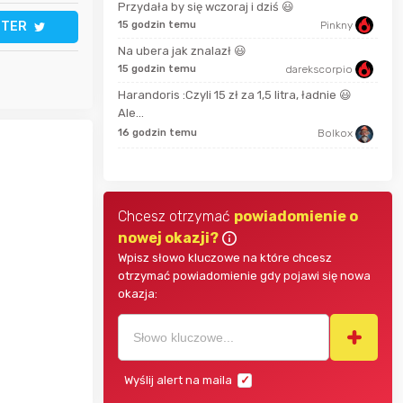
Przydała by się wczoraj i dziś 😃
TTER
bartekcmg
15 godzin temu
Pinkny
2 go
Na ubera jak znalazł 😃
krzys837
15 godzin temu
darekscorpio
Harandoris :Czyli 15 zł za 1,5 litra, ładnie 😃
2 go
Ale...
wiilow23
16 godzin temu
Bolkox
4 go
Chcesz otrzymać
powiadomienie o
nowej okazji?
Wpisz słowo kluczowe na które chcesz
otrzymać powiadomienie gdy pojawi się nowa
okazja:
Wyślij alert na maila