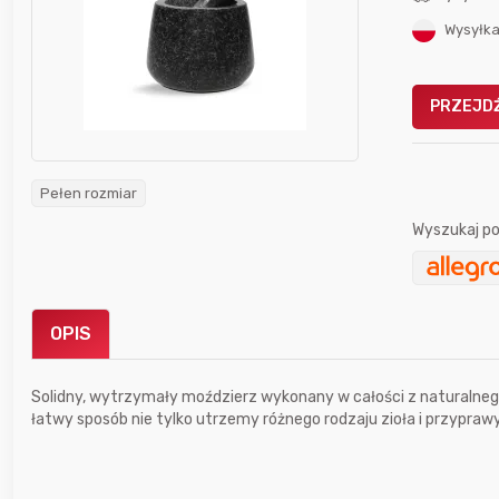
Wysyłka
PRZEJDŹ
Gofrownica GÖTZE & JENSEN
a beztłuszczowa
DW900 1600W
Pełen rozmiar
Active Fryer
Wyszukaj po
im miesiącu wygrał
Bolkox
OPIS
Solidny, wytrzymały moździerz wykonany w całości z naturalnego
łatwy sposób nie tylko utrzemy różnego rodzaju zioła i przyprawy
12 godzin temu
Maciejlak