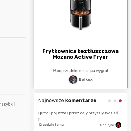
arunkowa
G
250zł
Frytkownica beztłuszczowa
Mozano Active Fryer
esiącu wygrał
W poprzednim miesiącu wygrał
stat
Bolkox
Najnowsze
komentarze
szybki i
i jutro i pojutrze i przez cały przyszły tydzień
p...
Mostek
12 godzin temu
Maciejlak
18 s