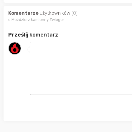
Komentarze
użytkowników
(0)
o Moździerz kamienny Zwieger
Prześlij
komentarz