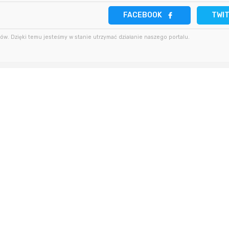
FACEBOOK
11 godzin temu
TWI
2 godziny temu
hotdog1990
w. Dzięki temu jesteśmy w stanie utrzymać działanie naszego portalu.
11 godzin temu
2 godziny temu
bullmastif
11 godzin temu
4 godziny temu
Putzig