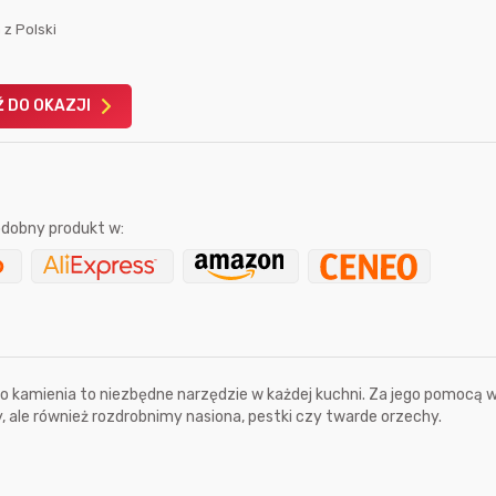
 z Polski
 DO OKAZJI
Karta podarunkowa
Karta pod
Allegro 150zł
Amazon 
dobny produkt w:
W poprzednim mi
Le
 kamienia to niezbędne narzędzie w każdej kuchni. Za jego pomocą w 
, ale również rozdrobnimy nasiona, pestki czy twarde orzechy.
11 godzin temu
18 sekund temu
apm