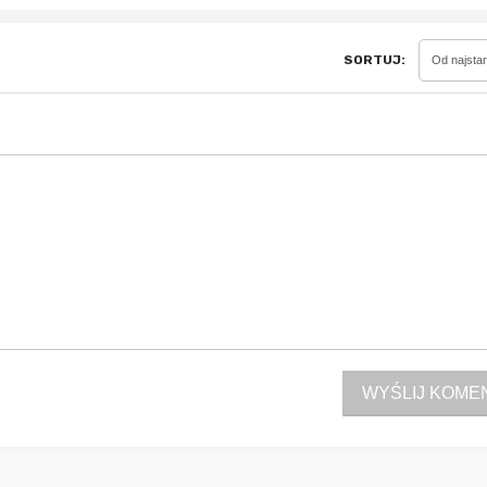
SORTUJ:
Od najsta
Sferis - czemu odstra
Czy moze ktos to jakos
wytłumaczyc.
Katalog nagród
Nagrody Miesiąca - Ma
WYŚLIJ KOME