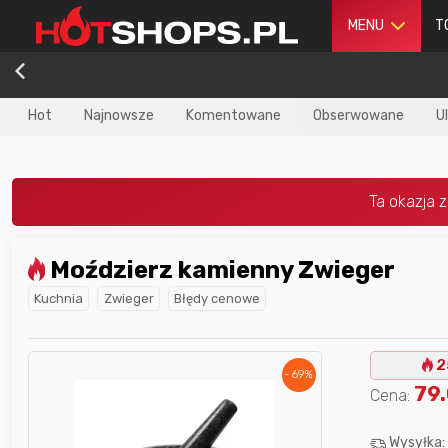
MENU
T
Hot
Najnowsze
Komentowane
Obserwowane
U
Moździerz kamienny Zwieger
dla
najlepszego
Nagroda dla
najlepszego
Kuchnia
Zwieger
Błędy cenowe
ika
w poprzednim
użytkownika
w tym miesiącu:
iesiącu:
2
- 69%
79
Cena:
Wysyłka