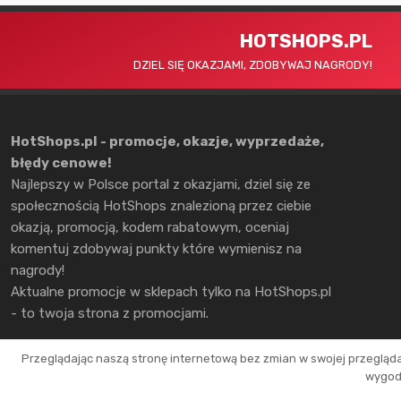
HOTSHOPS.PL
DZIEL SIĘ OKAZJAMI, ZDOBYWAJ NAGRODY!
HotShops.pl - promocje, okazje, wyprzedaże,
błędy cenowe!
Najlepszy w Polsce portal z okazjami, dziel się ze
społecznością HotShops znalezioną przez ciebie
okazją, promocją, kodem rabatowym, oceniaj
komentuj zdobywaj punkty które wymienisz na
nagrody!
Aktualne promocje w sklepach tylko na HotShops.pl
- to twoja strona z promocjami.
Przeglądając naszą stronę internetową bez zmian w swojej przegląd
wygodn
Copyright © 2026 HotShops.pl - Wszelkie prawa zastrzeżone.
Jako partnerzy możemy otrzymać prowizję za dokonanie zakupów z naszych l