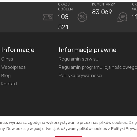
OKAZJI
KOMENTARZY
OK
OGÓŁEM
W
83 069
108
1
521
Informacje
Informacje prawne
O nas
Regulamin serwisu
Współpraca
Regulamin programu lojalnościoweg
Blog
Polityka prywatności
Kontakt
arce, wyrażasz zgodę na wykorzystywanie przez nas plików cookies. Dzi
y. Dowiedz się więcej o tym, jak używamy plików cookies z Polityki Pryw
inków. Dzięki temu jesteśmy w stanie utrzymać działanie naszego portalu.