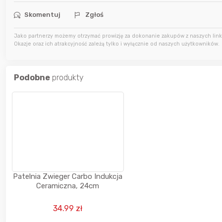
15 godzin temu
Pinkny
Skomentuj
Zgłoś
Jako partnerzy możemy otrzymać prowizję za dokonanie zakupów z naszych linkó
15 godzin temu
darekscorpio
Okazje oraz ich atrakcyjność zależą tylko i wyłącznie od naszych użytkowników.
16 godzin temu
Bolkox
Podobne
produkty
Patelnia Zwieger Carbo Indukcja
Ceramiczna, 24cm
34.99 zł