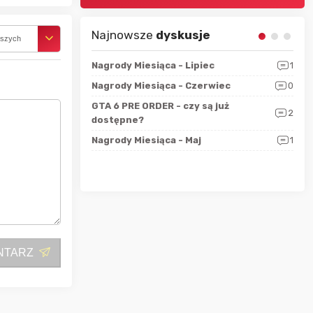
Najnowsze
dyskusje
rszych
sza?
3
Nagrody Miesiąca - Lipiec
1
RAN
 logicznie
Nagrody Miesiąca - Czerwiec
0
Zno
5
ALL
GTA 6 PRE ORDER - czy są już
2
4
dostępne?
Nag
rzec
0
Nagrody Miesiąca - Maj
1
Rapo
Hot
NTARZ