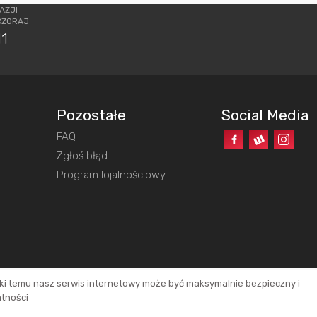
AZJI
CZORAJ
11
Pozostałe
Social Media
FAQ
o
Zgłoś błąd
Program lojalnościowy
ęki temu nasz serwis internetowy może być maksymalnie bezpieczny i
atności