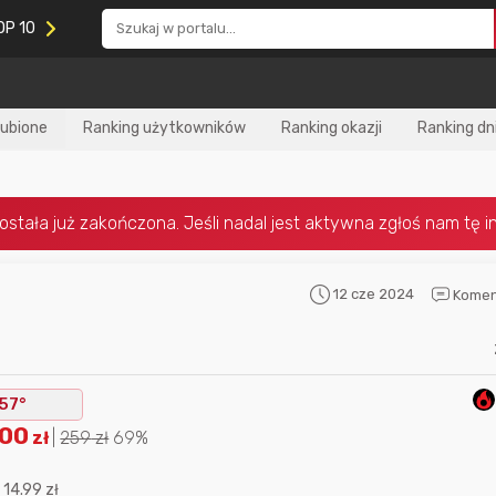
OP 10
lubione
Ranking użytkowników
Ranking okazji
Ranking dn
12 cze 2024
Komen
Nagroda za
najlepiej ocenianą
Nagroda za
najle
okazję
w tym miesiącu:
okazję
w poprzed
57°
.00
zł
|
259
zł
69%
:
14.99 zł