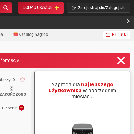
DODAJ OKAZJE
Zarejestruj się/Zaloguj się
ia
Katalog nagród
FILTRUJ
tarzy:
0
piej ocenianą
Nagroda dla
najlepszego
nim miesiącu:
użytkownika
w poprzednim
ZAKOŃCZONO
miesiącu:
Globek01