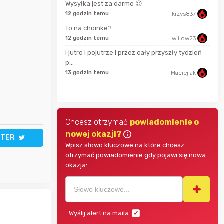
Wysyłka jest za darmo 😉
12 godzin temu
krzys837
22 s
bullmastif
To na choinke?
12 godzin temu
wiilow23
Putzig
11 m
i jutro i pojutrze i przez cały przyszły tydzień
p...
Mostek
13 godzin temu
Maciejlak
godz
Chcesz otrzymać
powiadomienie o
nowej okazji?
TTER
Wpisz słowo kluczowe na które chcesz
otrzymać powiadomienie gdy pojawi się nowa
okazja:
Wyślij alert na maila