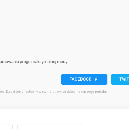
22 sekundy temu
Thulnir
3 godziny temu
5 godzin temu
11 minut temu
Thulnir
12 godzin temu
godzinę temu
apm
gramowania progu maksymalnej mocy.
FACEBOOK
TWI
w. Dzięki temu jesteśmy w stanie utrzymać działanie naszego portalu.