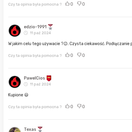
0
0
Czy ta opinia była pomocna ?
edzio-1991
11 paź 2024
W jakim celu tego używacie ?😉. Czysta ciekawość. Podłączanie pod
0
0
Czy ta opinia była pomocna ?
PawelCios
11 paź 2024
Kupione 😃
0
0
Czy ta opinia była pomocna ?
Texas