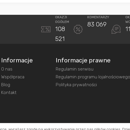
OKAZJI
KOMENTARZY
OK
OGÓŁEM
W
83 069
108
1
521
Informacje
Informacje prawne
O nas
Regulamin serwisu
Współpraca
Regulamin programu lojalnościoweg
Blog
Polityka prywatności
Kontakt
arce, wyrażasz zgodę na wykorzystywanie przez nas plików cookies. Dzi