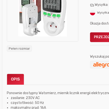
Wysyłka
Wysyłka
Okazja dost
PRZEJDŹ
Gofrownica GÖTZE & JENSEN
a beztłuszczowa
DW900 1600W
Active Fryer
Pełen rozmiar
Wyszukaj po
im miesiącu wygrał
Bolkox
OPIS
Ponownie dostępny Watomierz, miernik licznik energii elektryczne
zasilanie: 230V AC
częstotliwość: 50 Hz
12 godzin temu
bartekcmg
maksymalny prąd: 16A