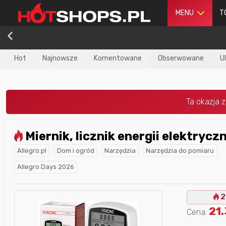
MENU
T
Hot
Najnowsze
Komentowane
Obserwowane
U
Miernik, licznik energii elektrycz
dla
najlepszego
Nagroda dla
najlepszego
Allegro.pl
Dom i ogród
Narzędzia
Narzędzia do pomiaru
ika
w poprzednim
użytkownika
w tym miesiącu:
iesiącu:
Allegro Days 2026
2
21
Cena: