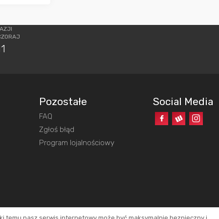
AZJI
CZORAJ
11
Pozostałe
Social Media
FAQ
o
Zgłoś błąd
Program lojalnościowy
ęki temu nasz serwis internetowy może być maksymalnie bezpieczny i