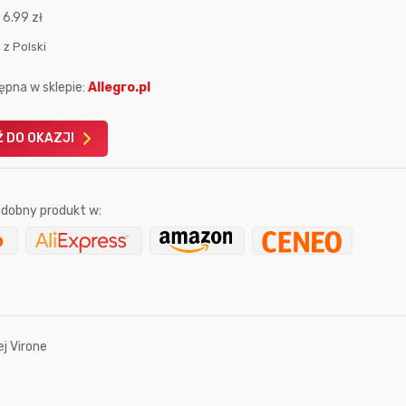
:
6.99 zł
 z Polski
ępna w sklepie:
Allegro.pl
 DO OKAZJI
Karta podarunkowa
Karta pod
Allegro 150zł
Amazon 
W poprzednim mi
dobny produkt w:
Le
j Virone
3 godziny temu
Przed chwilą
Bolkox