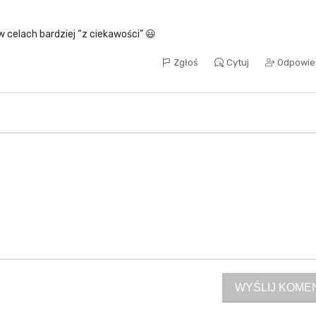
w celach bardziej “z ciekawości” 😃
Zgłoś
Cytuj
Odpowie
WYŚLIJ KOME