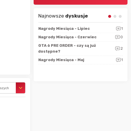
Najnowsze
dyskusje
sza?
3
Nagrody Miesiąca - Lipiec
1
RAN
 logicznie
Nagrody Miesiąca - Czerwiec
0
Zno
5
ALL
GTA 6 PRE ORDER - czy są już
2
4
dostępne?
Nag
rzec
0
Nagrody Miesiąca - Maj
1
Rapo
Hot
rszych