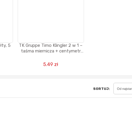
Sferis - czemu odstra
Czy moze ktos to jakos
wytłumaczyc.
łty, 5
TK Gruppe Timo Klingler 2 w 1 –
taśma miernicza + centymetr
Katalog nagród
krawiecki 150 cm w pudełku
Nagrody Miesiąca - Ma
5.49 zł
SORTUJ:
Od najsta