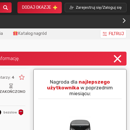
DODAJ OKAZJE
Zarejestruj się/Zaloguj się
ia
Katalog nagród
FILTRUJ
tarzy:
4
piej ocenianą
Nagroda dla
najlepszego
nim miesiącu:
użytkownika
w poprzednim
ZAKOŃCZONO
miesiącu:
bezslow