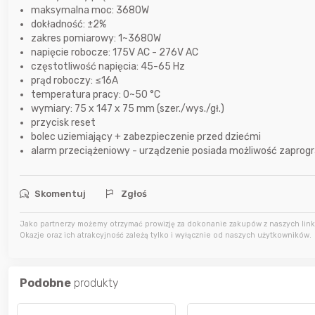
maksymalna moc: 3680W
12 godzin temu
krzys837
dokładność: ±2%
zakres pomiarowy: 1~3680W
napięcie robocze: 175V AC - 276V AC
12 godzin temu
wiilow23
częstotliwość napięcia: 45-65 Hz
prąd roboczy: ≤16A
temperatura pracy: 0~50 °C
13 godzin temu
Maciejlak
wymiary: 75 x 147 x 75 mm (szer./wys./gł.)
przycisk reset
bolec uziemiający + zabezpieczenie przed dziećmi
alarm przeciążeniowy - urządzenie posiada możliwość zapro
Skomentuj
Zgłoś
Jako partnerzy możemy otrzymać prowizję za dokonanie zakupów z naszych linkó
Okazje oraz ich atrakcyjność zależą tylko i wyłącznie od naszych użytkowników.
Podobne
produkty