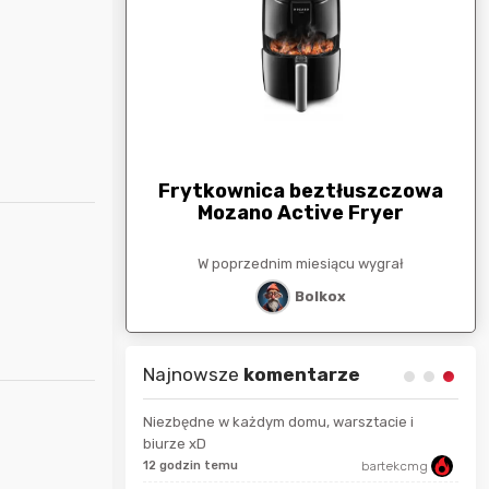
arunkowa
G
250zł
Frytkownica beztłuszczowa
Mozano Active Fryer
esiącu wygrał
W poprzednim miesiącu wygrał
stat
Bolkox
Najnowsze
komentarze
Niezbędne w każdym domu, warsztacie i
biurze xD
hotdog1990
12 godzin temu
bartekcmg
Prze