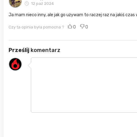
12 paź 2024
Ja mam nieco inny, ale jak go używam to raczej raz na jakiś czas 
0
0
Czy ta opinia była pomocna ?
Prześlij
komentarz