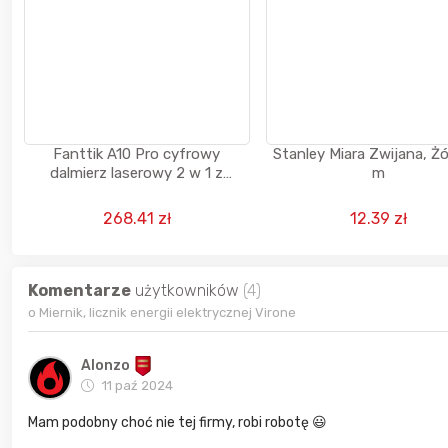
Fanttik A10 Pro cyfrowy
Stanley Miara Zwijana, Żó
dalmierz laserowy 2 w 1 z
m
kolorowym wyświetlaczem HD
IPS
268.41 zł
12.39 zł
Komentarze
użytkowników
(4)
o Miernik, licznik energii elektrycznej Virone
Alonzo
11 paź 2024
Mam podobny choć nie tej firmy, robi robotę 😃