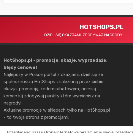
HOTSHOPS.PL
DZIEL SIĘ OKAZJAMI, ZDOBYWAJ NAGRODY!
HotShops.pl - promocje, okazje, wyprzedaże,
błędy cenowe!
Najlepszy w Polsce portal z okazjami, dziel się ze
społecznością HotShops znalezioną przez ciebie
okazją, promocją, kodem rabatowym, oceniaj
komentuj zdobywaj punkty które wymienisz na
nagrody!
Aktualne promocje w sklepach tylko na HotShops.pl
- to twoja strona z promocjami.
Przeglądając naszą stronę internetową bez zmian w swojej przegląd