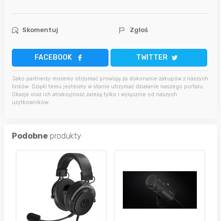
Skomentuj
Zgłoś
FACEBOOK
TWITTER
Jako partnerzy możemy otrzymać prowizję za dokonanie zakupów z naszych
linków. Dzięki temu jesteśmy w stanie utrzymać działanie naszego portalu.
Okazje oraz ich atrakcyjność zależą tylko i wyłącznie od naszych
użytkowników.
Podobne
produkty