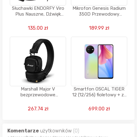
Słuchawki ENDORFY Viro
Mikrofon Genesis Radium
Plus Nauszne, Dźwięk
350D Przewodowy
przestrzenny
Dynamiczny Czarny
135.00 zł
189.99 zł
Marshall Major V
Smartfon OSCAL TIGER
bezprzewodowe
12 (12/256) fioletowy + za
słuchawki Bluetooth, 100
1 grosz głośnik albo
godzin odtwarzania -
słuchawki
267.74 zł
699.00 zł
czarne
Komentarze
użytkowników
(0)