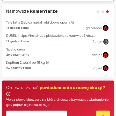
Najnowsze
komentarze
Tyle lat a Debica nadal robi dobre opony 😃
13 godzin temu
grzechooo
Prze
DUBEL: https://hotshops.pl/okazje/pad-sony-ps5-dua...
2 m
14 godzin temu
Bolkox
Spoko cena
18 
20 godzin temu
dabros
Kupiłem 2 worki po 15 kg 😃
3 g
23 godziny temu
vojtad
Chcesz otrzymać
powiadomienie o nowej okazji?
Wpisz słowo kluczowe na które chcesz otrzymać powiadomienie
gdy pojawi się nowa okazja: