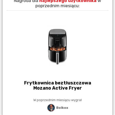
Nagroda dla
najlepszego użytkownika
w
N
poprzednim miesiącu:
Frytkownica beztłuszczowa
Mozano Active Fryer
W poprzednim miesiącu wygrał
Bolkox