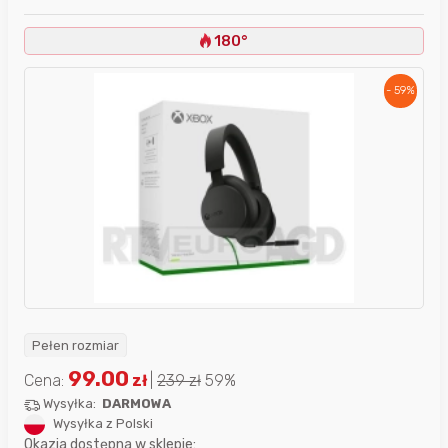
180°
- 59%
Pełen rozmiar
99.00
Cena:
zł
|
239
zł
59%
Wysyłka:
DARMOWA
Wysyłka z Polski
Okazja dostępna w sklepie: