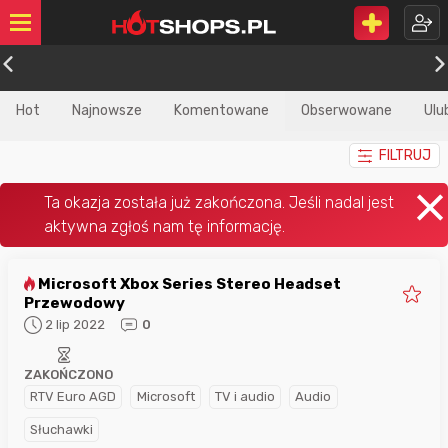
Hot
Najnowsze
Komentowane
Obserwowane
Ulu
FILTRUJ
Microsoft Xbox Series Stereo Headset
Przewodowy
2 lip 2022
0
ZAKOŃCZONO
RTV Euro AGD
Microsoft
TV i audio
Audio
Słuchawki