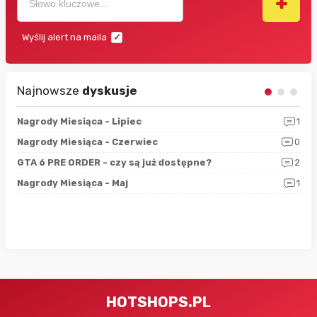
Wyślij alert na maila
Najnowsze
dyskusje
3
Nagrody Miesiąca - Lipiec
1
RAN
5
Nagrody Miesiąca - Czerwiec
0
Zno
4
GTA 6 PRE ORDER - czy są już dostępne?
2
Nag
0
Nagrody Miesiąca - Maj
1
Rap
HOTSHOPS.PL