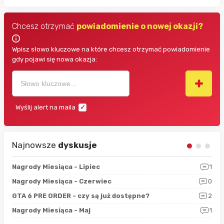
Chcesz otrzymać
powiadomienie o nowej okazji?
Wpisz słowo kluczowe na które chcesz otrzymać powiadomienie
gdy pojawi się nowa okazja:
Wyślij alert na maila
Najnowsze
dyskusje
3
Nagrody Miesiąca - Lipiec
1
RAN
5
Nagrody Miesiąca - Czerwiec
0
Zno
4
GTA 6 PRE ORDER - czy są już dostępne?
2
Nag
0
Nagrody Miesiąca - Maj
1
Rap