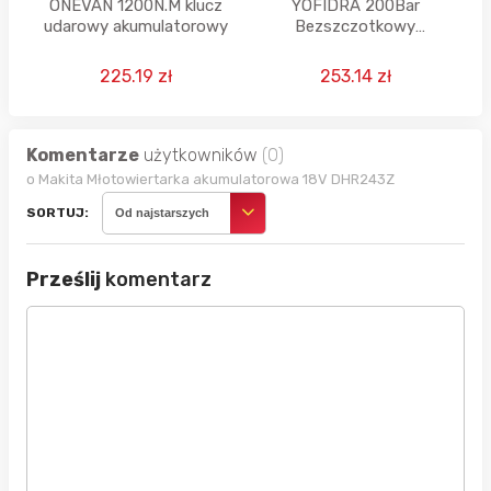
ONEVAN 1200N.M klucz
YOFIDRA 200Bar
udarowy akumulatorowy
Bezszczotkowy
Wysokociśnieniowy
Pistolet do Mycia
225.19 zł
253.14 zł
Samochodów z Wiadrem
Elektryczny Pistolet do
Mycia Ogrodu na Baterię
Makita 21V
Komentarze
użytkowników
(0)
o Makita Młotowiertarka akumulatorowa 18V DHR243Z
SORTUJ:
Od najstarszych
Prześlij
komentarz