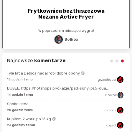
Frytkownica beztłuszczowa
Mozano Active Fryer
W poprzednim miesiącu wygrał
Bolkox
Najnowsze
komentarze
Tyle lat a Debica nadal robi dobre opony 😃
13 godzin temu
grzechooo
Prze
DUBEL: https://hotshops.pl/okazje/pad-sony-ps5-dua...
2 m
14 godzin temu
Bolkox
Spoko cena
18 
20 godzin temu
dabros
Kupiłem 2 worki po 15 kg 😃
3 g
23 godziny temu
vojtad