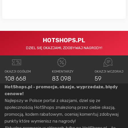
HOTSHOPS.PL
DZIEL SIĘ OKAZJAMI, ZDOBYWAJ NAGRODY!
OKAZJI OGÓŁEM
KOMENTARZY
OKAZJI WCZORAJ
108 668
83 098
59
HotShops.pl - promocje, okazje, wyprzedaże, błędy
cenowe!
Najlepszy w Polsce portal z okazjami, dziel się ze
społecznością HotShops znalezioną przez ciebie okazją,
promocją, kodem rabatowym, oceniaj komentuj zdobywaj
punkty które wymienisz na nagrody!
Aktualne promocje w sklepach tylko na HotShops.pl - to