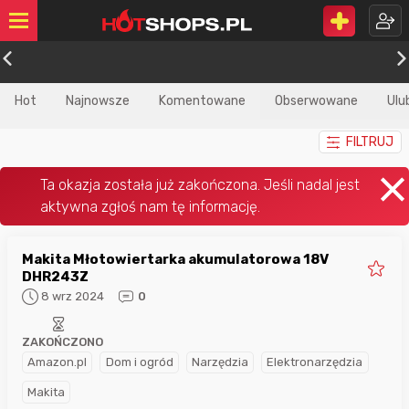
Hot
Najnowsze
Komentowane
Obserwowane
Ulu
FILTRUJ
Makita Młotowiertarka akumulatorowa 18V
DHR243Z
8 wrz 2024
0
ZAKOŃCZONO
Amazon.pl
Dom i ogród
Narzędzia
Elektronarzędzia
Makita