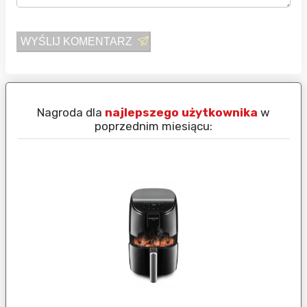
WYŚLIJ KOMENTARZ
Nagroda dla
najlepszego użytkownika
w
N
poprzednim miesiącu: