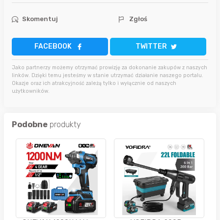
Skomentuj
Zgłoś
FACEBOOK
TWITTER
Jako partnerzy możemy otrzymać prowizję za dokonanie zakupów z naszych
linków. Dzięki temu jesteśmy w stanie utrzymać działanie naszego portalu.
Okazje oraz ich atrakcyjność zależą tylko i wyłącznie od naszych
użytkowników.
Podobne
produkty