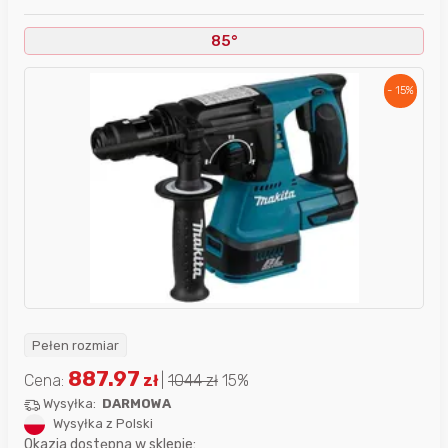
85°
- 15%
Pełen rozmiar
887.97
Cena:
zł
|
1044
zł
15%
Wysyłka:
DARMOWA
Wysyłka z Polski
Okazja dostępna w sklepie: