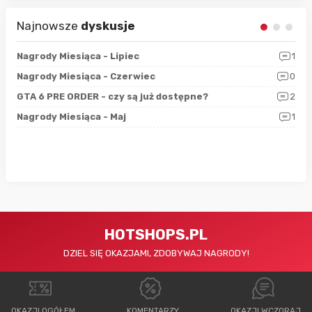
Najnowsze
dyskusje
3
Nagrody Miesiąca - Lipiec
1
RAN
5
Nagrody Miesiąca - Czerwiec
0
Zno
4
GTA 6 PRE ORDER - czy są już dostępne?
2
Nag
0
Nagrody Miesiąca - Maj
1
Rap
HOTSHOPS.PL
DZIEL SIĘ OKAZJAMI, ZDOBYWAJ NAGRODY!
OKAZJI OGÓŁEM
KOMENTARZY
OKAZJI WCZORAJ