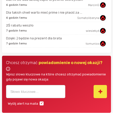
6 godzin temu
MarcinG
13 
Dla takich chwil warto mieć prime i nie płacić za ...
6 godzin temu
Somatoliberyna
god
2$ rabatu weszło
7 godzin temu
wiesieky6
3 g
Dzięki ;) będzie na prezent dla brata
7 godzin temu
tomunios
3 g
Chcesz otrzymać
powiadomienie o nowej okazji?
Wpisz słowo kluczowe na które chcesz otrzymać powiadomienie
gdy pojawi się nowa okazja:
Wyślij alert na maila