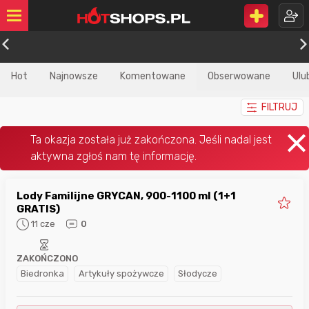
Hot
Najnowsze
Komentowane
Obserwowane
Ulu
FILTRUJ
Lody Familijne GRYCAN, 900-1100 ml (1+1
GRATIS)
11 cze
0
ZAKOŃCZONO
Biedronka
Artykuły spożywcze
Słodycze