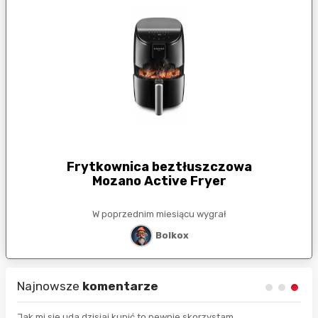
Frytkownica beztłuszczowa
Mozano Active Fryer
W poprzednim miesiącu wygrał
Bolkox
Najnowsze
komentarze
Jak mi sie uda dzisiaj kupić to pewnie skorzystam