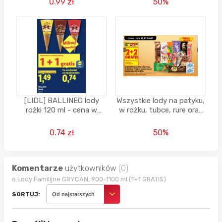
0.99 zł
50%
[LIDL] BALLINEO lody
Wszystkie lody na patyku,
rożki 120 ml - cena w
w rożku, tubce, rure oraz
ofercie 1+1 gratis
kubeczku do 270 ML (2+2
GRATIS)
0.74 zł
50%
Komentarze
użytkowników
(0)
o Lody Familijne GRYCAN, 900-1100 ml (1+1 GRATIS)
SORTUJ:
Od najstarszych