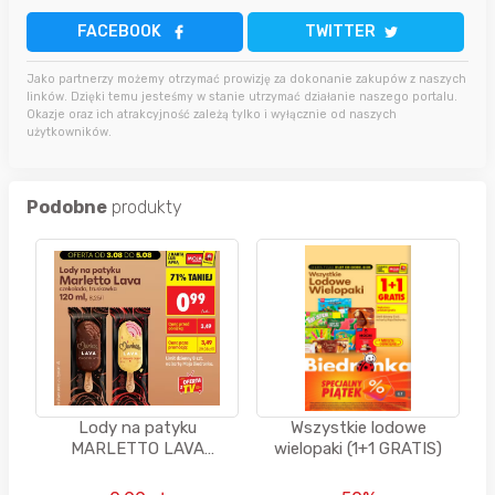
FACEBOOK
TWITTER
Jako partnerzy możemy otrzymać prowizję za dokonanie zakupów z naszych
linków. Dzięki temu jesteśmy w stanie utrzymać działanie naszego portalu.
Okazje oraz ich atrakcyjność zależą tylko i wyłącznie od naszych
użytkowników.
Podobne
produkty
Lody na patyku
Wszystkie lodowe
MARLETTO LAVA
wielopaki (1+1 GRATIS)
(czekolada, truskawka) -
BIEDRONKA