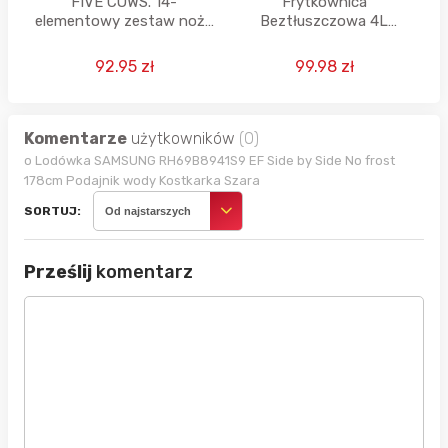
FIVE COWS. 14-
Frytkownica
elementowy zestaw noży
Beztłuszczowa 4L
kuchennych
Mozano Active Fryer Silver
1500W
92.95 zł
99.98 zł
Komentarze
użytkowników
(0)
o Lodówka SAMSUNG RH69B8941S9 EF Side by Side No frost
178cm Podajnik wody Kostkarka Szara
SORTUJ:
Od najstarszych
Prześlij
komentarz