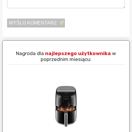
WYŚLIJ KOMENTARZ
Nagroda dla
najlepszego użytkownika
w
N
poprzednim miesiącu: