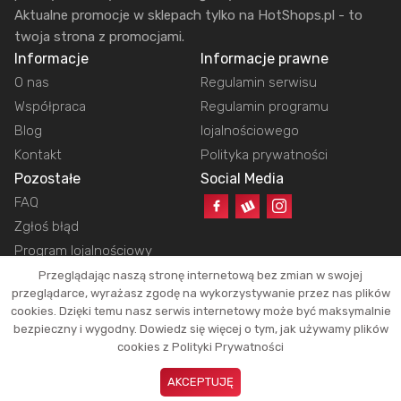
Aktualne promocje w sklepach tylko na HotShops.pl - to
twoja strona z promocjami.
Informacje
Informacje prawne
O nas
Regulamin serwisu
Współpraca
Regulamin programu
Blog
lojalnościowego
Kontakt
Polityka prywatności
Pozostałe
Social Media
FAQ
Zgłoś błąd
Program lojalnościowy
Przeglądając naszą stronę internetową bez zmian w swojej
przeglądarce, wyrażasz zgodę na wykorzystywanie przez nas plików
cookies. Dzięki temu nasz serwis internetowy może być maksymalnie
Copyright © 2026 HotShops.pl - Wszelkie prawa zastrzeżone.
bezpieczny i wygodny. Dowiedz się więcej o tym, jak używamy plików
Jako partnerzy możemy otrzymać prowizję za dokonanie zakupów z naszych
cookies z Polityki Prywatności
linków. Dzięki temu jesteśmy w stanie utrzymać działanie naszego portalu.
Okazje oraz ich atrakcyjność zależą tylko i wyłącznie od naszych
AKCEPTUJĘ
użytkowników.