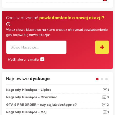
Chcesz otrzymać
powiadomienie o nowej okazji?
Wpisz słowo kluczowe na które chcesz otrzymać powiadomienie
gdy pojawi się nowa okazja:
Wyślij alert na maila
Najnowsze
dyskusje
3
Nagrody Miesiąca - Lipiec
1
RAN
5
Nagrody Miesiąca - Czerwiec
0
Zno
4
GTA 6 PRE ORDER - czy są już dostępne?
2
Nag
0
Nagrody Miesiąca - Maj
1
Rap