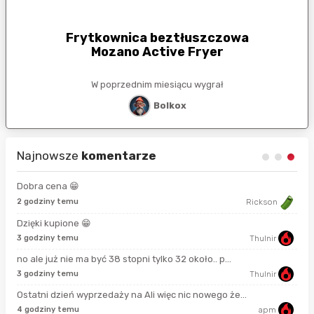
Frytkownica beztłuszczowa
Mozano Active Fryer
W poprzednim miesiącu wygrał
Bolkox
Najnowsze
komentarze
Dobra cena 😁
8 s
2 godziny temu
Rickson
Dzięki kupione 😁
17 
3 godziny temu
Thulnir
no ale już nie ma być 38 stopni tylko 32 około.. p...
42 
3 godziny temu
Thulnir
Ostatni dzień wyprzedaży na Ali więc nic nowego że...
44 
4 godziny temu
apm