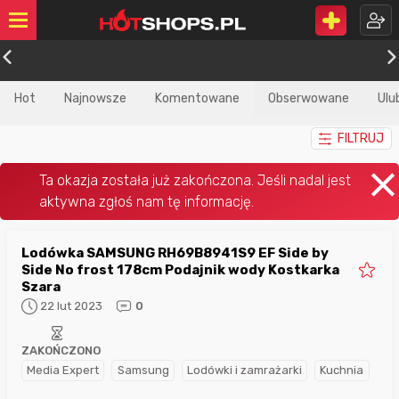
Hot
Najnowsze
Komentowane
Obserwowane
Ulu
FILTRUJ
Lodówka SAMSUNG RH69B8941S9 EF Side by
Side No frost 178cm Podajnik wody Kostkarka
Szara
22 lut 2023
0
ZAKOŃCZONO
Media Expert
Samsung
Lodówki i zamrażarki
Kuchnia