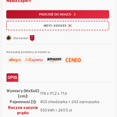
Media Expert
PRZEJDŹ DO OKAZJI
ME17-220223
Berserker
Wyszukaj podobny produkt w:
OPIS
Wymiary (WxSxG)
178 x 91.2 x 71.6
[cm]:
Pojemność [l]:
403 chłodziarka + 242 zamrażarka
Roczne zużycie
350 kWh = 269.5 zł
prądu: