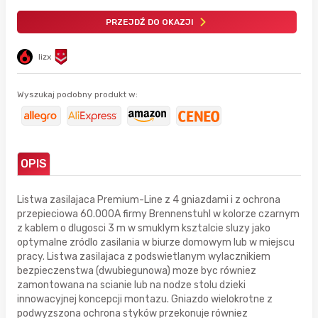
PRZEJDŹ DO OKAZJI
lizx
Wyszukaj podobny produkt w:
OPIS
Listwa zasilajaca Premium-Line z 4 gniazdami i z ochrona
przepieciowa 60.000A firmy Brennenstuhl w kolorze czarnym
z kablem o dlugosci 3 m w smuklym ksztalcie sluzy jako
optymalne zródlo zasilania w biurze domowym lub w miejscu
pracy. Listwa zasilajaca z podswietlanym wylacznikiem
bezpieczenstwa (dwubiegunowa) moze byc równiez
zamontowana na scianie lub na nodze stolu dzieki
innowacyjnej koncepcji montazu. Gniazdo wielokrotne z
podwyzszona ochrona styków przekonuje równiez