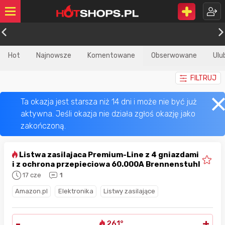
Hot
Najnowsze
Komentowane
Obserwowane
Ulu
FILTRUJ
Listwa zasilajaca Premium-Line z 4 gniazdami
i z ochrona przepieciowa 60.000A Brennenstuhl
17 cze
1
Amazon.pl
Elektronika
Listwy zasilające
-
+
261°