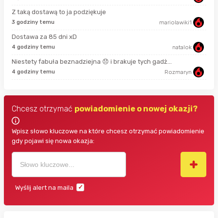
Z taką dostawą to ja podziękuje
3 godziny temu
mariolawiki1
3 m
Dostawa za 85 dni xD
4 godziny temu
natalok
38 
Niestety fabuła beznadziejna 😞 i brakuje tych gadż...
4 godziny temu
Rozmaryn
2 g
Chcesz otrzymać
powiadomienie o nowej okazji?
Wpisz słowo kluczowe na które chcesz otrzymać powiadomienie
gdy pojawi się nowa okazja:
Wyślij alert na maila