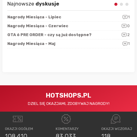
Najnowsze
dyskusje
3
Nagrody Miesiąca - Lipiec
1
RAN
5
Nagrody Miesiąca - Czerwiec
0
Zno
4
GTA 6 PRE ORDER - czy są już dostępne?
2
Nag
0
Nagrody Miesiąca - Maj
1
Rap
HOTSHOPS.PL
DZIEL SIĘ OKAZJAMI, ZDOBYWAJ NAGRODY!
OKAZJI OGÓŁEM
KOMENTARZY
OKAZJI WCZORAJ
108 410
83 033
118