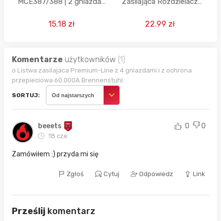
MCE387/388 | 2 gniazda |
Zasilająca Rozdzielacz
3xUSB 2500W (Czarny, 1,5
Rozgałęźnik 230V 3x USB
m)
+ Lampka
15.18 zł
22.99 zł
Komentarze
użytkowników
(1)
o Listwa zasilajaca Premium-Line z 4 gniazdami i z ochrona
przepieciowa 60.000A Brennenstuhl
SORTUJ:
Od najstarszych
beeets
0
0
18 cze
Zamówiłem :) przyda mi się
Zgłoś
Cytuj
Odpowiedz
Link
Prześlij
komentarz