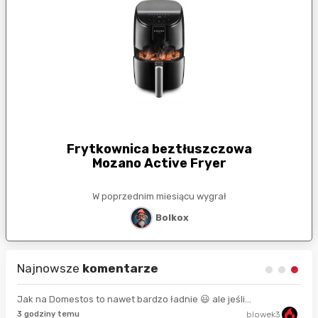
Frytkownica beztłuszczowa
Mozano Active Fryer
W poprzednim miesiącu wygrał
Bolkox
Najnowsze
komentarze
Jak na Domestos to nawet bardzo ładnie 😃 ale jeśli...
3 godziny temu
blowek3
7 s