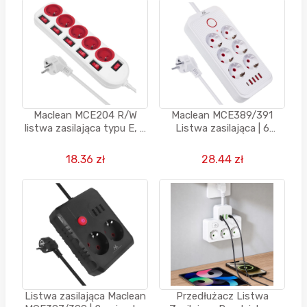
Maclean MCE204 R/W
Maclean MCE389/391
listwa zasilająca typu E, z
Listwa zasilająca | 6
5 gniazdami, 1,5 m, z
gniazdek 4xUSB 1xUSB-C
przełącznikiem
2500 W, biały, 1.5 m
18.36 zł
28.44 zł
Listwa zasilająca Maclean
Przedłużacz Listwa