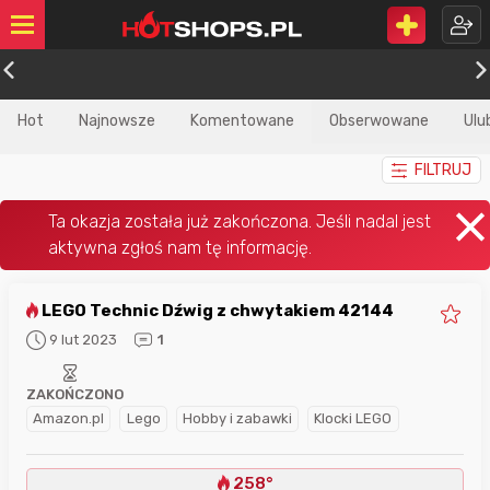
Hot
Najnowsze
Komentowane
Obserwowane
Ulu
FILTRUJ
LEGO Technic Dźwig z chwytakiem 42144
9 lut 2023
1
ZAKOŃCZONO
Amazon.pl
Lego
Hobby i zabawki
Klocki LEGO
258°