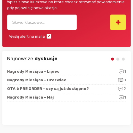
Wpisz słowo kluczowe na które chcesz otrzymać powiadomienie
gdy pojawi się nowa okazja:
Wyślij alert na maila
Najnowsze
dyskusje
3
Nagrody Miesiąca - Lipiec
1
RAN
5
Nagrody Miesiąca - Czerwiec
0
Zno
4
GTA 6 PRE ORDER - czy są już dostępne?
2
Nag
0
Nagrody Miesiąca - Maj
1
Rap