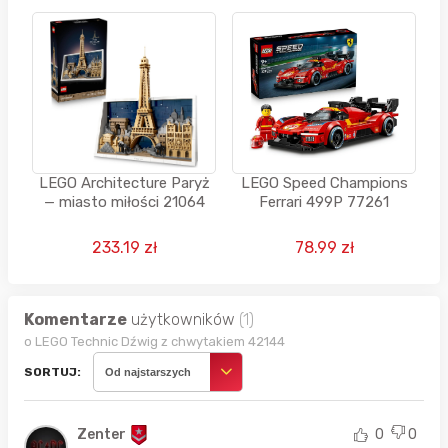
LEGO Architecture Paryż
LEGO Speed Champions
— miasto miłości 21064
Ferrari 499P 77261
233.19 zł
78.99 zł
Komentarze
użytkowników
(1)
o LEGO Technic Dźwig z chwytakiem 42144
SORTUJ:
Od najstarszych
Zenter
0
0