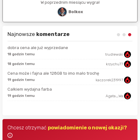
W poprzednim miesiącu wygrał
Bolkox
Najnowsze
komentarze
dobra cena ale już wyprzedane
18 godzin temu
trudlewski
50 
18 godzin temu
krzychu77
7 g
Cena może i fajna ale 128GB to imo mało trochę
19 godzin temu
kaczorek231997
7 g
Całkiem wydajna farba
19 godzin temu
Agata_Wa
7 g
Chcesz otrzymać
powiadomienie o nowej okazji?