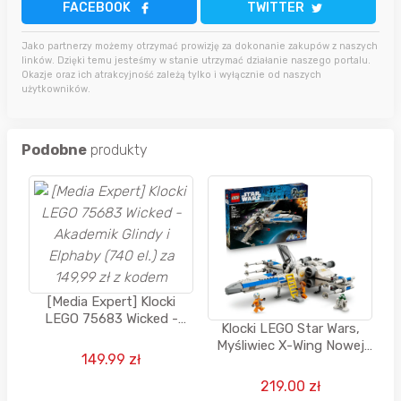
FACEBOOK
TWITTER
Jako partnerzy możemy otrzymać prowizję za dokonanie zakupów z naszych
linków. Dzięki temu jesteśmy w stanie utrzymać działanie naszego portalu.
Okazje oraz ich atrakcyjność zależą tylko i wyłącznie od naszych
użytkowników.
Podobne
produkty
[Media Expert] Klocki
LEGO 75683 Wicked -
Klocki LEGO Star Wars,
Akademik Glindy i Elphaby
Myśliwiec X-Wing Nowej
(740 el.) za 149,99 zł z
149.99 zł
Republiki, 75460
kodem
219.00 zł