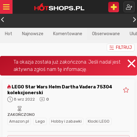
Hot
Najnowsze
Komentowane
Obserwowane
Ulu
FILTRUJ
LEGO Star Wars Hełm Dartha Vadera 75304
kolekcjonerski
8 wrz 2022
0
ZAKOŃCZONO
Amazon.pl
Lego
Hobby i zabawki
Klocki LEGO