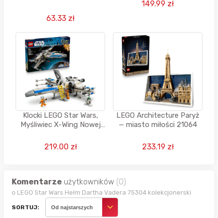
149.99 zł
kodem
63.33 zł
Klocki LEGO Star Wars,
LEGO Architecture Paryż
Myśliwiec X-Wing Nowej
— miasto miłości 21064
Republiki, 75460
219.00 zł
233.19 zł
Komentarze
użytkowników
(0)
o LEGO Star Wars Hełm Dartha Vadera 75304 kolekcjonerski
SORTUJ:
Od najstarszych