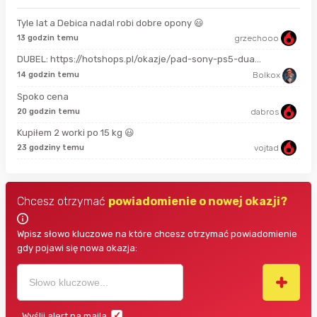
Tyle lat a Debica nadal robi dobre opony 😃
13 godzin temu
grzechooo
Prze
DUBEL: https://hotshops.pl/okazje/pad-sony-ps5-dua...
2 m
14 godzin temu
Bolkox
Spoko cena
18 
20 godzin temu
dabros
Kupiłem 2 worki po 15 kg 😃
3 g
23 godziny temu
vojtad
Chcesz otrzymać
powiadomienie o nowej okazji?
Wpisz słowo kluczowe na które chcesz otrzymać powiadomienie
gdy pojawi się nowa okazja:
Wyślij alert na maila