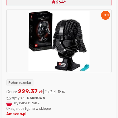
264°
- 18%
Pełen rozmiar
229.37
Cena:
zł
|
279
zł
18%
Wysyłka:
DARMOWA
Wysyłka z Polski
Okazja dostępna w sklepie:
Amazon.pl