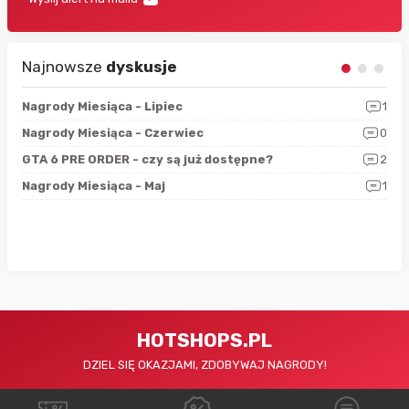
Najnowsze
dyskusje
3
Nagrody Miesiąca - Lipiec
1
RAN
5
Nagrody Miesiąca - Czerwiec
0
Zno
4
GTA 6 PRE ORDER - czy są już dostępne?
2
Nag
0
Nagrody Miesiąca - Maj
1
Rap
HOTSHOPS.PL
DZIEL SIĘ OKAZJAMI, ZDOBYWAJ NAGRODY!