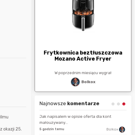
arunkowa
G
250zł
Frytkownica beztłuszczowa
Mozano Active Fryer
esiącu wygrał
W poprzednim miesiącu wygrał
stat
Bolkox
Najnowsze
komentarze
Jak napisalem w opisie oferta dla kont
filmu
małouzywany...
9 se
z okazji 25.
Maciejlak
5 godzin temu
Bolkox