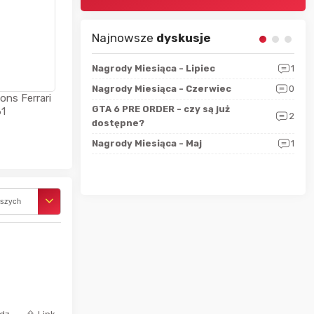
Najnowsze
dyskusje
sza?
3
Nagrody Miesiąca - Lipiec
1
RAN
 logicznie
Nagrody Miesiąca - Czerwiec
0
Zno
5
ns Ferrari
ALL
GTA 6 PRE ORDER - czy są już
1
2
4
dostępne?
Nag
rzec
0
Nagrody Miesiąca - Maj
1
Rapo
Hot
rszych