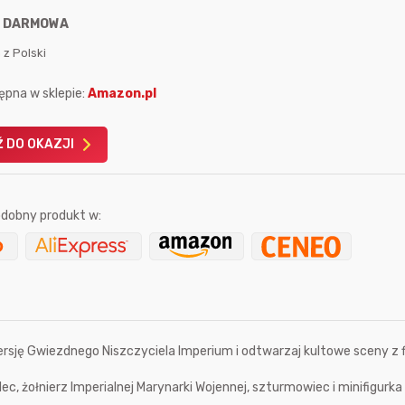
:
DARMOWA
 z Polski
ępna w sklepie:
Amazon.pl
Karta podarunkowa
Karta pod
 DO OKAZJI
Allegro 150zł
Amazon 
W poprzednim mi
dobny produkt w:
Le
sję Gwiezdnego Niszczyciela Imperium i odtwarzaj kultowe sceny z 
9 sekund temu
Mostek
ec, żołnierz Imperialnej Marynarki Wojennej, szturmowiec i minifigurka 
godzinę temu