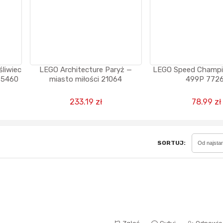
Sferis - czemu odstra
Czy moze ktos to jakos
śliwiec
LEGO Architecture Paryż —
LEGO Speed Champio
wytłumaczyc.
 75460
miasto miłości 21064
499P 7726
Katalog nagród
233.19 zł
78.99 zł
Nagrody Miesiąca - Ma
SORTUJ:
Od najsta