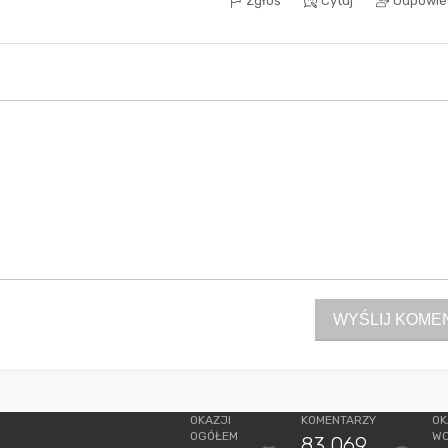
Zgłoś
Cytuj
Odpowie
WYŚLIJ KOME
OKAZJI
KOMENTARZY
OK
OGÓŁEM
W
83 069