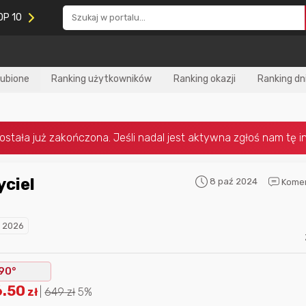
OP 10
lubione
Ranking użytkowników
Ranking okazji
Ranking dn
8 paź 2024
Kome
Nagroda za
najlepiej ocenianą
Nagroda za
najle
okazję
w tym miesiącu:
okazję
w poprzed
 2026
90°
6.50
zł
|
649
zł
5%