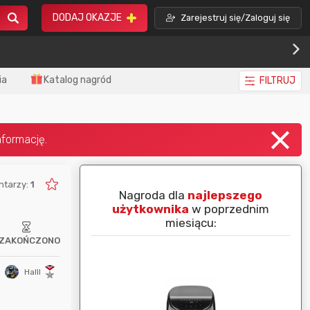
DODAJ OKAZJE
Zarejestruj się/Zaloguj się
ia
Katalog nagród
FILTRUJ
ntarzy:
1
piej ocenianą
Nagroda dla
najlepszego
nim miesiącu:
użytkownika
w poprzednim
miesiącu:
ZAKOŃCZONO
Halll