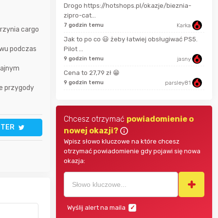
Drogo https://hotshops.pl/okazje/bieznia-
Pinkny
2 mi
zipro-cat...
7 godzin temu
Karka
rzynia cargo
darekscorpio
11 m
Jak to po co 😃 żeby łatwiej obsługiwać PS5.
tawu podczas
Pilot ...
9 godzin temu
jasny
18 m
fajnym
Bolkox
Cena to 27,79 zł 😁
9 godzin temu
parsley81
ne przygody
Chcesz otrzymać
powiadomienie o
TTER
nowej okazji?
Wpisz słowo kluczowe na które chcesz
otrzymać powiadomienie gdy pojawi się nowa
okazja:
Wyślij alert na maila