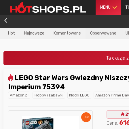
MENU
T
Hot
Najnowsze
Komentowane
Obserwowane
U
LEGO Star Wars Gwiezdny Niszczyciel
dla
najlepszego
Nagroda dla
najlepszego
Imperium 75394
ika
w poprzednim
użytkownika
w tym miesiącu:
iesiącu:
Amazon.pl
Hobby i zabawki
Klocki LEGO
Amazon Prime Day
2
- 5%
61
Cena: