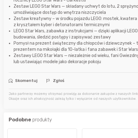
rocznicy LEGO Star Wars - Cal Kestis
Zestaw LEGO Star Wars — składany uchwyt do lotu, 2 sprężyno
umożliwiające dostęp do wnętrza niszczyciela
7 godzin temu
Karka
Zestaw kreatywny – w środku pojazdu LEGO: mostek, kwatera d
z kryształem kyber i detonatorami termicznymi
LEGO Star Wars, zabawka z instrukcjami — dzięki aplikacji LE
budowania, śledzić postępy i zapisywać zestawy
9 godzin temu
jasny
Pomysł na prezent świąteczny dla chłopców i dziewczynek –
prezentem na mikołajki dla 10-latka i fana zabawek i Star Wars
9 godzin temu
parsley81
Zestawy LEGO Star Wars — niezależnie od wieku, fani Gwiezdn
lub ustawiając modele jako dekoracje pokoju
Skomentuj
Zgłoś
Jako partnerzy możemy otrzymać prowizję za dokonanie zakupów z naszych linkó
Okazje oraz ich atrakcyjność zależą tylko i wyłącznie od naszych użytkowników.
Podobne
produkty