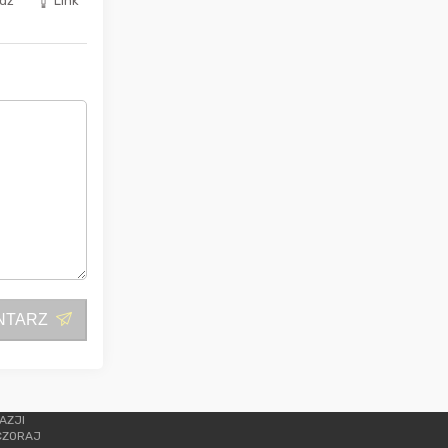
dz
Link
NTARZ
AZJI
CZORAJ