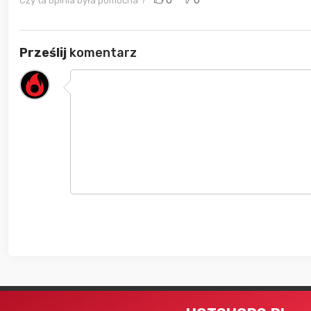
0
0
Czy ta opinia była pomocna ?
Prześlij
komentarz