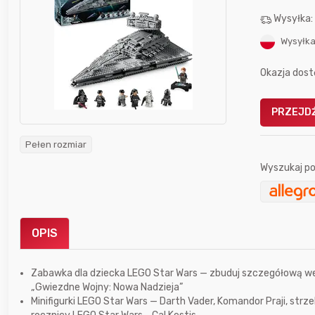
Wysyłka
Wysyłka
Okazja dost
Gofrownica GÖTZE & JENSEN
PRZEJDŹ
a beztłuszczowa
DW900 1600W
Active Fryer
Pełen rozmiar
Wyszukaj po
im miesiącu wygrał
Bolkox
OPIS
Zabawka dla dziecka LEGO Star Wars — zbuduj szczegółową wer
„Gwiezdne Wojny: Nowa Nadzieja”
Minifigurki LEGO Star Wars — Darth Vader, Komandor Praji, strzel
5 godzin temu
Bolkox