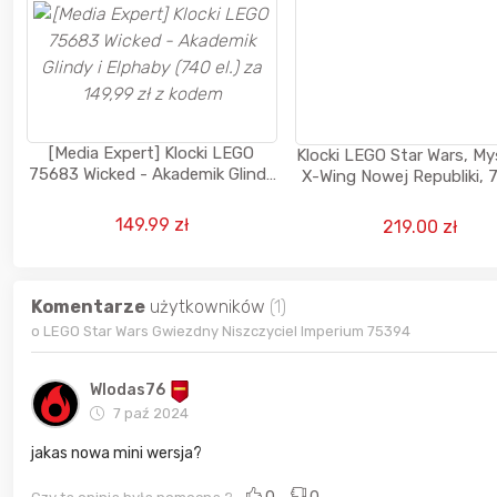
[Media Expert] Klocki LEGO
Klocki LEGO Star Wars, My
75683 Wicked - Akademik Glindy
X-Wing Nowej Republiki,
i Elphaby (740 el.) za 149,99 zł z
kodem
149.99 zł
219.00 zł
Komentarze
użytkowników
(1)
o LEGO Star Wars Gwiezdny Niszczyciel Imperium 75394
Wlodas76
7 paź 2024
jakas nowa mini wersja?