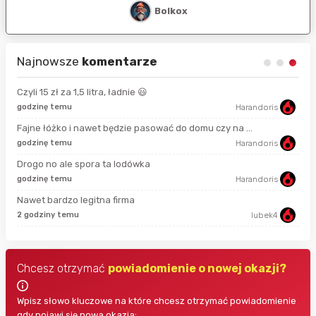
Bolkox
Najnowsze
komentarze
Czyli 15 zł za 1,5 litra, ładnie 😃
godzinę temu
Harandoris
10 
Fajne łóżko i nawet będzie pasować do domu czy na ...
godzinę temu
Harandoris
20 
Drogo no ale spora ta lodówka
godzinę temu
Harandoris
42 
Nawet bardzo legitna firma
2 godziny temu
lubek4
46 
Chcesz otrzymać
powiadomienie o nowej okazji?
Wpisz słowo kluczowe na które chcesz otrzymać powiadomienie
gdy pojawi się nowa okazja: