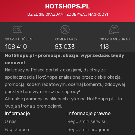
HOTSHOPS.PL
DZIEL SIĘ OKAZJAMI, ZDOBYWAJ NAGRODY!
OKAZJI OGÓŁEM
KOMENTARZY
OKAZJI WCZORAJ
108 410
83 033
118
HotShops.pl - promocje, okazje, wyprzedaże, błędy
cenowe!
Najlepszy w Polsce portal z okazjami, dziel się ze
społecznością HotShops znalezioną przez ciebie okazją,
promocją, kodem rabatowym, oceniaj komentuj zdobywaj
punkty które wymienisz na nagrody!
Aktualne promocje w sklepach tylko na HotShops.pl - to
twoja strona z promocjami.
Informacje
Informacje prawne
O nas
Regulamin serwisu
Współpraca
Regulamin programu