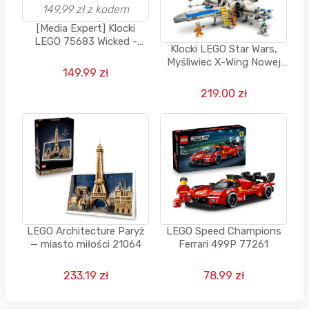
[Media Expert] Klocki
LEGO 75683 Wicked -
Klocki LEGO Star Wars,
Akademik Glindy i Elphaby
Myśliwiec X-Wing Nowej
(740 el.) za 149,99 zł z
149.99 zł
Republiki, 75460
kodem
219.00 zł
LEGO Architecture Paryż
LEGO Speed Champions
— miasto miłości 21064
Ferrari 499P 77261
233.19 zł
78.99 zł