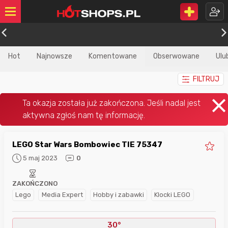
Hot
Najnowsze
Komentowane
Obserwowane
Ulu
FILTRUJ
LEGO Star Wars Bombowiec TIE 75347
5 maj 2023
0
ZAKOŃCZONO
Lego
Media Expert
Hobby i zabawki
Klocki LEGO
30°