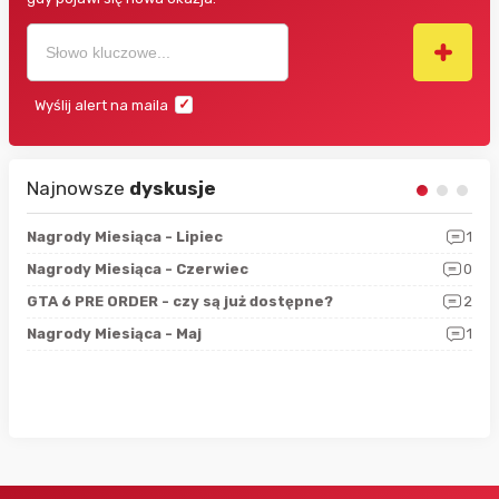
Wyślij alert na maila
Najnowsze
dyskusje
3
Nagrody Miesiąca - Lipiec
1
RAN
5
Nagrody Miesiąca - Czerwiec
0
Zno
4
GTA 6 PRE ORDER - czy są już dostępne?
2
Nag
0
Nagrody Miesiąca - Maj
1
Rap