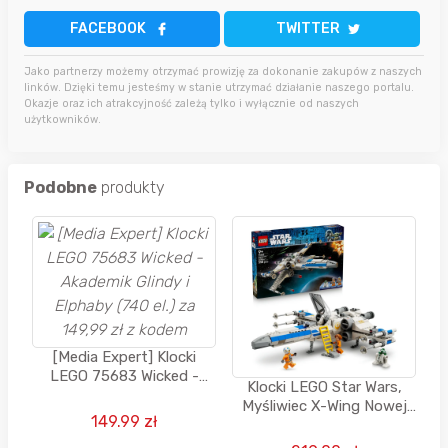
FACEBOOK
TWITTER
Jako partnerzy możemy otrzymać prowizję za dokonanie zakupów z naszych
linków. Dzięki temu jesteśmy w stanie utrzymać działanie naszego portalu.
Okazje oraz ich atrakcyjność zależą tylko i wyłącznie od naszych
użytkowników.
Podobne
produkty
[Media Expert] Klocki
LEGO 75683 Wicked -
Klocki LEGO Star Wars,
Akademik Glindy i Elphaby
Myśliwiec X-Wing Nowej
(740 el.) za 149,99 zł z
149.99 zł
Republiki, 75460
kodem