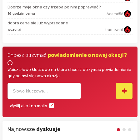
Dobrze myje okna czy trzeba po nim poprawiać?
16 godzin temu
Adam656
6 g
dobra cena ale już wyprzedane
wczoraj
trudlewski
9 g
Chcesz otrzymać
powiadomienie o nowej okazji?
Wpisz słowo kluczowe na które chcesz otrzymać powiadomienie
gdy pojawi się nowa okazja:
Wyślij alert na maila
Najnowsze
dyskusje