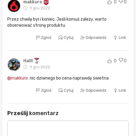
makkuro
0
0
9 gru 2022
Przez chwilę był i koniec. Jeśli komuś zależy, warto
obserwować stronę produktu.
Zgłoś
Cytuj
Odpowiedz
Link
Halll
0
0
9 gru 2022
@makkuro
nic dziwnego bo cena naprawdę świetna
Zgłoś
Cytuj
Odpowiedz
Link
Prześlij
komentarz