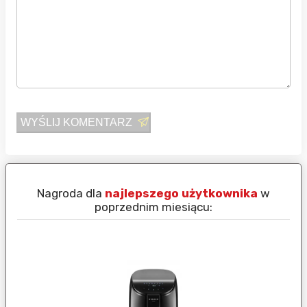
WYŚLIJ KOMENTARZ
Nagroda dla
najlepszego użytkownika
w
N
poprzednim miesiącu: