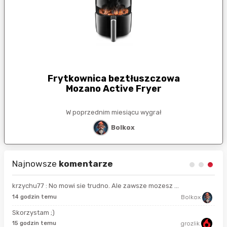
Frytkownica beztłuszczowa
Mozano Active Fryer
W poprzednim miesiącu wygrał
Bolkox
Najnowsze
komentarze
krzychu77 : No mowi sie trudno. Ale zawsze mozesz ...
14 
14 godzin temu
Bolkox
Skorzystam ;)
5 m
15 godzin temu
grozlik