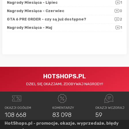
3
Nagrody Miesiąca - Lipiec
1
RAN
5
Nagrody Miesiąca - Czerwiec
0
Zno
4
GTA 6 PRE ORDER - czy są już dostępne?
2
Nag
0
Nagrody Miesiąca - Maj
1
Rap
HOTSHOPS.PL
DZIEL SIĘ OKAZJAMI, ZDOBYWAJ NAGRODY!
OKAZJI OGÓŁEM
KOMENTARZY
OKAZJI WCZORAJ
108 668
83 098
59
HotShops.pl - promocje, okazje, wyprzedaże, błędy