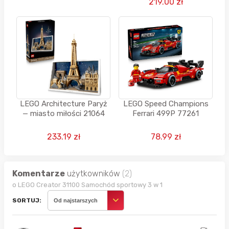
219.00 zł
LEGO Architecture Paryż
LEGO Speed Champions
— miasto miłości 21064
Ferrari 499P 77261
233.19 zł
78.99 zł
Komentarze
użytkowników
(2)
o LEGO Creator 31100 Samochód sportowy 3 w 1
SORTUJ:
Od najstarszych