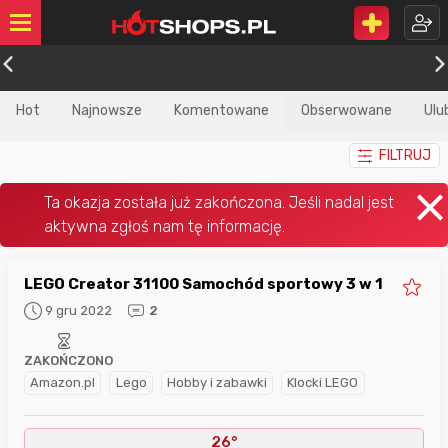
Hot
Najnowsze
Komentowane
Obserwowane
Ulu
FILTRUJ
LEGO Creator 31100 Samochód sportowy 3 w 1
9 gru 2022
2
ZAKOŃCZONO
Amazon.pl
Lego
Hobby i zabawki
Klocki LEGO
26°