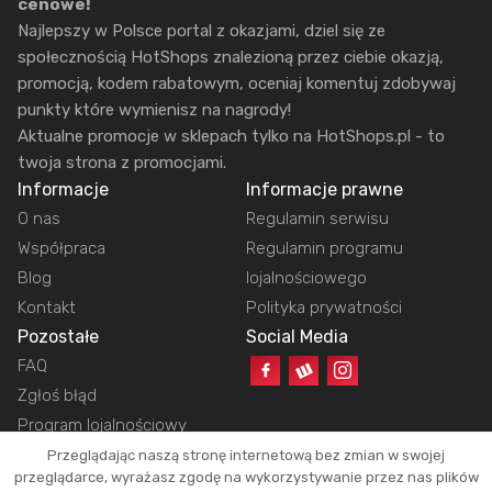
cenowe!
Najlepszy w Polsce portal z okazjami, dziel się ze
społecznością HotShops znalezioną przez ciebie okazją,
promocją, kodem rabatowym, oceniaj komentuj zdobywaj
punkty które wymienisz na nagrody!
Aktualne promocje w sklepach tylko na HotShops.pl - to
twoja strona z promocjami.
Informacje
Informacje prawne
O nas
Regulamin serwisu
Współpraca
Regulamin programu
Blog
lojalnościowego
Kontakt
Polityka prywatności
Pozostałe
Social Media
FAQ
Zgłoś błąd
Program lojalnościowy
Przeglądając naszą stronę internetową bez zmian w swojej
przeglądarce, wyrażasz zgodę na wykorzystywanie przez nas plików