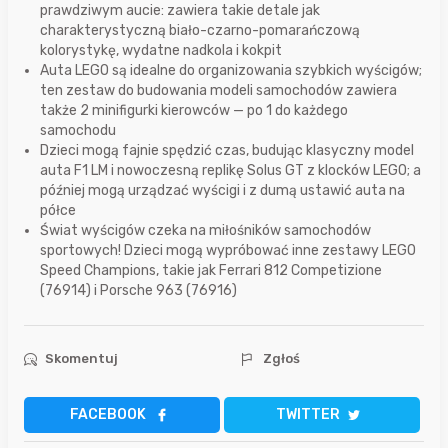
prawdziwym aucie: zawiera takie detale jak
charakterystyczną biało-czarno-pomarańczową
kolorystykę, wydatne nadkola i kokpit
Auta LEGO są idealne do organizowania szybkich wyścigów;
ten zestaw do budowania modeli samochodów zawiera
także 2 minifigurki kierowców — po 1 do każdego
samochodu
Dzieci mogą fajnie spędzić czas, budując klasyczny model
auta F1 LM i nowoczesną replikę Solus GT z klocków LEGO; a
później mogą urządzać wyścigi i z dumą ustawić auta na
półce
Świat wyścigów czeka na miłośników samochodów
sportowych! Dzieci mogą wypróbować inne zestawy LEGO
Speed Champions, takie jak Ferrari 812 Competizione
(76914) i Porsche 963 (76916)
Skomentuj
Zgłoś
FACEBOOK
TWITTER