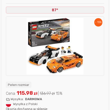
87°
- 15%
Pełen rozmiar
115.98
Cena:
zł
|
136.97
zł
15%
Wysyłka:
DARMOWA
Wysyłka z Polski
Okazja dostępna w sklepie: