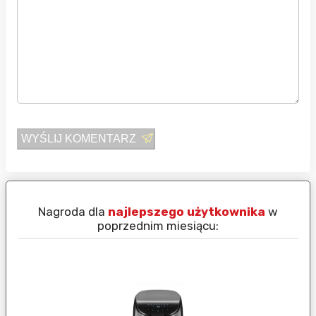
WYŚLIJ KOMENTARZ
Nagroda dla
najlepszego użytkownika
w
N
poprzednim miesiącu: