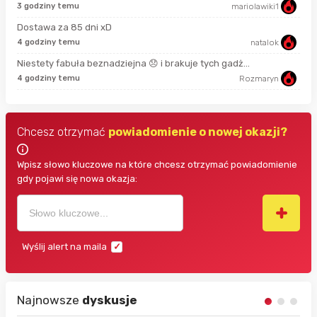
3 godziny temu
mariolawiki1
3 m
Dostawa za 85 dni xD
4 godziny temu
natalok
38 
Niestety fabuła beznadziejna 😞 i brakuje tych gadż...
4 godziny temu
Rozmaryn
2 g
Chcesz otrzymać
powiadomienie o nowej okazji?
Wpisz słowo kluczowe na które chcesz otrzymać powiadomienie
gdy pojawi się nowa okazja:
Wyślij alert na maila
Najnowsze
dyskusje