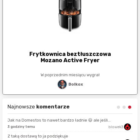
Frytkownica beztłuszczowa
Mozano Active Fryer
W poprzednim miesiącu wygrał
Bolkox
Najnowsze
komentarze
Jak na Domestos to nawet bardzo ładnie 😃 ale jeśli...
3 godziny temu
blowek3
7 s
Z taką dostawą to ja podziękuje