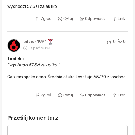
wychodzi 57.5zł za autko
Zgłoś
Cytuj
Odpowiedz
Link
edzio-1991
0
0
8 paź 2024
funiek :
wychodzi 57.5zł za autko
Całkiem spoko cena. Średnio atuko kosztuje 65/70 zł osobno.
Zgłoś
Cytuj
Odpowiedz
Link
Prześlij
komentarz