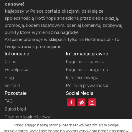
cenowe!
Najlepszy w Polsce portal z okazjami, dziel się ze
społecznością HotShops znalezioną przez ciebie okazją,
promocją, kodem rabatowym, oceniaj komentuj zdobywaj
punkty które wymienisz na nagrody!
Aktualne promocje w sklepach tylko na HotShops.pl - to
twoja strona z promocjami.
Informacje
Informacje prawne
O nas
Regulamin serwisu
Współpraca
Regulamin programu
Blog
lojalnościowego
Kontakt
Polityka prywatności
Pozostałe
Social Media
FAQ
Zgłoś błąd
Program lojalnościowy
Przeglądając naszą stronę internetową bez zmian w swojej
przeglądarce, wyrażasz zgodę na wykorzystywanie przez nas plików