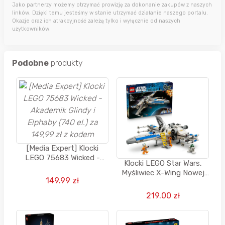
Jako partnerzy możemy otrzymać prowizję za dokonanie zakupów z naszych
linków. Dzięki temu jesteśmy w stanie utrzymać działanie naszego portalu.
Okazje oraz ich atrakcyjność zależą tylko i wyłącznie od naszych
użytkowników.
Podobne
produkty
[Media Expert] Klocki
LEGO 75683 Wicked -
Klocki LEGO Star Wars,
Akademik Glindy i Elphaby
Myśliwiec X-Wing Nowej
(740 el.) za 149,99 zł z
149.99 zł
Republiki, 75460
kodem
219.00 zł