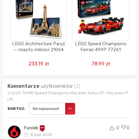
LEGO Architecture Paryż
LEGO Speed Champions
— miasto miłości 21064
Ferrari 499P 77261
233.19 zł
78.99 zł
Komentarze
użytkowników
(2)
o LEGO 76918 Speed Champions McLaren Solus GT i McLaren F1
LM
SORTUJ:
Od najstarszych
funiek
0
0
8 paź 2024