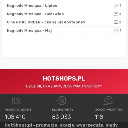
3
Nagrody Miesiąca - Lipiec
1
RAN
5
Nagrody Miesiąca - Czerwiec
0
Zno
4
GTA 6 PRE ORDER - czy są już dostępne?
2
Nag
0
Nagrody Miesiąca - Maj
1
Rap
HOTSHOPS.PL
DZIEL SIĘ OKAZJAMI, ZDOBYWAJ NAGRODY!
OKAZJI OGÓŁEM
KOMENTARZY
OKAZJI WCZORAJ
108 410
83 033
118
HotShops.pl - promocje, okazje, wyprzedaże, błędy