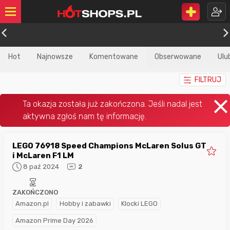
Hot
Najnowsze
Komentowane
Obserwowane
Ulu
FILTRUJ
LEGO 76918 Speed Champions McLaren Solus GT
i McLaren F1 LM
8 paź 2024
2
ZAKOŃCZONO
Amazon.pl
Hobby i zabawki
Klocki LEGO
Amazon Prime Day 2026