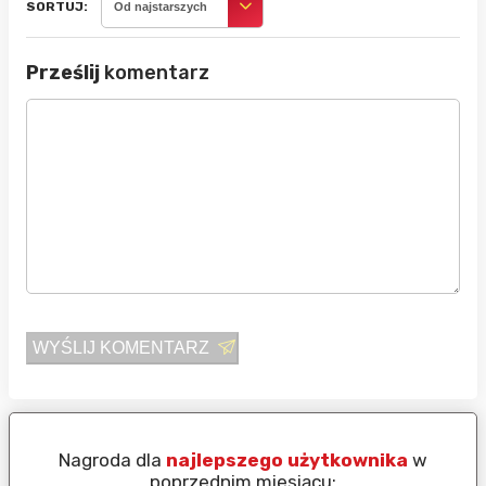
SORTUJ:
Od najstarszych
Prześlij
komentarz
WYŚLIJ KOMENTARZ
Nagroda dla
najlepszego użytkownika
w
N
poprzednim miesiącu: