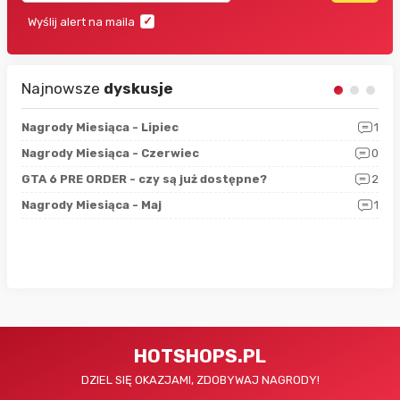
Wyślij alert na maila
Najnowsze
dyskusje
3
Nagrody Miesiąca - Lipiec
1
RAN
5
Nagrody Miesiąca - Czerwiec
0
Zno
4
GTA 6 PRE ORDER - czy są już dostępne?
2
Nag
0
Nagrody Miesiąca - Maj
1
Rap
HOTSHOPS.PL
DZIEL SIĘ OKAZJAMI, ZDOBYWAJ NAGRODY!