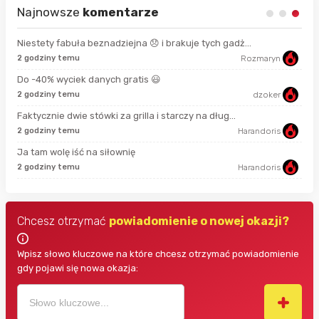
Najnowsze
komentarze
Niestety fabuła beznadziejna 😞 i brakuje tych gadż...
2 godziny temu
Rozmaryn
8 s
Do -40% wyciek danych gratis 😃
2 godziny temu
dzoker
58 
Faktycznie dwie stówki za grilla i starczy na dług...
2 godziny temu
Harandoris
min
Ja tam wolę iść na siłownię
2 godziny temu
Harandoris
19 
Chcesz otrzymać
powiadomienie o nowej okazji?
Wpisz słowo kluczowe na które chcesz otrzymać powiadomienie
gdy pojawi się nowa okazja: