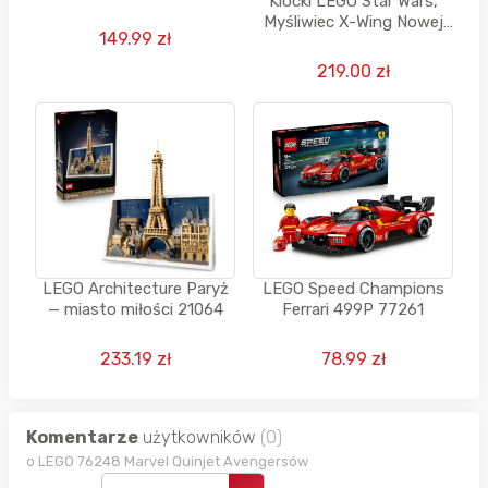
Klocki LEGO Star Wars,
Akademik Glindy i Elphaby
Myśliwiec X-Wing Nowej
(740 el.) za 149,99 zł z
149.99 zł
Republiki, 75460
kodem
219.00 zł
LEGO Architecture Paryż
LEGO Speed Champions
— miasto miłości 21064
Ferrari 499P 77261
233.19 zł
78.99 zł
Komentarze
użytkowników
(0)
o LEGO 76248 Marvel Quinjet Avengersów