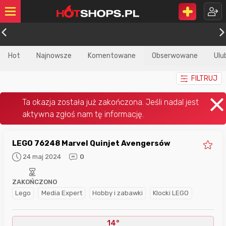
Hot
Najnowsze
Komentowane
Obserwowane
Ulu
FILTRUJ
LEGO 76248 Marvel Quinjet Avengersów
24 maj 2024
0
ZAKOŃCZONO
Lego
Media Expert
Hobby i zabawki
Klocki LEGO
14°