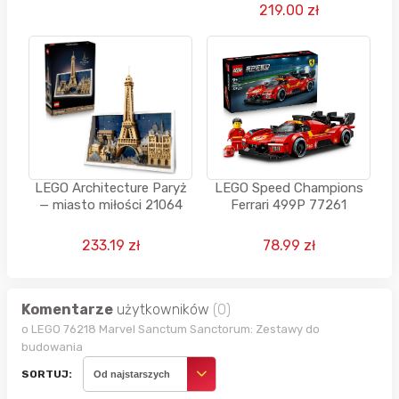
219.00 zł
LEGO Architecture Paryż
LEGO Speed Champions
— miasto miłości 21064
Ferrari 499P 77261
233.19 zł
78.99 zł
Komentarze
użytkowników
(0)
o LEGO 76218 Marvel Sanctum Sanctorum: Zestawy do
budowania
SORTUJ:
Od najstarszych