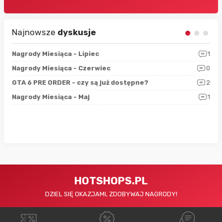
Najnowsze
dyskusje
3
Nagrody Miesiąca - Lipiec
1
RAN
5
Nagrody Miesiąca - Czerwiec
0
Zno
4
GTA 6 PRE ORDER - czy są już dostępne?
2
Nag
0
Nagrody Miesiąca - Maj
1
Rap
HOTSHOPS.PL
DZIEL SIĘ OKAZJAMI, ZDOBYWAJ NAGRODY!