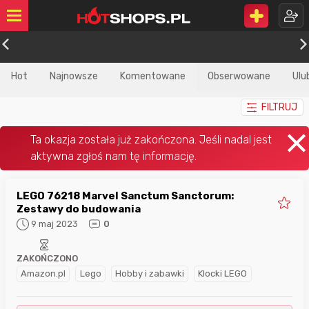
Hot
Najnowsze
Komentowane
Obserwowane
Ulu
FILTRUJ
LEGO 76218 Marvel Sanctum Sanctorum:
Zestawy do budowania
9 maj 2023
0
ZAKOŃCZONO
Amazon.pl
Lego
Hobby i zabawki
Klocki LEGO