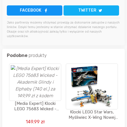
FACEBOOK
TWITTER
Jako partnerzy możemy otrzymać prowizję za dokonanie zakupów z naszych
linków. Dzięki temu jesteśmy w stanie utrzymać działanie naszego portalu.
Okazje oraz ich atrakcyjność zależą tylko i wyłącznie od naszych
użytkowników.
Podobne
produkty
[Media Expert] Klocki
LEGO 75683 Wicked -
Klocki LEGO Star Wars,
Akademik Glindy i Elphaby
Myśliwiec X-Wing Nowej
(740 el.) za 149,99 zł z
149.99 zł
Republiki, 75460
kodem