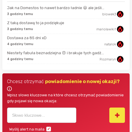
Jak na Domestos to nawet bardzo ładnie 😃 ale jeśli...
3 godziny temu
blowek3
7 s
Z taką dostawą to ja podziękuje
3 godziny temu
mariolawiki1
3 m
Dostawa za 85 dni xD
4 godziny temu
natalok
38 
Niestety fabuła beznadziejna 😞 i brakuje tych gadż...
4 godziny temu
Rozmaryn
2 g
Chcesz otrzymać
powiadomienie o nowej okazji?
Wpisz słowo kluczowe na które chcesz otrzymać powiadomienie
gdy pojawi się nowa okazja:
Wyślij alert na maila