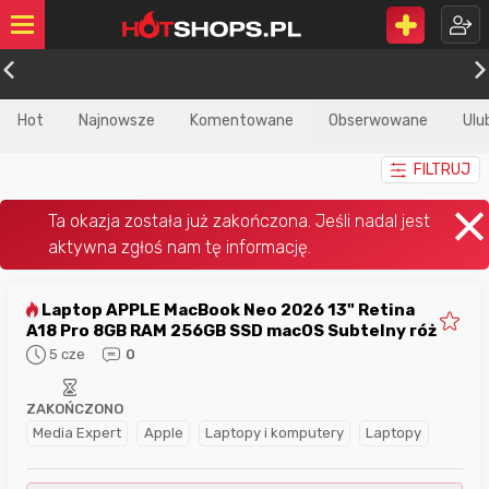
Hot
Najnowsze
Komentowane
Obserwowane
Ulu
FILTRUJ
Laptop APPLE MacBook Neo 2026 13" Retina
A18 Pro 8GB RAM 256GB SSD macOS Subtelny róż
5 cze
0
ZAKOŃCZONO
Media Expert
Apple
Laptopy i komputery
Laptopy