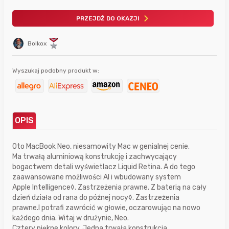
PRZEJDŹ DO OKAZJI
Bolkox
Wyszukaj podobny produkt w:
OPIS
Oto MacBook Neo, niesamowity Mac w genialnej cenie.
Ma trwałą aluminiową konstrukcję i zachwycający
bogactwem detali wyświetlacz Liquid Retina. A do tego
zaawansowane możliwości AI i wbudowany system
Apple Intelligence◊. Zastrzeżenia prawne. Z baterią na cały
dzień działa od rana do późnej nocy◊. Zastrzeżenia
prawne.I potrafi zawrócić w głowie, oczarowując na nowo
każdego dnia. Witaj w drużynie, Neo.
Cztery piękne kolory. Jedna trwała konstrukcja.