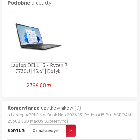
Podobne
produkty
Laptop DELL 15 - Ryzen 7
7730U | 15,6'' | Dotyk |
16GB | 512GB | Win11 |
Czarny
2399.00 zł
Komentarze
użytkowników
(0)
o Laptop APPLE MacBook Neo 2026 13" Retina A18 Pro 8GB RAM
256GB SSD macOS Subtelny róż
SORTUJ:
Od najstarszych