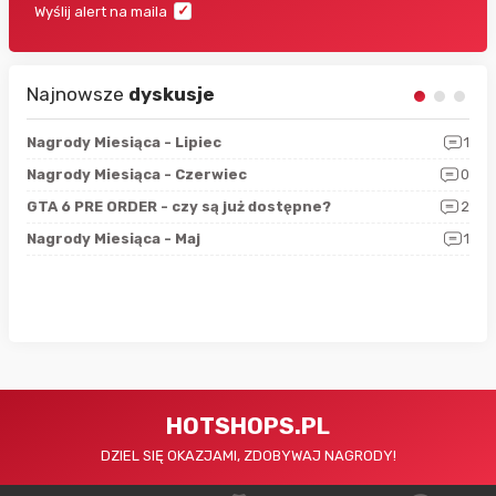
Wyślij alert na maila
Najnowsze
dyskusje
3
Nagrody Miesiąca - Lipiec
1
RAN
5
Nagrody Miesiąca - Czerwiec
0
Zno
4
GTA 6 PRE ORDER - czy są już dostępne?
2
Nag
0
Nagrody Miesiąca - Maj
1
Rap
HOTSHOPS.PL
DZIEL SIĘ OKAZJAMI, ZDOBYWAJ NAGRODY!