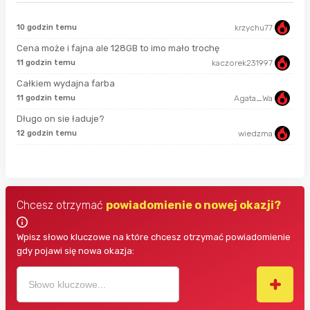
10 godzin temu
krzychu77
sek
Cena może i fajna ale 128GB to imo mało trochę
11 godzin temu
kaczorek231997
min
Całkiem wydajna farba
11 godzin temu
Agata_Wa
3 m
Długo on sie ładuje?
12 godzin temu
wiedzma
5 m
Chcesz otrzymać
powiadomienie o nowej okazji?
Wpisz słowo kluczowe na które chcesz otrzymać powiadomienie
gdy pojawi się nowa okazja: