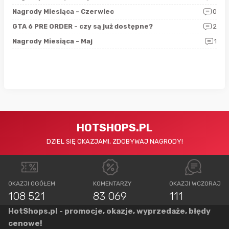
5
Nagrody Miesiąca - Czerwiec
0
Zno
4
GTA 6 PRE ORDER - czy są już dostępne?
2
Nag
0
Nagrody Miesiąca - Maj
1
Rap
HOTSHOPS.PL
DZIEL SIĘ OKAZJAMI, ZDOBYWAJ NAGRODY!
OKAZJI OGÓŁEM
KOMENTARZY
OKAZJI WCZORAJ
108 521
83 069
111
HotShops.pl - promocje, okazje, wyprzedaże, błędy
cenowe!