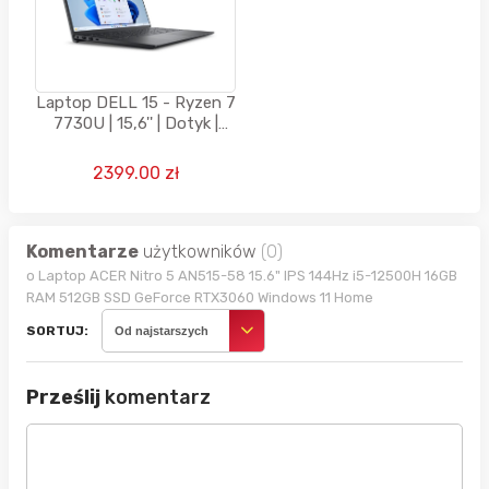
Laptop DELL 15 - Ryzen 7
7730U | 15,6'' | Dotyk |
16GB | 512GB | Win11 |
Czarny
2399.00 zł
Komentarze
użytkowników
(0)
o Laptop ACER Nitro 5 AN515-58 15.6" IPS 144Hz i5-12500H 16GB
RAM 512GB SSD GeForce RTX3060 Windows 11 Home
SORTUJ:
Od najstarszych
Prześlij
komentarz