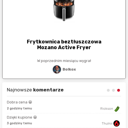
Frytkownica beztłuszczowa
Mozano Active Fryer
W poprzednim miesiącu wygrał
Bolkox
Najnowsze
komentarze
Dobra cena 😁
8 s
2 godziny temu
Rickson
Dzięki kupione 😁
17 
3 godziny temu
Thulnir