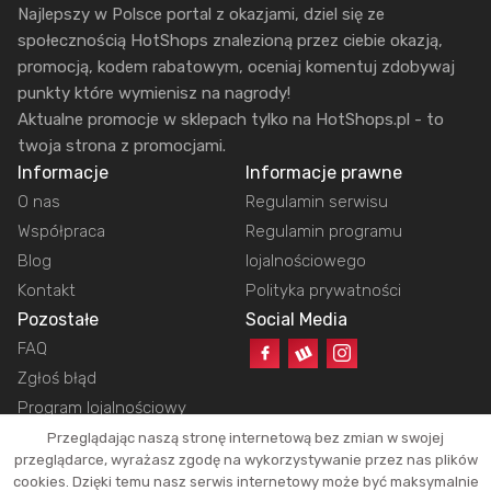
Najlepszy w Polsce portal z okazjami, dziel się ze
społecznością HotShops znalezioną przez ciebie okazją,
promocją, kodem rabatowym, oceniaj komentuj zdobywaj
punkty które wymienisz na nagrody!
Aktualne promocje w sklepach tylko na HotShops.pl - to
twoja strona z promocjami.
Informacje
Informacje prawne
O nas
Regulamin serwisu
Współpraca
Regulamin programu
Blog
lojalnościowego
Kontakt
Polityka prywatności
Pozostałe
Social Media
FAQ
Zgłoś błąd
Program lojalnościowy
Przeglądając naszą stronę internetową bez zmian w swojej
przeglądarce, wyrażasz zgodę na wykorzystywanie przez nas plików
cookies. Dzięki temu nasz serwis internetowy może być maksymalnie
Copyright © 2026 HotShops.pl - Wszelkie prawa zastrzeżone.