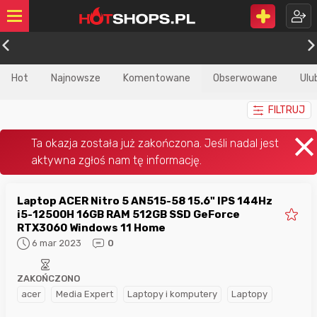
Hot
Najnowsze
Komentowane
Obserwowane
Ulu
FILTRUJ
Laptop ACER Nitro 5 AN515-58 15.6" IPS 144Hz
i5-12500H 16GB RAM 512GB SSD GeForce
RTX3060 Windows 11 Home
6 mar 2023
0
ZAKOŃCZONO
acer
Media Expert
Laptopy i komputery
Laptopy