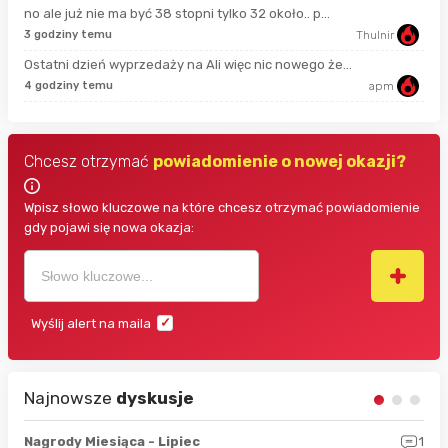
no ale już nie ma być 38 stopni tylko 32 około.. p...
42 
3 godziny temu
Thulnir
Ostatni dzień wyprzedaży na Ali więc nic nowego że...
44 
4 godziny temu
apm
Chcesz otrzymać
powiadomienie o nowej okazji?
Wpisz słowo kluczowe na które chcesz otrzymać powiadomienie
gdy pojawi się nowa okazja:
Wyślij alert na maila
Najnowsze
dyskusje
3
Nagrody Miesiąca - Lipiec
1
RAN