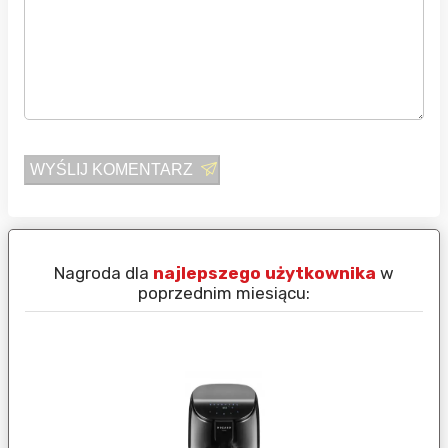
WYŚLIJ KOMENTARZ
Nagroda dla
najlepszego użytkownika
w
N
poprzednim miesiącu: