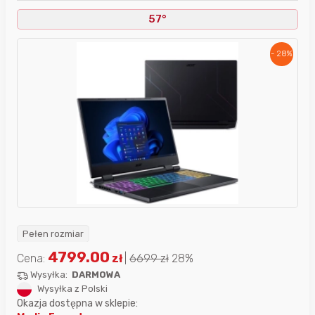
57°
- 28%
Pełen rozmiar
4799.00
Cena:
zł
|
6699
zł
28%
Wysyłka:
DARMOWA
Wysyłka z Polski
Okazja dostępna w sklepie: