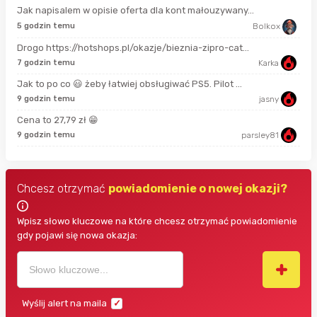
Jak napisalem w opisie oferta dla kont małouzywany...
9 s
5 godzin temu
Bolkox
Drogo https://hotshops.pl/okazje/bieznia-zipro-cat...
2 m
7 godzin temu
Karka
Jak to po co 😃 żeby łatwiej obsługiwać PS5. Pilot ...
11 
9 godzin temu
jasny
Cena to 27,79 zł 😁
18 
9 godzin temu
parsley81
Chcesz otrzymać
powiadomienie o nowej okazji?
Wpisz słowo kluczowe na które chcesz otrzymać powiadomienie
gdy pojawi się nowa okazja:
Wyślij alert na maila