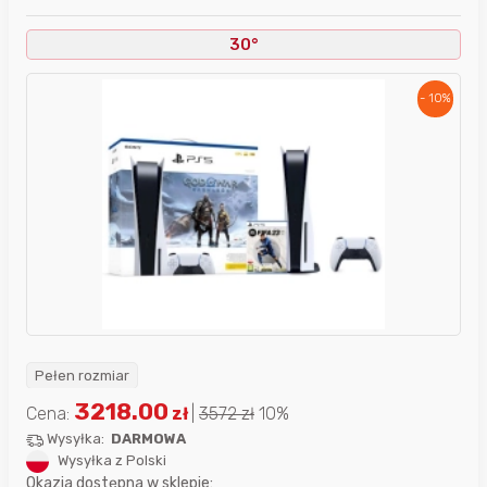
30°
- 10%
Pełen rozmiar
3218.00
Cena:
zł
|
3572
zł
10%
Wysyłka:
DARMOWA
Wysyłka z Polski
Okazja dostępna w sklepie: