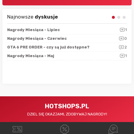
Najnowsze
dyskusje
3
Nagrody Miesiąca - Lipiec
1
RAN
5
Nagrody Miesiąca - Czerwiec
0
Zno
4
GTA 6 PRE ORDER - czy są już dostępne?
2
Nag
0
Nagrody Miesiąca - Maj
1
Rap
HOTSHOPS.PL
DZIEL SIĘ OKAZJAMI, ZDOBYWAJ NAGRODY!