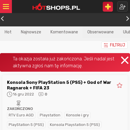
Hot
Najnowsze
Komentowane
Obserwowane
Ulu
FILTRUJ
Konsola Sony PlayStation 5 (PS5) + God of War
Ragnarok + FIFA 23
16 gru 2022
0
ZAKOŃCZONO
RTV Euro AGD
Playstation
Konsole i gry
PlayStation 5 (PS5)
Konsola Playstation 5 (PS5)