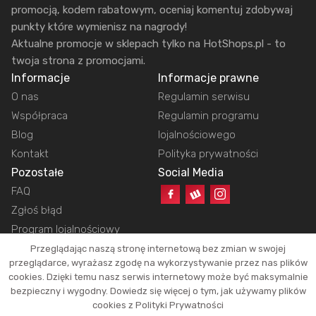
promocją, kodem rabatowym, oceniaj komentuj zdobywaj
punkty które wymienisz na nagrody!
Aktualne promocje w sklepach tylko na HotShops.pl - to
twoja strona z promocjami.
Informacje
Informacje prawne
O nas
Regulamin serwisu
Współpraca
Regulamin programu
Blog
lojalnościowego
Kontakt
Polityka prywatności
Pozostałe
Social Media
FAQ
Zgłoś błąd
Program lojalnościowy
Przeglądając naszą stronę internetową bez zmian w swojej
przeglądarce, wyrażasz zgodę na wykorzystywanie przez nas plików
cookies. Dzięki temu nasz serwis internetowy może być maksymalnie
Copyright © 2026 HotShops.pl - Wszelkie prawa zastrzeżone.
bezpieczny i wygodny. Dowiedz się więcej o tym, jak używamy plików
Jako partnerzy możemy otrzymać prowizję za dokonanie zakupów z naszych
cookies z Polityki Prywatności
linków. Dzięki temu jesteśmy w stanie utrzymać działanie naszego portalu.