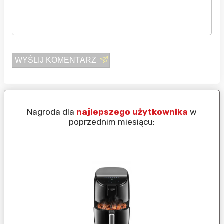
WYŚLIJ KOMENTARZ
Nagroda dla
najlepszego użytkownika
w
N
poprzednim miesiącu: