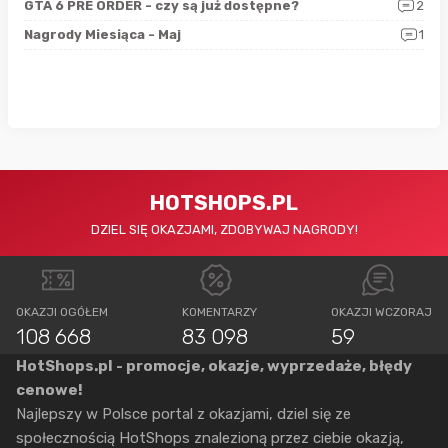
4
GTA 6 PRE ORDER - czy są już dostępne?
2
Nag
0
Nagrody Miesiąca - Maj
1
Rap
HOTSHOPS.PL
DZIEL SIĘ OKAZJAMI, ZDOBYWAJ NAGRODY!
OKAZJI OGÓŁEM
KOMENTARZY
OKAZJI WCZORAJ
108 668
83 098
59
HotShops.pl - promocje, okazje, wyprzedaże, błędy
cenowe!
Najlepszy w Polsce portal z okazjami, dziel się ze
społecznością HotShops znalezioną przez ciebie okazją,