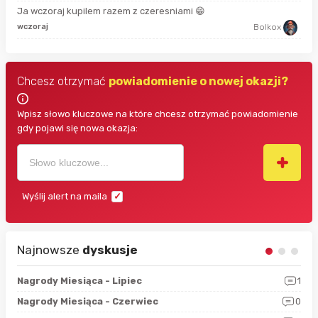
Ja wczoraj kupilem razem z czeresniami 😁
3 g
wczoraj
Bolkox
Chcesz otrzymać
powiadomienie o nowej okazji?
Wpisz słowo kluczowe na które chcesz otrzymać powiadomienie
gdy pojawi się nowa okazja:
Wyślij alert na maila
Najnowsze
dyskusje
3
Nagrody Miesiąca - Lipiec
1
RAN
5
Nagrody Miesiąca - Czerwiec
0
Zno