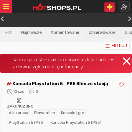
Hot
Najnowsze
Komentowane
Obserwowane
Ulu
FILTRUJ
Konsola Playstation 5 - PS5 Slim ze stacją
10 cze
0
ZAKOŃCZONO
Aliexpress
Playstation
Konsole i gry
PlayStation 5 (PS5)
Konsola Playstation 5 (PS5)