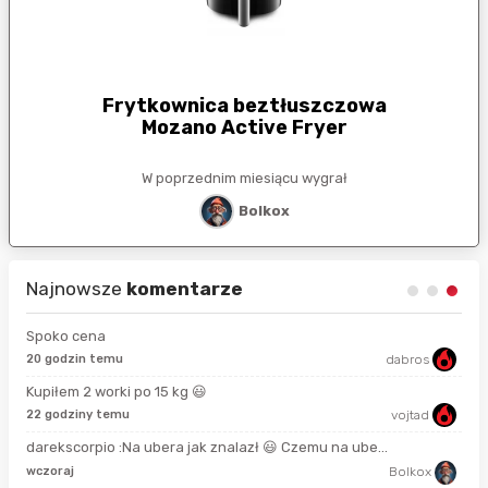
Frytkownica beztłuszczowa
Mozano Active Fryer
W poprzednim miesiącu wygrał
Bolkox
Najnowsze
komentarze
Spoko cena
20 godzin temu
dabros
17 
Kupiłem 2 worki po 15 kg 😃
22 godziny temu
vojtad
2 g
darekscorpio :Na ubera jak znalazł 😃 Czemu na ube...
2 g
wczoraj
Bolkox