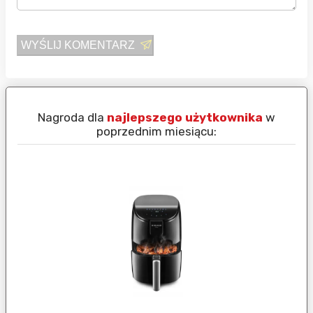
WYŚLIJ KOMENTARZ
Nagroda dla
najlepszego użytkownika
w
N
poprzednim miesiącu: