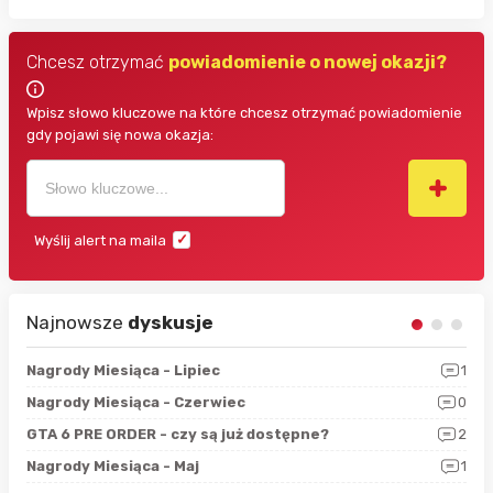
Chcesz otrzymać
powiadomienie o nowej okazji?
Wpisz słowo kluczowe na które chcesz otrzymać powiadomienie
gdy pojawi się nowa okazja:
Wyślij alert na maila
Najnowsze
dyskusje
3
Nagrody Miesiąca - Lipiec
1
RAN
5
Nagrody Miesiąca - Czerwiec
0
Zno
4
GTA 6 PRE ORDER - czy są już dostępne?
2
Nag
0
Nagrody Miesiąca - Maj
1
Rap