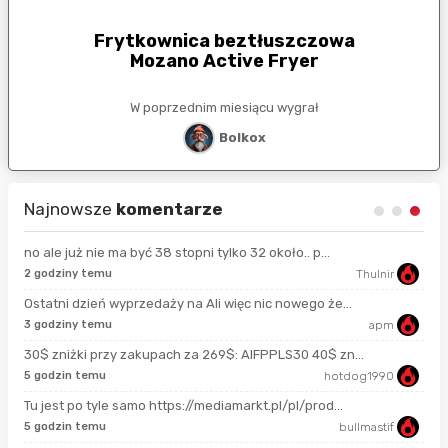
Frytkownica beztłuszczowa
Mozano Active Fryer
W poprzednim miesiącu wygrał
Bolkox
Najnowsze
komentarze
no ale już nie ma być 38 stopni tylko 32 około.. p...
2 godziny temu
Thulnir
5 s
Ostatni dzień wyprzedaży na Ali więc nic nowego że...
3 godziny temu
apm
2 m
30$ zniżki przy zakupach za 269$: AIFPPLS30 40$ zn...
5 godzin temu
hotdog1990
11 
Tu jest po tyle samo https://mediamarkt.pl/pl/prod...
5 godzin temu
bullmastif
god