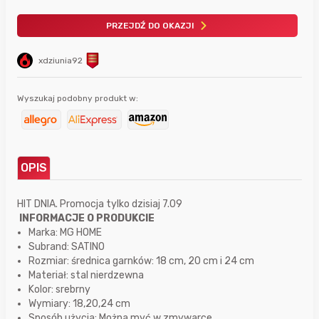
PRZEJDŹ DO OKAZJI
xdziunia92
Wyszukaj podobny produkt w:
OPIS
HIT DNIA. Promocja tylko dzisiaj 7.09
INFORMACJE O PRODUKCIE
Marka: MG HOME
Subrand: SATINO
Rozmiar: średnica garnków: 18 cm, 20 cm i 24 cm
Materiał: stal nierdzewna
Kolor: srebrny
Wymiary: 18,20,24 cm
Sposób użycia: Można myć w zmywarce