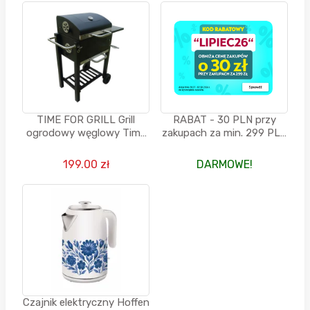
TIME FOR GRILL Grill
RABAT - 30 PLN przy
ogrodowy węglowy Time
zakupach za min. 299 PLN
For Grill, premium, z
+ darmowa dostawa z
pokrywą
ORLEN PACZKA -
199.00 zł
DARMOWE!
BIEDRONKA HOME
Czajnik elektryczny Hoffen