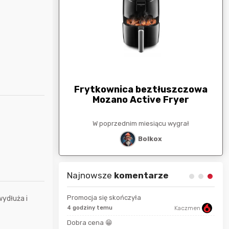
arunkowa
G
250zł
Frytkownica beztłuszczowa
Mozano Active Fryer
esiącu wygrał
W poprzednim miesiącu wygrał
stat
Bolkox
Najnowsze
komentarze
Promocja się skończyła
wydłuża i
4 godziny temu
Kaczmen
2 go
MarcinG
Dobra cena 😁