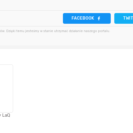
2 godziny temu
JackHammer
3 godziny temu
2 godziny temu
zaq111
FACEBOOK
TWI
4 godziny temu
w. Dzięki temu jesteśmy w stanie utrzymać działanie naszego portalu.
3 godziny temu
sudi242
4 godziny temu
y LaQ