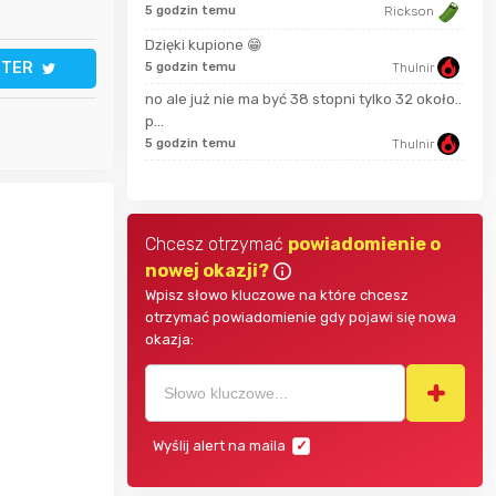
2 go
5 godzin temu
Rickson
Dzięki kupione 😁
Somatoliberyna
2 go
TTER
5 godzin temu
Thulnir
no ale już nie ma być 38 stopni tylko 32 około..
wiesieky6
3 go
p...
5 godzin temu
Thulnir
tomunios
Chcesz otrzymać
powiadomienie o
nowej okazji?
Wpisz słowo kluczowe na które chcesz
otrzymać powiadomienie gdy pojawi się nowa
okazja:
Wyślij alert na maila