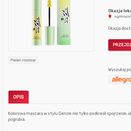
Okazja lok
ogólnopo
Okazja dost
Gofrownica GÖTZE & JENSEN
PRZEJDŹ
a beztłuszczowa
DW900 1600W
Active Fryer
Pełen rozmiar
Wyszukaj po
im miesiącu wygrał
Bolkox
OPIS
Kolorowa mascara w stylu Genzie nie tylko podkreśli spojrzenie,
pogrubia.
4 godziny temu
Kaczmen