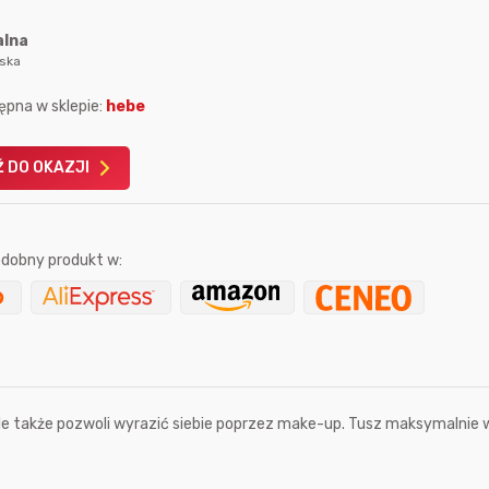
alna
lska
ępna w sklepie:
hebe
Karta podarunkowa
Karta pod
 DO OKAZJI
Allegro 150zł
Amazon 
W poprzednim mi
dobny produkt w:
Le
 ale także pozwoli wyrazić siebie poprzez make-up. Tusz maksymalnie 
2 godziny temu
666aro666
3 godziny temu