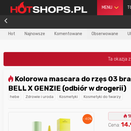
MENU
T
Hot
Najnowsze
Komentowane
Obserwowane
U
Kolorowa mascara do rzęs 03 brave, 6 g
dla
najlepszego
Nagroda dla
najlepszego
BELL X GENZIE (odbiór w drogerii)
ika
w poprzednim
użytkownika
w tym miesiącu:
iesiącu:
hebe
Zdrowie i uroda
Kosmetyki
Kosmetyki do twarzy
1
- 40%
14
Cena: