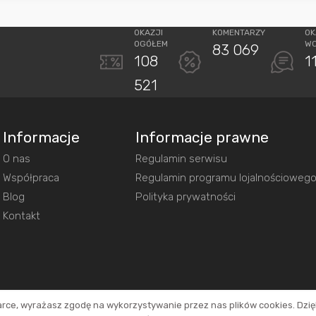
OKAZJI
KOMENTARZY
OK
OGÓŁEM
W
83 069
108
1
521
Informacje
Informacje prawne
O nas
Regulamin serwisu
Współpraca
Regulamin programu lojalnościoweg
Blog
Polityka prywatności
Kontakt
arce, wyrażasz zgodę na wykorzystywanie przez nas plików cookies. Dzi