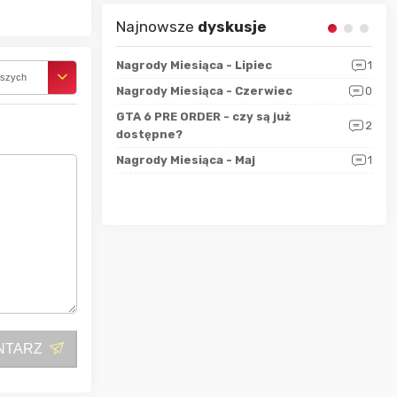
Najnowsze
dyskusje
sza?
3
Nagrody Miesiąca - Lipiec
1
RAN
rszych
 logicznie
Nagrody Miesiąca - Czerwiec
0
Zno
5
ALL
GTA 6 PRE ORDER - czy są już
2
4
dostępne?
Nag
rzec
0
Nagrody Miesiąca - Maj
1
Rapo
Hot
NTARZ