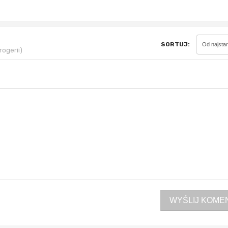
Sferis - czemu odstra
SORTUJ:
Od najsta
rogerii)
Czy moze ktos to jakos
wytłumaczyc.
Katalog nagród
Nagrody Miesiąca - Ma
WYŚLIJ KOME