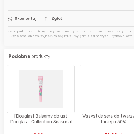
5 godzin temu
Rickson
5 godzin temu
Thulnir
Skomentuj
Zgłoś
Jako partnerzy możemy otrzymać prowizję za dokonanie zakupów z naszych linkó
Okazje oraz ich atrakcyjność zależą tylko i wyłącznie od naszych użytkowników.
5 godzin temu
Thulnir
Podobne
produkty
[Douglas] Balsamy do ust
Wszystkie sera do twarz
Douglas - Collection Seasonal
taniej o 50%
Lip Balm