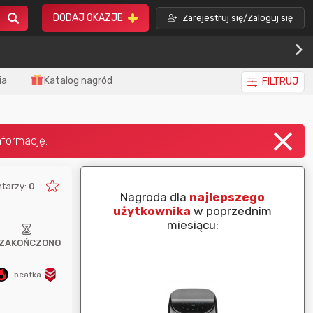
DODAJ OKAZJE
Zarejestruj się/Zaloguj się
ia
Katalog nagród
FILTRUJ
tarzy:
0
piej ocenianą
Nagroda dla
najlepszego
nim miesiącu:
użytkownika
w poprzednim
miesiącu:
ZAKOŃCZONO
beatka