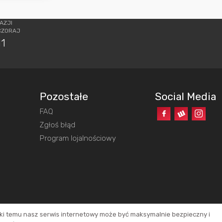
AZJI
CZORAJ
11
Pozostałe
Social Media
FAQ
o
Zgłoś błąd
Program lojalnościowy
ęki temu nasz serwis internetowy może być maksymalnie bezpieczny i