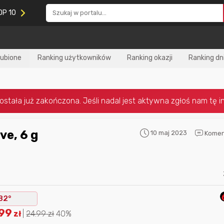
OP 10
lubione
Ranking użytkowników
Ranking okazji
Ranking dn
10 maj 2023
Komen
Nagroda za
najlepiej ocenianą
Nagroda za
najle
okazję
w tym miesiącu:
okazję
w poprzed
82°
.99
zł
|
24.99
zł
40%