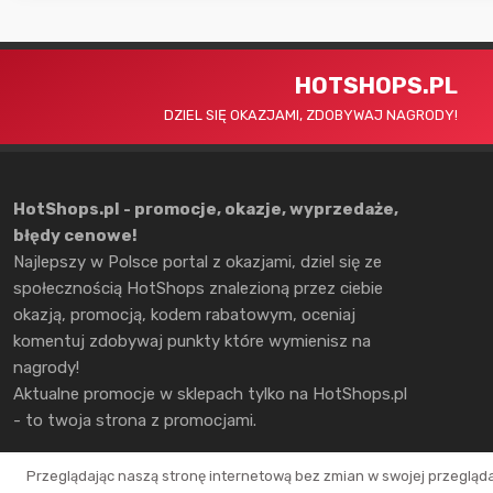
HOTSHOPS.PL
DZIEL SIĘ OKAZJAMI, ZDOBYWAJ NAGRODY!
HotShops.pl - promocje, okazje, wyprzedaże,
błędy cenowe!
Najlepszy w Polsce portal z okazjami, dziel się ze
społecznością HotShops znalezioną przez ciebie
okazją, promocją, kodem rabatowym, oceniaj
komentuj zdobywaj punkty które wymienisz na
nagrody!
Aktualne promocje w sklepach tylko na HotShops.pl
- to twoja strona z promocjami.
Przeglądając naszą stronę internetową bez zmian w swojej przegląd