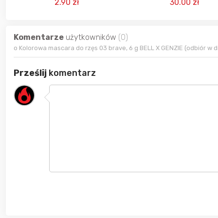
2.90 zł
30.00 zł
Komentarze
użytkowników
(0)
o Kolorowa mascara do rzęs 03 brave, 6 g BELL X GENZIE (odbiór w d
Prześlij
komentarz