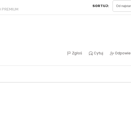
SORTUJ:
Od najsta
KO PREMIUM
Sferis - czemu odstra
Czy moze ktos to jakos
wytłumaczyc.
Katalog nagród
Nagrody Miesiąca - Ma
Zgłoś
Cytuj
Odpowie