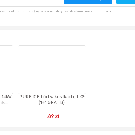
2 godziny temu
w. Dzięki temu jesteśmy w stanie utrzymać działanie naszego portalu.
47 minut temu
kaczorek231997
4 godziny temu
48 minut temu
Agata_Wa
4 godziny temu
y 14kW
PURE ICE Lód w kostkach, 1 KG
iki
(1+1 GRATIS)
1.89 zł