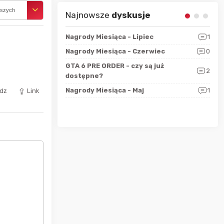
rszych
Najnowsze
dyskusje
sza?
3
Nagrody Miesiąca - Lipiec
1
RAN
 logicznie
Nagrody Miesiąca - Czerwiec
0
Zno
5
ALL
GTA 6 PRE ORDER - czy są już
2
4
dostępne?
Nag
rzec
0
Nagrody Miesiąca - Maj
1
Rapo
dz
Link
Hot