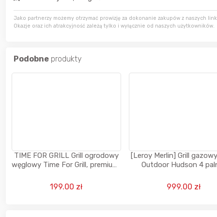
7 godzin temu
JackHammer
Jako partnerzy możemy otrzymać prowizję za dokonanie zakupów z naszych linkó
Okazje oraz ich atrakcyjność zależą tylko i wyłącznie od naszych użytkowników.
7 godzin temu
zaq111
8 godzin temu
sudi242
Podobne
produkty
TIME FOR GRILL Grill ogrodowy
[Leroy Merlin] Grill gazow
węglowy Time For Grill, premium,
Outdoor Hudson 4 paln
z pokrywą
Naterial
199.00 zł
999.00 zł