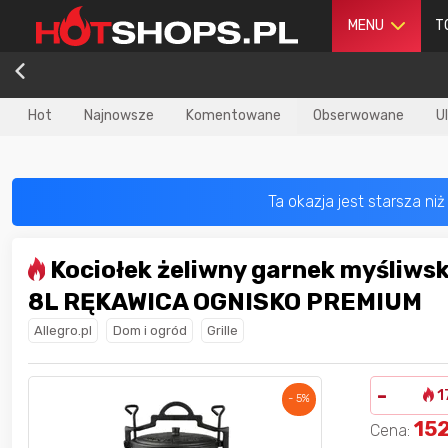
MENU
T
Hot
Najnowsze
Komentowane
Obserwowane
U
Kociołek żeliwny garnek myśliwski węgierski
dla
najlepszego
Nagroda dla
najlepszego
8L RĘKAWICA OGNISKO PREMIUM
ika
w poprzednim
użytkownika
w tym miesiącu:
iesiącu:
Allegro.pl
Dom i ogród
Grille
-
1
- 5%
15
Cena: