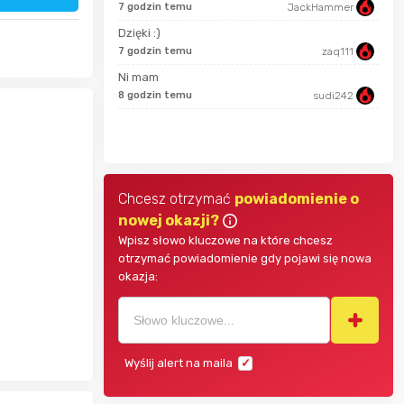
7 godzin temu
JackHammer
adambak
Dzięki :)
7 godzin temu
zaq111
47 m
Ni mam
Ays
8 godzin temu
sudi242
48 m
kkk
Chcesz otrzymać
powiadomienie o
nowej okazji?
Wpisz słowo kluczowe na które chcesz
otrzymać powiadomienie gdy pojawi się nowa
okazja:
Wyślij alert na maila