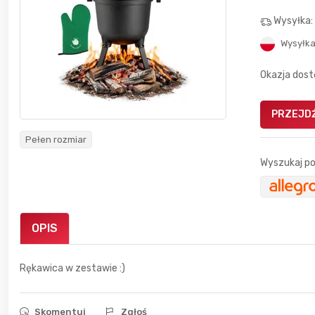
Wysyłka
Wysyłka
Okazja dost
Gofrownica GÖTZE & JENSEN
PRZEJDŹ
a beztłuszczowa
DW900 1600W
Active Fryer
Pełen rozmiar
Wyszukaj po
im miesiącu wygrał
Bolkox
OPIS
Rękawica w zestawie :)
7 godzin temu
666aro666
Skomentuj
Zgłoś