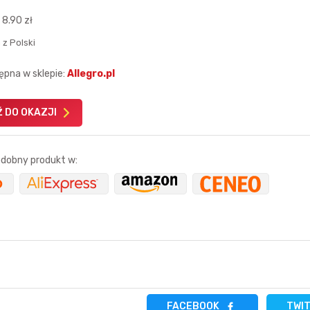
:
8.90 zł
 z Polski
ępna w sklepie:
Allegro.pl
Karta podarunkowa
Karta pod
 DO OKAZJI
Allegro 150zł
Amazon 
W poprzednim mi
dobny produkt w:
Le
11 sekund temu
trudlewski
godzinę temu
4 minuty temu
krzychu77
FACEBOOK
TWI