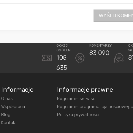
WYŚLIJ KOME
OKAZJI
KOMENTARZY
OK
OGÓŁEM
W
83 090
108
8
635
Informacje
Informacje prawne
O nas
Regulamin serwisu
Współpraca
Regulamin programu lojalnościoweg
Blog
Polityka prywatności
Kontakt