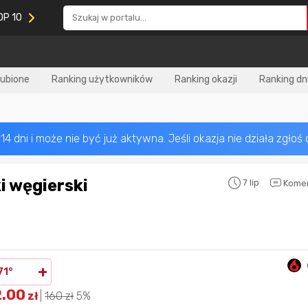
OP 10
lubione
Ranking użytkowników
Ranking okazji
Ranking dn
7 lip
Kome
Nagroda za
najlepiej ocenianą
Nagroda za
najle
okazję
w tym miesiącu:
okazję
w poprzed
+
71°
2.00
zł
|
160
zł
5%