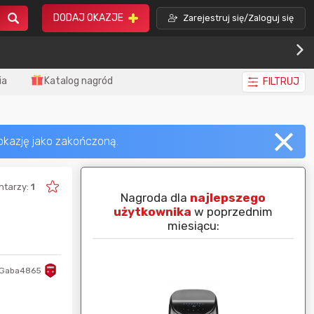
DODAJ OKAZJE
Zarejestruj się/Zaloguj się
ia
Katalog nagród
FILTRUJ
ntarzy:
1
piej ocenianą
Nagroda dla
najlepszego
nim miesiącu:
użytkownika
w poprzednim
miesiącu:
Gaba4865