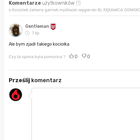
Komentarze
użytkowników
(1)
o Kociołek żeliwny garnek myśliwski węgierski 8L RĘKAWICA OGNIS
Gentleman
7 lip
Ale bym zjadł takiego kociołka
0
0
Czy ta opinia była pomocna ?
Prześlij
komentarz