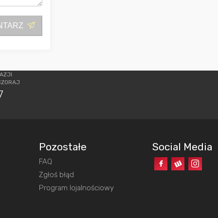
NTARZ
AZJI
CZORAJ
7
Pozostałe
Social Media
FAQ
o
Zgłoś błąd
Program lojalnościowy