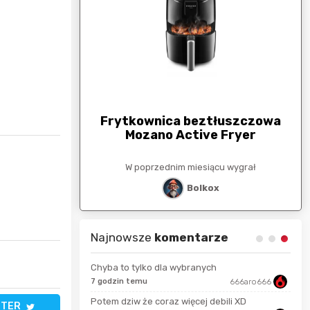
arunkowa
G
250zł
Frytkownica beztłuszczowa
Mozano Active Fryer
esiącu wygrał
W poprzednim miesiącu wygrał
stat
Bolkox
Najnowsze
komentarze
Chyba to tylko dla wybranych
wiedzma
7 godzin temu
666aro666
11 s
Potem dziw że coraz więcej debili XD
4 mi
TTER