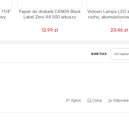
1 1/4″
Papier do drukarki CANON Black
Vicloon Lampa LED z
owy
Label Zero A4 500 arkuszy
ruchu, akumulatorowa
możliwość ściemnian
USB-C
Sferis - czemu odstra
12.99 zł
23.46 zł
Czy moze ktos to jakos
wytłumaczyc.
Katalog nagród
SORTUJ:
Od najsta
Nagrody Miesiąca - Ma
Zgłoś
Cytuj
Odpowie