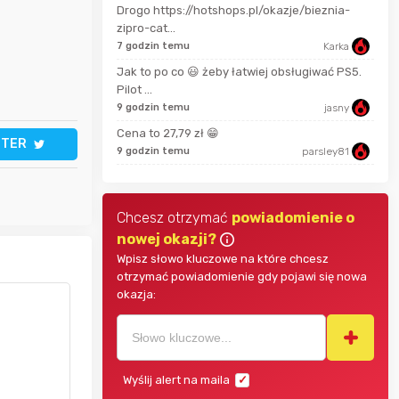
Drogo https://hotshops.pl/okazje/bieznia-
Pinkny
2 mi
zipro-cat...
7 godzin temu
Karka
darekscorpio
11 m
Jak to po co 😃 żeby łatwiej obsługiwać PS5.
Pilot ...
9 godzin temu
jasny
18 m
Bolkox
Cena to 27,79 zł 😁
TTER
9 godzin temu
parsley81
Chcesz otrzymać
powiadomienie o
nowej okazji?
Wpisz słowo kluczowe na które chcesz
otrzymać powiadomienie gdy pojawi się nowa
okazja:
Wyślij alert na maila