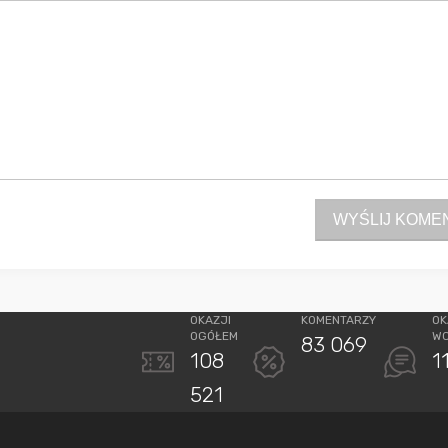
WYŚLIJ KOME
OKAZJI
KOMENTARZY
OK
OGÓŁEM
W
83 069
108
1
521