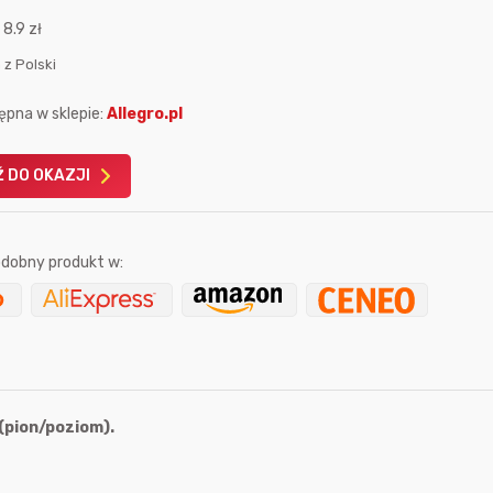
:
8.9 zł
 z Polski
ępna w sklepie:
Allegro.pl
Karta podarunkowa
Karta pod
 DO OKAZJI
Allegro 150zł
Amazon 
W poprzednim mi
dobny produkt w:
Le
(pion/poziom).
9 sekund temu
Mostek
godzinę temu