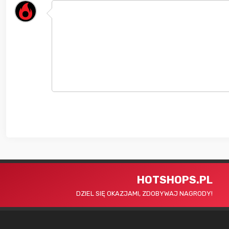
HOTSHOPS.PL
DZIEL SIĘ OKAZJAMI, ZDOBYWAJ NAGRODY!