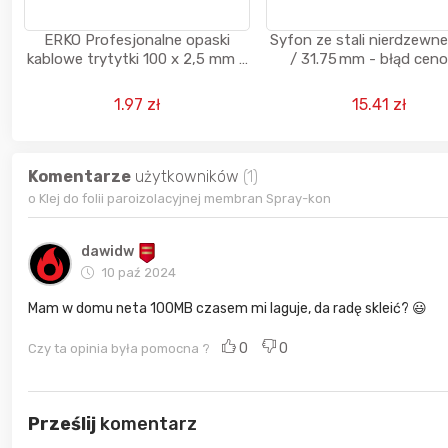
ERKO Profesjonalne opaski
Syfon ze stali nierdzewne 
kablowe trytytki 100 x 2,5 mm -
/ 31.75 mm - błąd cen
100 sztuk - błąd cenowy
1.97 zł
15.41 zł
Komentarze
użytkowników
(1)
o Klej do folii paroizolacyjnej membran Spray-kon
dawidw
10 paź 2024
Mam w domu neta 100MB czasem mi laguje, da radę skleić? 😃
0
0
Czy ta opinia była pomocna ?
Prześlij
komentarz