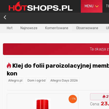
MENU
T
Hot
Najnowsze
Komentowane
Obserwowane
U
Klej do folii paroizolacyjnej membran Spray-
dla
najlepszego
Nagroda dla
najlepszego
kon
ika
w poprzednim
użytkownika
w tym miesiącu:
iesiącu:
Allegro.pl
Dom i ogród
Allegro Days 2026
2
- 17%
23
Cena: