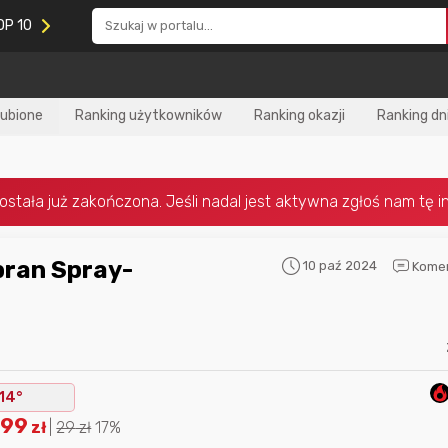
OP 10
lubione
Ranking użytkowników
Ranking okazji
Ranking dn
10 paź 2024
Kome
Nagroda za
najlepiej ocenianą
Nagroda za
najle
okazję
w tym miesiącu:
okazję
w poprzed
14°
.99
zł
|
29
zł
17%