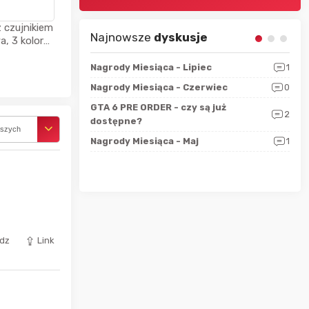
 czujnikiem
Najnowsze
dyskusje
, 3 kolory,
ia + kabel
sza?
3
Nagrody Miesiąca - Lipiec
1
RAN
 logicznie
Nagrody Miesiąca - Czerwiec
0
Zno
5
ALL
GTA 6 PRE ORDER - czy są już
2
4
dostępne?
Nag
rszych
rzec
0
Nagrody Miesiąca - Maj
1
Rapo
Hot
dz
Link