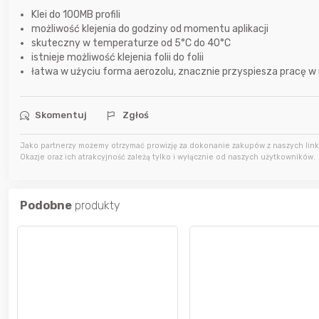
Klei do 100MB profili
możliwość klejenia do godziny od momentu aplikacji
7 godzin temu
Karka
skuteczny w temperaturze od 5°C do 40°C
istnieje możliwość klejenia folii do folii
łatwa w użyciu forma aerozolu, znacznie przyspiesza pracę w 
9 godzin temu
jasny
Skomentuj
Zgłoś
9 godzin temu
parsley81
Jako partnerzy możemy otrzymać prowizję za dokonanie zakupów z naszych linkó
Okazje oraz ich atrakcyjność zależą tylko i wyłącznie od naszych użytkowników.
Podobne
produkty