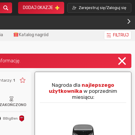
DODAJ OKAZJE
Zarejestruj się/Zaloguj się
ia
Katalog nagród
FILTRUJ
ntarzy:
1
piej ocenianą
Nagroda dla
najlepszego
nim miesiącu:
użytkownika
w poprzednim
miesiącu:
ZAKOŃCZONO
BBigBen