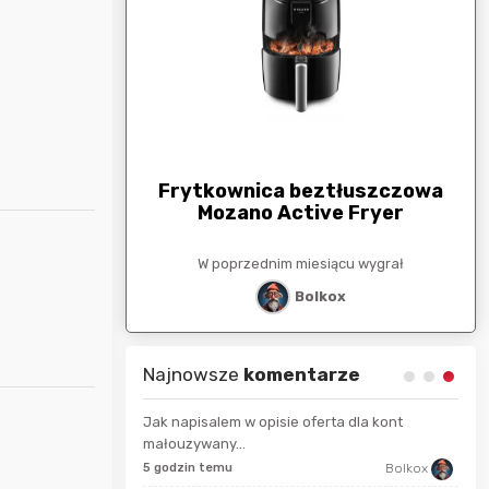
arunkowa
G
250zł
Frytkownica beztłuszczowa
Mozano Active Fryer
esiącu wygrał
W poprzednim miesiącu wygrał
stat
Bolkox
Najnowsze
komentarze
Jak napisalem w opisie oferta dla kont
małouzywany...
9 se
Maciejlak
5 godzin temu
Bolkox