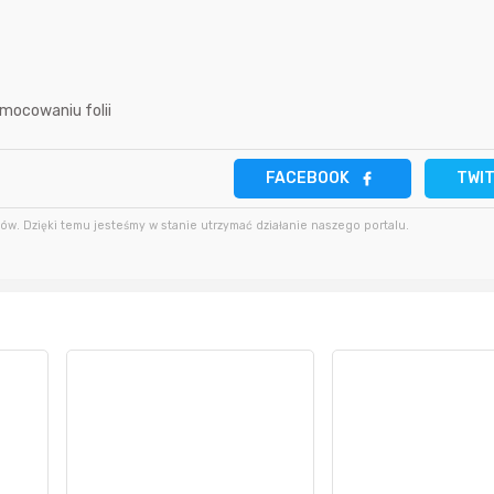
2 minuty temu
bartekcmg
4 godziny temu
11 minut temu
krzys837
4 godziny temu
mocowaniu folii
18 minut temu
wiilow23
5 godzin temu
FACEBOOK
TWI
w. Dzięki temu jesteśmy w stanie utrzymać działanie naszego portalu.