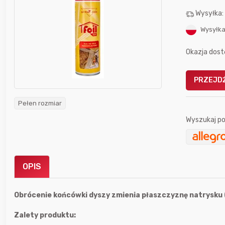
Wysyłka
Wysyłka
Okazja dost
Gofrownica GÖTZE & JENSEN
PRZEJDŹ
a beztłuszczowa
DW900 1600W
Active Fryer
Pełen rozmiar
Wyszukaj po
im miesiącu wygrał
Bolkox
OPIS
Obrócenie końcówki dyszy zmienia płaszczyznę natrysku 
Zalety produktu:
5 godzin temu
Bolkox