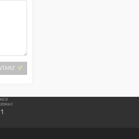
NTARZ
AZJI
CZORAJ
11