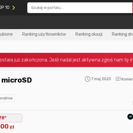
OP 10
lubione
Ranking użytkowników
Ranking okazji
Ranking dn
7 maj 2023
Komen
Nagroda za
najlepiej ocenianą
Nagroda za
najle
okazję
w tym miesiącu:
okazję
w poprzed
pendrive
78°
.00
zł