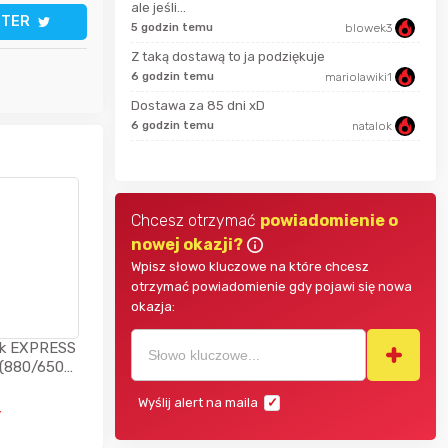
ale jeśli...
USSAgent
TTER
5 godzin temu
blowek3
2 go
Z taką dostawą to ja podziękuje
adrian11
6 godzin temu
mariolawiki1
2 go
Dostawa za 85 dni xD
Zgred
6 godzin temu
natalok
2 go
Chcesz otrzymać
powiadomienie o
nowej okazji?
Wpisz słowo kluczowe na które chcesz
otrzymać powiadomienie gdy pojawi się nowa
okazja:
isk EXPRESS
(880/650
U3 UHS
Wyślij alert na maila
ł