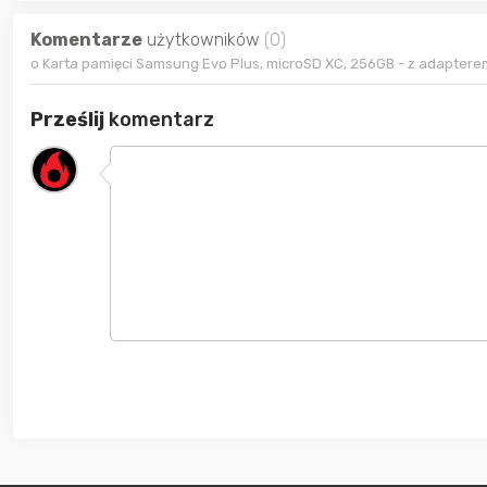
Komentarze
użytkowników
(0)
o Karta pamięci Samsung Evo Plus, microSD XC, 256GB - z adaptere
Prześlij
komentarz