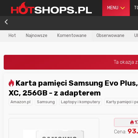
MENU
T
Hot
Najnowsze
Komentowane
Obserwowane
U
Karta pamięci Samsung Evo Plus, microSD
dla
najlepszego
Nagroda dla
najlepszego
XC, 256GB - z adapterem
ika
w poprzednim
użytkownika
w tym miesiącu:
iesiącu:
Amazon.pl
Samsung
Laptopy i komputery
Karty pamięci i 
1
93
Cena: