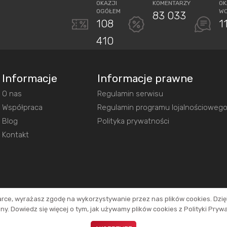
OKAZJI
KOMENTARZY
OK
OGÓŁEM
W
83 033
108
1
410
Informacje
Informacje prawne
O nas
Regulamin serwisu
Współpraca
Regulamin programu lojalnościoweg
Blog
Polityka prywatności
Kontakt
arce, wyrażasz zgodę na wykorzystywanie przez nas plików cookies. Dzi
y. Dowiedz się więcej o tym, jak używamy plików cookies z Polityki Pryw
inków. Dzięki temu jesteśmy w stanie utrzymać działanie naszego portalu.