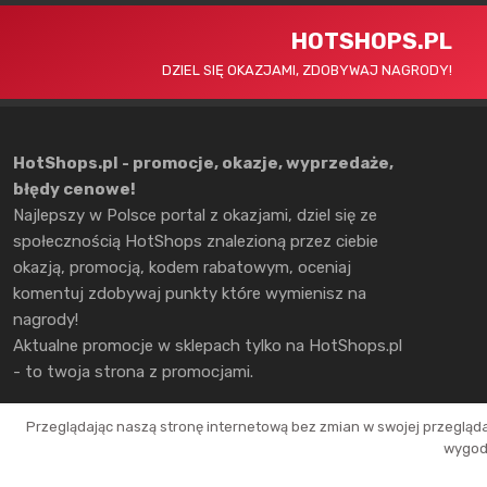
HOTSHOPS.PL
DZIEL SIĘ OKAZJAMI, ZDOBYWAJ NAGRODY!
HotShops.pl - promocje, okazje, wyprzedaże,
błędy cenowe!
Najlepszy w Polsce portal z okazjami, dziel się ze
społecznością HotShops znalezioną przez ciebie
okazją, promocją, kodem rabatowym, oceniaj
komentuj zdobywaj punkty które wymienisz na
nagrody!
Aktualne promocje w sklepach tylko na HotShops.pl
- to twoja strona z promocjami.
Przeglądając naszą stronę internetową bez zmian w swojej przegląd
wygodn
Copyright © 2026 HotShops.pl - Wszelkie prawa zastrzeżone.
Jako partnerzy możemy otrzymać prowizję za dokonanie zakupów z naszych l