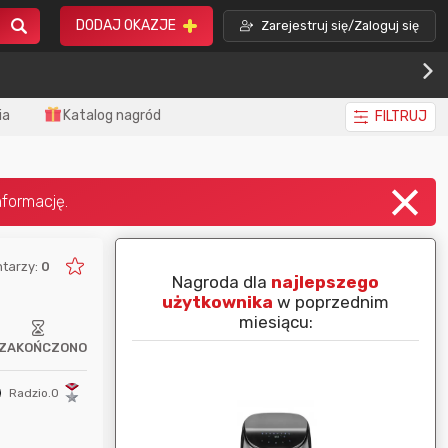
DODAJ OKAZJE
Zarejestruj się/Zaloguj się
ia
Katalog nagród
FILTRUJ
tarzy:
0
piej ocenianą
Nagroda dla
najlepszego
nim miesiącu:
użytkownika
w poprzednim
miesiącu:
ZAKOŃCZONO
Radzio.O