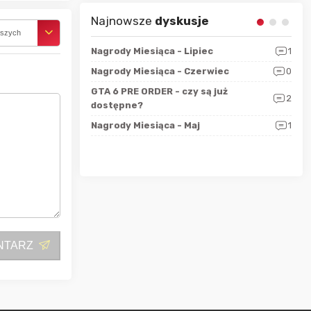
Najnowsze
dyskusje
rszych
sza?
3
Nagrody Miesiąca - Lipiec
1
RAN
 logicznie
Nagrody Miesiąca - Czerwiec
0
Zno
5
ALL
GTA 6 PRE ORDER - czy są już
2
4
dostępne?
Nag
rzec
0
Nagrody Miesiąca - Maj
1
Rapo
Hot
NTARZ