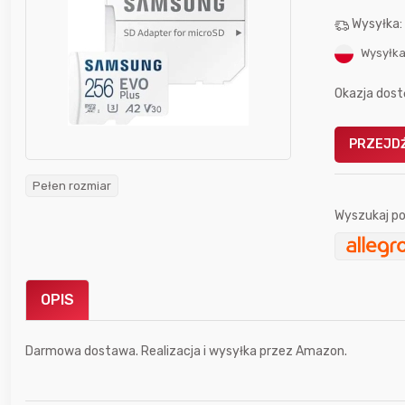
Wysyłka
Wysyłka
Okazja dost
Gofrownica GÖTZE & JENSEN
PRZEJDŹ
a beztłuszczowa
DW900 1600W
Active Fryer
Pełen rozmiar
Wyszukaj po
im miesiącu wygrał
Bolkox
OPIS
Darmowa dostawa. Realizacja i wysyłka przez Amazon.
4 godziny temu
Qwarrttet