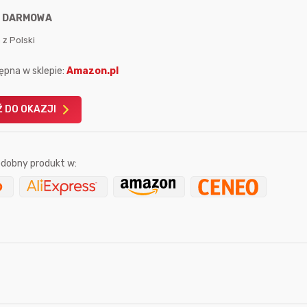
:
DARMOWA
 z Polski
ępna w sklepie:
Amazon.pl
Karta podarunkowa
Karta pod
 DO OKAZJI
Allegro 150zł
Amazon 
W poprzednim mi
dobny produkt w:
Le
4 godziny temu
13 sekund temu
Karka