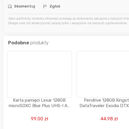
Skomentuj
Zgłoś
5 godzin temu
blowek3
Jako partnerzy możemy otrzymać prowizję za dokonanie zakupów z naszych linkó
6 godzin temu
mariolawiki1
Okazje oraz ich atrakcyjność zależą tylko i wyłącznie od naszych użytkowników.
6 godzin temu
natalok
Podobne
produkty
Karta pamięci Lexar 128GB
Pendrive 128GB Kings
microSDXC Blue Plus UHS-I A2
DataTraveler Exodia DT
V30
3.2 DTX
99.00 zł
44.98 zł