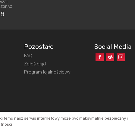
AZJI
CZORAJ
18
Pozostałe
Social Media
FAQ
o
Zgłoś błąd
Program lojalnościowy
ęki temu nasz serwis internetowy może być maksymalnie bezpieczny i
atności