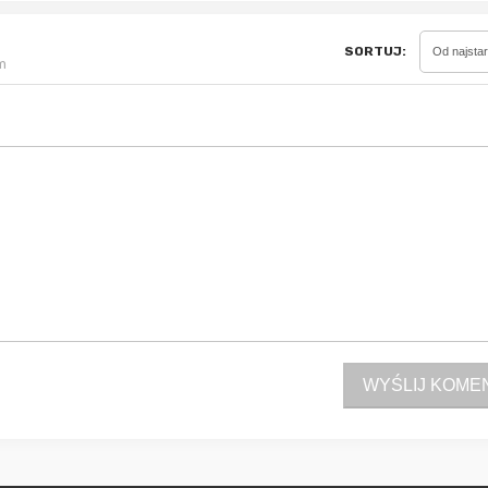
SORTUJ:
Od najsta
m
Sferis - czemu odstra
Czy moze ktos to jakos
wytłumaczyc.
Katalog nagród
Nagrody Miesiąca - Ma
WYŚLIJ KOME