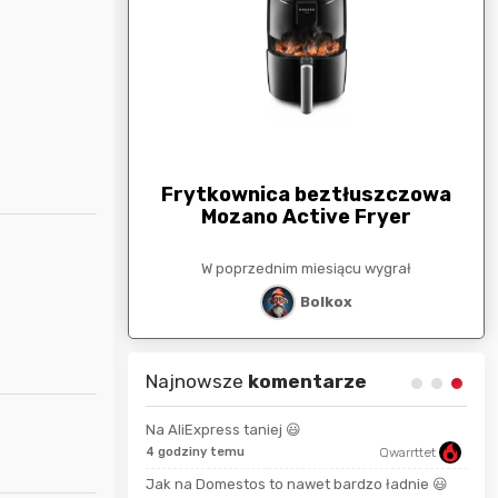
arunkowa
G
250zł
Frytkownica beztłuszczowa
Mozano Active Fryer
esiącu wygrał
W poprzednim miesiącu wygrał
stat
Bolkox
Najnowsze
komentarze
Na AliExpress taniej 😃
hanysbo
4 godziny temu
Qwarrttet
13 s
Jak na Domestos to nawet bardzo ładnie 😃