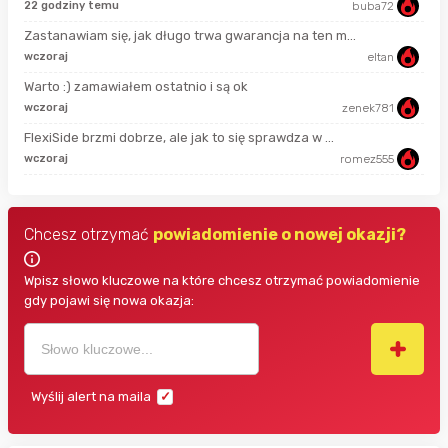
22 godziny temu
buba72
8 s
Zastanawiam się, jak długo trwa gwarancja na ten m...
wczoraj
eltan
god
Warto :) zamawiałem ostatnio i są ok
wczoraj
zenek781
god
FlexiSide brzmi dobrze, ale jak to się sprawdza w ...
wczoraj
romez555
3 g
Chcesz otrzymać
powiadomienie o nowej okazji?
Wpisz słowo kluczowe na które chcesz otrzymać powiadomienie
gdy pojawi się nowa okazja:
Wyślij alert na maila