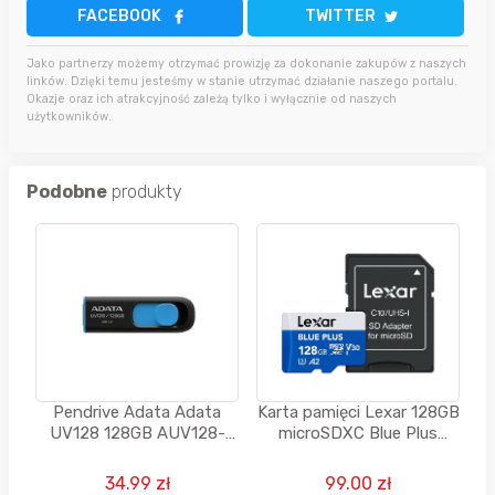
FACEBOOK
TWITTER
Jako partnerzy możemy otrzymać prowizję za dokonanie zakupów z naszych
linków. Dzięki temu jesteśmy w stanie utrzymać działanie naszego portalu.
Okazje oraz ich atrakcyjność zależą tylko i wyłącznie od naszych
użytkowników.
Podobne
produkty
Pendrive Adata Adata
Karta pamięci Lexar 128GB
UV128 128GB AUV128-
microSDXC Blue Plus
128G-RBE - USB 3.2 Gen. 1
UHS-I A2 V30
34.99 zł
99.00 zł