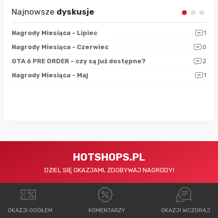
Najnowsze
dyskusje
3
Nagrody Miesiąca - Lipiec
1
RAN
5
Nagrody Miesiąca - Czerwiec
0
Zno
4
GTA 6 PRE ORDER - czy są już dostępne?
2
Nag
0
Nagrody Miesiąca - Maj
1
Rap
HOTSHOPS.PL
DZIEL SIĘ OKAZJAMI, ZDOBYWAJ NAGRODY!
OKAZJI OGÓŁEM
KOMENTARZY
OKAZJI WCZORAJ