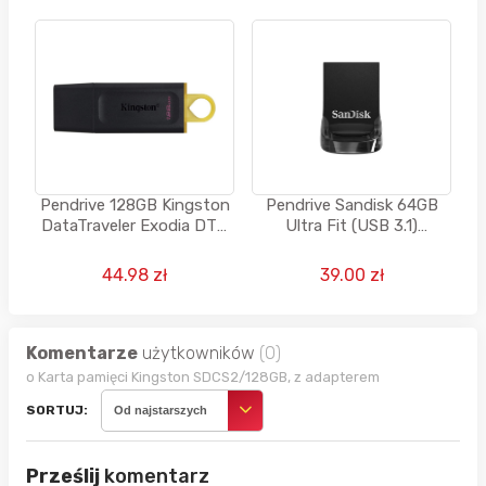
Pendrive 128GB Kingston
Pendrive Sandisk 64GB
DataTraveler Exodia DTX
Ultra Fit (USB 3.1)
USB 3.2 DTX
130MB/s
44.98 zł
39.00 zł
Komentarze
użytkowników
(0)
o Karta pamięci Kingston SDCS2/128GB, z adapterem
SORTUJ:
Od najstarszych
Prześlij
komentarz