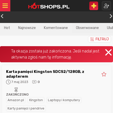
Hot
Najnowsze
Komentowane
Obserwowane
Ulu
FILTRUJ
Karta pamięci Kingston SDCS2/128GB, z
adapterem
7 maj 2023
0
ZAKOŃCZONO
Amazon.pl
Kingston
Laptopy i komputery
Karty pamięci i pendrive